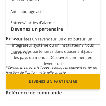
de la
la
propriété
Anti-sabotage actif
propriété
–
Entrées/sorties d'alarme
-
Devenez un partenaire
Réseau
Vous êtes un revendeur, un distributeur, un
intégrateur système ou un installateur ? Nous
avons des partenaires dans quasiment tous
Description
Classe PoE
Valeur de
4
les pays du monde. Découvrez comment en
de la
la
devenir un !
propriété
propriété
*Certaines caractéristiques techniques peuvent varier en
fonction de l'option matérielle choisie.
DEVENEZ UN PARTENAIRE
Référence de commande