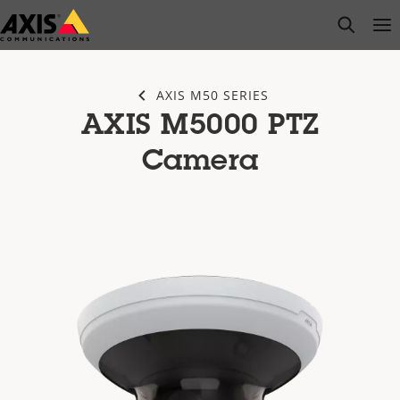
Passer
open s
Op
Clo
au
contenu
principal
AXIS M50 SERIES
AXIS M5000 PTZ
Camera