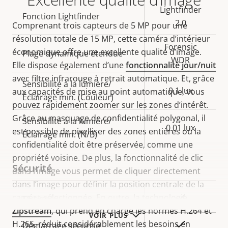
Lightfinder
Fonction Lightfinder
2.0
Comprenant trois capteurs de 5 MP pour une
résolution totale de 15 MP, cette caméra d’intérieur
Forensic
économique offre une excellente qualité d’image.
Plage dynamique étendue
WDR
Elle dispose également d’une
fonctionnalité jour/nuit
avec filtre infrarouge à retrait automatique. Et, grâce
Sensibilité à la lumière/
0.1 lux
aux capacités de mise au point automatique, vous
Éclairage min. (Couleur)
pouvez rapidement zoomer sur les zones d’intérêt.
Grâce au masquage de confidentialité polygonal, il
Sensibilité à la lumière/
0.01 lux
est possible de pixelliser des zones entières où la
Éclairage min. (N/B)
confidentialité doit être préservée, comme une
propriété voisine. De plus, la fonctionnalité de clic
Sécurité
dans l’image vous permet de cliquer directement
dans l’image pour définir la position centrale de la
caméra sélectionnée. En outre, la technologie
Description
Valeur de
Oui
SE signé
Zipstream
, qui prend en charge les normes H.264 et
de la
la
VOIR PLUS
H.265, réduit considérablement les besoins en
propriété
propriété
Oui
Démarrage sécurisé