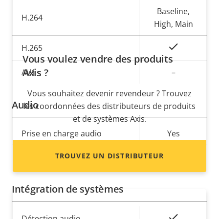
propriété
propriété
Baseline,
H.264
High, Main
Oui
H.265
Vous voulez vendre des produits
Axis ?
AV1
–
Vous souhaitez devenir revendeur ? Trouvez
Audio
les coordonnées des distributeurs de produits
et de systèmes Axis.
Description
Prise en charge audio
Valeur de
Yes
de la
la
Microphone intégré
TROUVEZ UN DISTRIBUTEUR
-
propriété
propriété
Intégration de systèmes
Description
Valeur de
Oui
Détection audio