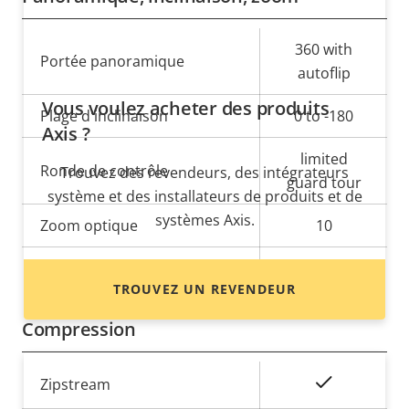
Description
Valeur de
360 with
Portée panoramique
de la
la
autoflip
propriété
propriété
Vous voulez acheter des produits
Plage d'inclinaison
0 to -180
Axis ?
limited
Ronde de contrôle
Trouvez des revendeurs, des intégrateurs
guard tour
système et des installateurs de produits et de
systèmes Axis.
Zoom optique
10
Zoom numérique
12
TROUVEZ UN REVENDEUR
Compression
Description
Valeur de
Oui
Zipstream
de la
la