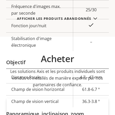
de la
la
Fréquence d'images max.
propriété
propriété
25/30
par seconde
AFFICHER LES PRODUITS ABANDONNÉS
Oui
Fonction jour/nuit
Stabilisation d'image
–
électronique
Acheter
Objectif
Les solutions Axis et les produits individuels sont
Description
Distance focale
Valeur de
4.7 - 47 mm
vendus et installés de manière experte par nos
de la
la
partenaires de confiance.
Champ de vision horizontal
61.8-6.7 °
propriété
propriété
Champ de vision vertical
36.3-3.8 °
Panoramique, inclinaison, zoom