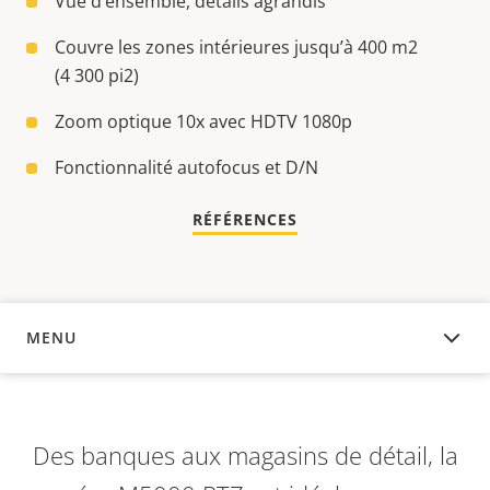
Vue d’ensemble, détails agrandis
Couvre les zones intérieures jusqu’à 400 m2
(4 300 pi2)
Zoom optique 10x avec HDTV 1080p
Fonctionnalité autofocus et D/N
RÉFÉRENCES
MENU
APERÇU
Des banques aux magasins de détail,
la