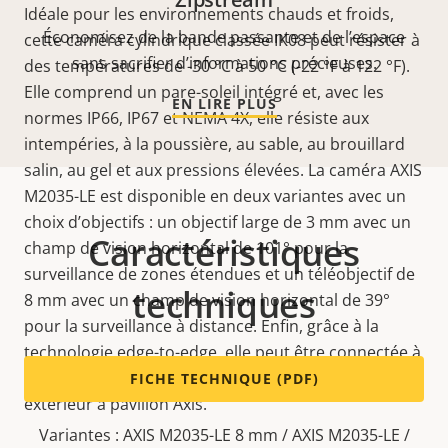
Idéale pour les environnements chauds et froids,
Économisez de la bande passante et de l’espace
cette caméra cylindrique classée IK08 peut résister à
sans sacrifier d’informations précieuses.
des températures de -30 °C à 50 °C (-22 °F à 122 °F).
Elle comprend un pare-soleil intégré et, avec les
EN LIRE PLUS
normes IP66, IP67 et NEMA 4X, elle résiste aux
intempéries, à la poussière, au sable, au brouillard
salin, au gel et aux pressions élevées. La caméra AXIS
M2035-LE est disponible en deux variantes avec un
choix d’objectifs : un objectif large de 3 mm avec un
Caractéristiques
champ de vision horizontal de 101° pour la
surveillance de zones étendues et un téléobjectif de
techniques
8 mm avec un champ de vision horizontal de 39°
pour la surveillance à distance. Enfin, grâce à la
technologie edge-to-edge, elle peut être connectée à
des haut-parleurs Axis, tels qu’un haut-parleur
FICHE TECHNIQUE (PDF)
extérieur à pavillon Axis.
Variantes : AXIS M2035-LE 8 mm / AXIS M2035-LE /