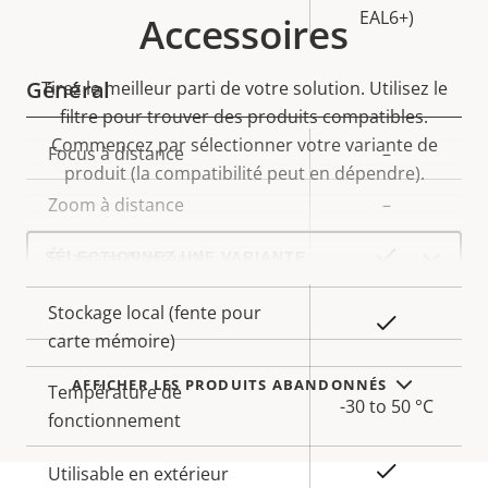
EAL6+)
Accessoires
Général
Tirez le meilleur parti de votre solution. Utilisez le
filtre pour trouver des produits compatibles.
Commencez par sélectionner votre variante de
Description
Focus à distance
Valeur de
–
produit (la compatibilité peut en dépendre).
de la
la
Zoom à distance
–
propriété
propriété
Select
Oui
Éclairage IR intégré
a
product
variant:
Stockage local (fente pour
Oui
carte mémoire)
AFFICHER LES PRODUITS ABANDONNÉS
Température de
-30 to 50 °C
fonctionnement
Oui
Utilisable en extérieur