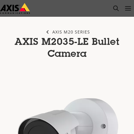
Passer
open s
Op
Clo
au
contenu
principal
AXIS M20 SERIES
AXIS M2035-LE Bullet
Camera