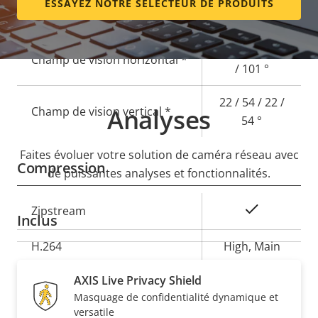
propriété
propriété
ESSAYEZ NOTRE SÉLECTEUR DE PRODUITS
Zoom optique
-
39 / 101 / 39
Champ de vision horizontal *
/ 101 °
22 / 54 / 22 /
Analyses
Champ de vision vertical *
54 °
Faites évoluer votre solution de caméra réseau avec
Compression
de puissantes analyses et fonctionnalités.
Description
Valeur de
Oui
Zipstream
Inclus
de la
la
propriété
H.264
propriété
High, Main
Oui
AXIS Live Privacy Shield
H.265
Masquage de confidentialité dynamique et
versatile