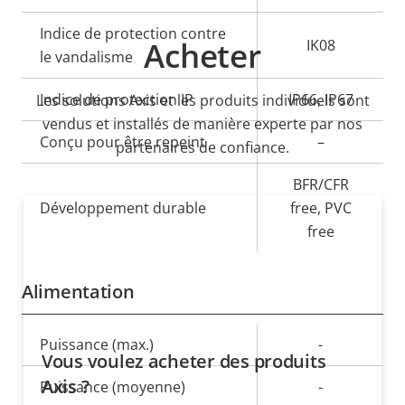
Indice de protection contre
Acheter
IK08
le vandalisme
Indice de protection IP
IP66, IP67
Les solutions Axis et les produits individuels sont
vendus et installés de manière experte par nos
Conçu pour être repeint
–
partenaires de confiance.
BFR/CFR
Développement durable
free, PVC
free
Alimentation
Description
Puissance (max.)
Valeur de
-
Vous voulez acheter des produits
de la
la
Axis ?
Puissance (moyenne)
-
propriété
propriété