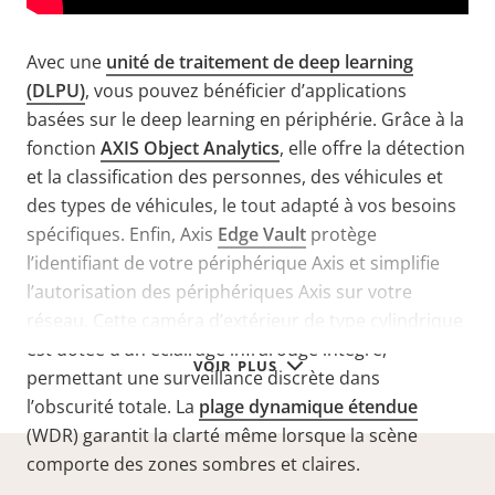
Avec une
unité de traitement de deep learning
(DLPU)
, vous pouvez bénéficier d’applications
basées sur le deep learning en périphérie. Grâce à la
fonction
AXIS Object Analytics
, elle offre la détection
et la classification des personnes, des véhicules et
des types de véhicules, le tout adapté à vos besoins
spécifiques. Enfin, Axis
Edge Vault
protège
l’identifiant de votre périphérique Axis et simplifie
l’autorisation des périphériques Axis sur votre
réseau. Cette caméra d’extérieur de type cylindrique
est dotée d’un éclairage infrarouge intégré,
VOIR PLUS
permettant une surveillance discrète dans
l’obscurité totale. La
plage dynamique étendue
(WDR) garantit la clarté même lorsque la scène
comporte des zones sombres et claires.