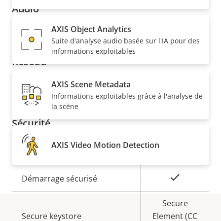
Audio
AXIS Object Analytics
Description
Prise en charge audio
Valeur de
Yes
Suite d'analyse audio basée sur l'IA pour des
de la
la
informations exploitables
Réseau
propriété
propriété
AXIS Scene Metadata
Description
Classe PoE
Valeur de
3
Informations exploitables grâce à l'analyse de
de la
la
la scène
propriété
propriété
Sécurité
AXIS Video Motion Detection
Description
Valeur de
Oui
SE signé
de la
la
propriété
propriété
Oui
Démarrage sécurisé
Secure
Secure keystore
Element (CC