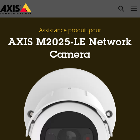
Passer
open s
Op
Clo
au
contenu
principal
Assistance produit pour
AXIS M2025-LE Network
Camera