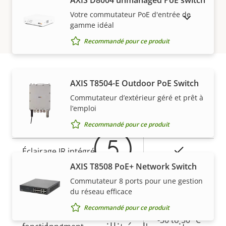
AXIS ​D8004 unmanaged PoE switch
de la
la
Votre commutateur PoE d'entrée de
propriété
Démarrage sécurisé
propriété
–
AFFICHER LES PRODUITS ABANDONNÉS
gamme idéal
Secure keystore
-
Recommandé pour ce produit
Général
AXIS T8504-E Outdoor PoE Switch
Garantie
Commutateur d’extérieur géré et prêt à
Description
Focus à distance
Valeur de
–
l’emploi
de la
la
Recommandé pour ce produit
Zoom à distance
–
propriété
propriété
Oui
Éclairage IR intégré
AXIS T8508 PoE+ Network Switch
Stockage local (fente pour
Commutateur 8 ports pour une gestion
Oui
carte mémoire)
du réseau efficace
5 ans de garantie pour plus
Recommandé pour ce produit
Température de
-30 to 50 °C