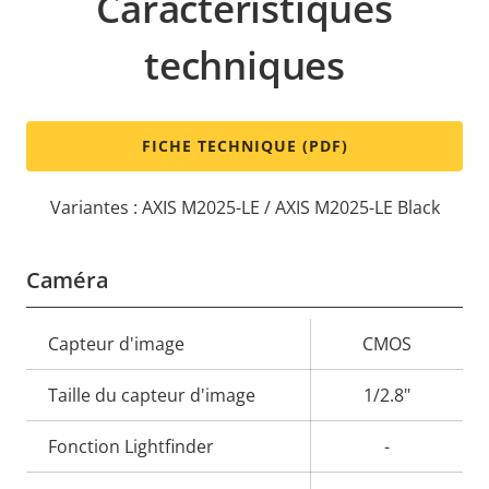
Caractéristiques
techniques
FICHE TECHNIQUE (PDF)
Variantes : AXIS M2025-LE / AXIS M2025-LE Black
Caméra
Description
Capteur d'image
Valeur de
CMOS
de la
la
Taille du capteur d'image
1/2.8"
propriété
propriété
Fonction Lightfinder
-