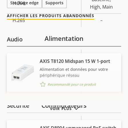
Stockage edge
H.264
Supports
High, Main
AFFICHER LES PRODUITS ABANDONNÉS
H.265
–
Alimentation
Audio
Description
Prise en charge audio
Valeur de
-
AXIS T8120 Midspan 15 W 1-port
de la
la
Réseau
Alimentation et données pour votre
propriété
propriété
périphérique réseau
Recommandé pour ce produit
Description
Classe PoE
Valeur de
2
de la
la
propriété
propriété
Commutateurs
Sécurité
VOIR PLUS
Description
Valeur de
Oui
SE signé