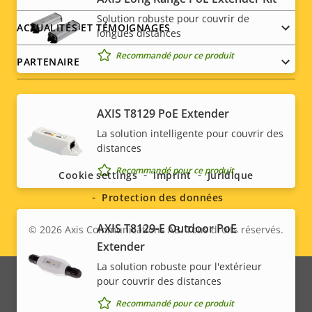
Solution robuste pour couvrir de
ACTUALITÉS ET TÉMOIGNAGES
longues distances
*Certaines caractéristiques techniques peuvent varier en
fonction de l'option matérielle choisie.
Recommandé pour ce produit
PARTENAIRE
AXIS T8129 PoE Extender
Social
La solution intelligente pour couvrir des
distances
menu
Recommandé pour ce produit
Cookie settings
Imprint
Juridique
Protection des données
AXIS T8129-E Outdoor PoE
© 2026
Axis Communications AB. Tous droits réservés.
Legal
Extender
menu
La solution robuste pour l'extérieur
pour couvrir des distances
Recommandé pour ce produit