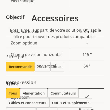
électronique
Accessoires
Objectif
Tirez le meilleur parti de votre solution. Utilisez le
Description
Distance focale
Valeur de
2.8 mm
filtre pour trouver des produits compatibles.
de la
la
Zoom optique
-
propriété
propriété
Champ de vision horizontal
115 °
Filtrer par :
Champ de vision vertical
64 °
Recommandé
Inclus
Tous
Compression
Type :
Tous
Alimentation
Commutateurs
Description
Valeur de
Oui
Zipstream
Câbles et connecteurs
de la
la
Outils et suppléments
propriété
propriété
Baseline,