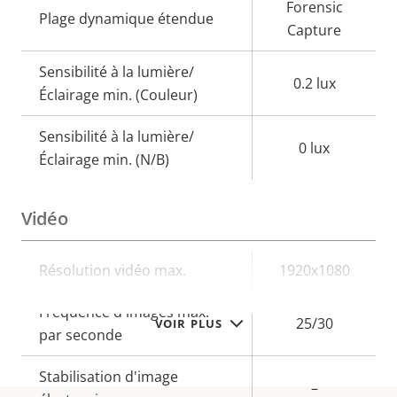
Forensic
Plage dynamique étendue
Capture
Sensibilité à la lumière/
0.2 lux
Éclairage min. (Couleur)
Sensibilité à la lumière/
0 lux
Éclairage min. (N/B)
Vidéo
Description
Résolution vidéo max.
Valeur de
1920x1080
de la
la
Fréquence d'images max.
propriété
propriété
25/30
VOIR PLUS
par seconde
Stabilisation d'image
–