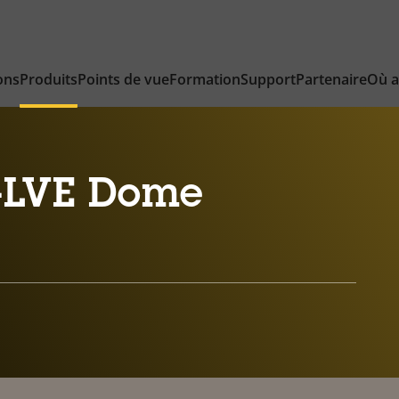
ons
Produits
Points de vue
Formation
Support
Partenaire
Où a
-LVE Dome