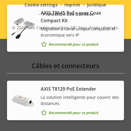
menu
Cookie settings
Imprint
Juridique
AXIS T8645 PoE+ over Coax
Protection des données
Compact Kit
© 2026
Axis Communications AB. Tous droits réservés.
Migration à canal unique compacte et
Legal
économique vers IP
menu
Recommandé pour ce produit
Câbles et connecteurs
AXIS T8129 PoE Extender
La solution intelligente pour couvrir des
distances
Recommandé pour ce produit