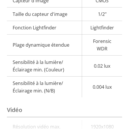
Description
Capteur d'image
Valeur de
CMOS
de la
la
Taille du capteur d'image
1/2"
propriété
propriété
Fonction Lightfinder
Lightfinder
Forensic
Plage dynamique étendue
WDR
Sensibilité à la lumière/
0.02 lux
Éclairage min. (Couleur)
Sensibilité à la lumière/
0.004 lux
Éclairage min. (N/B)
Vidéo
Description
Résolution vidéo max.
Valeur de
1920x1080