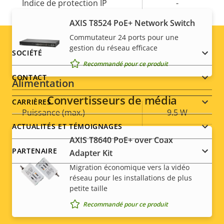
Indice de protection IP
-
AXIS T8524 PoE+ Network Switch
Conçu pour être repeint
–
Commutateur 24 ports pour une
gestion du réseau efficace
Développement durable
PVC free
Footer
SOCIÉTÉ
Recommandé pour ce produit
menu
CONTACT
Alimentation
Convertisseurs de média
CARRIÈRES
Description
Puissance (max.)
Valeur de
9.5 W
de la
la
ACTUALITÉS ET TÉMOIGNAGES
Puissance (moyenne)
4.3 W
propriété
propriété
AXIS T8640 PoE+ over Coax
PARTENAIRE
Adapter Kit
Tension d'entrée CC
8-28 V
Migration économique vers la vidéo
réseau pour les installations de plus
petite taille
*Certaines caractéristiques techniques peuvent varier en
Social
fonction de l'option matérielle choisie.
Recommandé pour ce produit