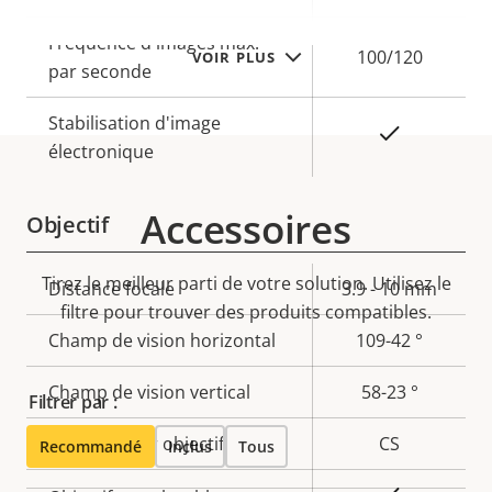
de la
la
Fréquence d'images max.
propriété
propriété
100/120
VOIR PLUS
par seconde
Stabilisation d'image
Oui
électronique
Accessoires
Objectif
Tirez le meilleur parti de votre solution. Utilisez le
Description
Distance focale
Valeur de
3.9 - 10 mm
filtre pour trouver des produits compatibles.
de la
la
Champ de vision horizontal
109-42 °
propriété
propriété
Champ de vision vertical
58-23 °
Filtrer par :
Fixation pour objectif
CS
Recommandé
Inclus
Tous