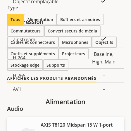
Oui
Objectif remplaçable
Type :
Tous
Alimentation
Boîtiers et armoires
Compression
Commutateurs
Convertisseurs de média
Description
Valeur de
Oui
Zipstream
Câbles et connecteurs
Microphones
Objectifs
de la
la
Outils et suppléments
propriété
propriété
Projecteurs
Baseline,
H.264
High, Main
Stockage edge
Supports
H.265
–
AFFICHER LES PRODUITS ABANDONNÉS
AV1
–
Alimentation
Audio
AXIS T8120 Midspan 15 W 1-port
Description
Prise en charge audio
Valeur de
Yes