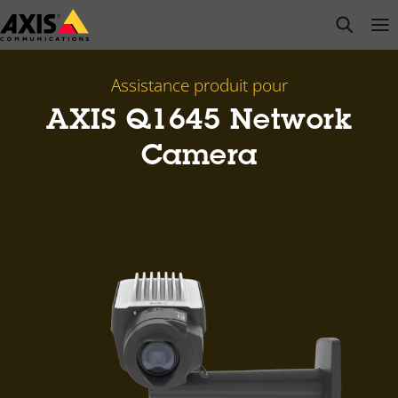
Passer
open s
Op
Clo
au
contenu
principal
Assistance produit pour
AXIS Q1645 Network
Camera