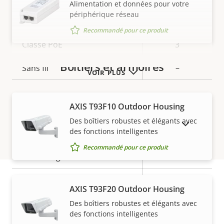
de la
la
Alimentation et données pour votre
Réseau
périphérique réseau
propriété
propriété
Recommandé pour ce produit
Description
Classe PoE
Valeur de
3
de la
la
Boîtiers et armoires
Sans fil
–
propriété
propriété
VOIR PLUS
Sécurité
AXIS T93F10 Outdoor Housing
Des boîtiers robustes et élégants avec
AFFICHER LES PRODUITS ABANDONNÉS
Description
Valeur de
Oui
SE signé
des fonctions intelligentes
de la
la
Recommandé pour ce produit
propriété
Démarrage sécurisé
propriété
–
Secure keystore
-
AXIS T93F20 Outdoor Housing
Garantie
Des boîtiers robustes et élégants avec
Général
des fonctions intelligentes