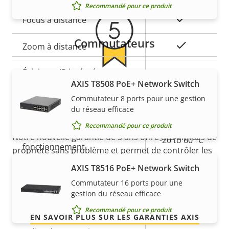
Recommandé pour ce produit
Description
Valeur de
Oui
Focus à distance
de la
la
Commutateurs
propriété
propriété
Oui
Zoom à distance
Éclairage IR intégré
–
AXIS T8508 PoE+ Network Switch
5 ans de garantie pour plus
Stockage local (fente pour
Commutateur 8 ports pour une gestion
Oui
de tranquillité d'esprit
carte mémoire)
du réseau efficace
Recommandé pour ce produit
Température de
Notre nouvelle garantie de 5 ans offre des années de
-20 to 60 °C
fonctionnement
propriété sans problème et permet de contrôler les
coûts. En outre, rien n'est caché dans les petits
AXIS T8516 PoE+ Network Switch
Utilisable en extérieur
–
caractères, vous obtenez exactement ce que nous
Commutateur 16 ports pour une
promettons.
gestion du réseau efficace
Indice de protection contre
-
le vandalisme
Recommandé pour ce produit
EN SAVOIR PLUS SUR LES GARANTIES AXIS