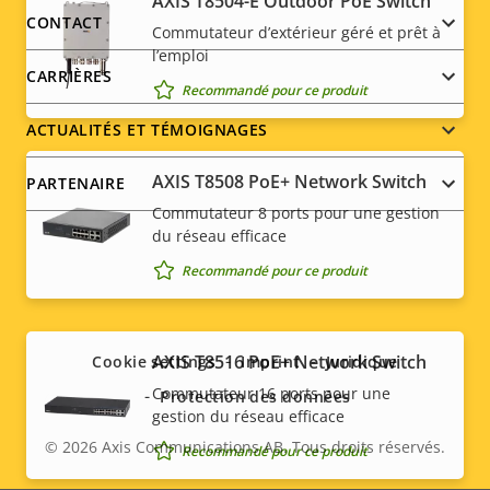
AXIS T8504-E Outdoor PoE Switch
menu
CONTACT
Commutateur d’extérieur géré et prêt à
l’emploi
CARRIÈRES
Recommandé pour ce produit
ACTUALITÉS ET TÉMOIGNAGES
AXIS T8508 PoE+ Network Switch
PARTENAIRE
Commutateur 8 ports pour une gestion
du réseau efficace
Recommandé pour ce produit
Social
menu
AXIS T8516 PoE+ Network Switch
Cookie settings
Imprint
Juridique
Commutateur 16 ports pour une
Protection des données
gestion du réseau efficace
© 2026
Axis Communications AB. Tous droits réservés.
Recommandé pour ce produit
Legal