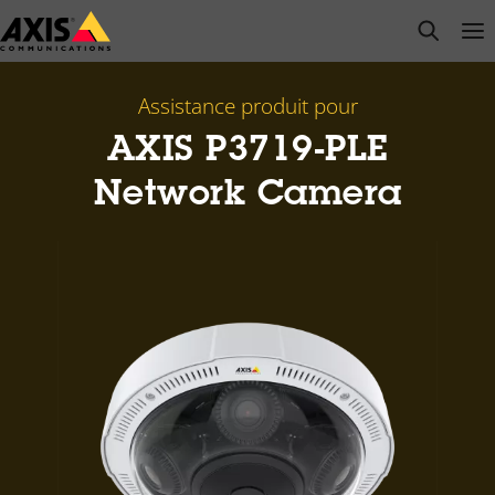
Passer
open s
Op
Clo
au
contenu
principal
Assistance produit pour
AXIS P3719-PLE
Network Camera