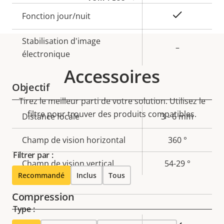
Oui
Fonction jour/nuit
Stabilisation d'image
–
électronique
Accessoires
Objectif
Tirez le meilleur parti de votre solution. Utilisez le
filtre pour trouver des produits compatibles.
Description
Distance focale
Valeur de
3 - 6 mm
de la
la
Champ de vision horizontal
360 °
propriété
propriété
Filtrer par :
Champ de vision vertical
54-29 °
Recommandé
Inclus
Tous
Compression
Type :