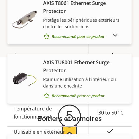
AXIS T8061 Ethernet Surge
VOIR PLUS
Général
Protector
Protège les périphériques extérieurs
Description
Valeur de
Oui
Focus à distance
contre les surtensions
de la
la
AFFICHER LES PRODUITS ABANDONNÉS
Recommandé pour ce produit
propriété
propriété
Oui
Zoom à distance
Oui
Éclairage IR intégré
AXIS TU8001 Ethernet Surge
Protector
OptimizedIR
–
Pour une utilisation à l'intérieur ou
Garantie
Stockage local (fente pour
dans une enceinte
Oui
carte mémoire)
Recommandé pour ce produit
Température de
-30 to 50 °C
fonctionnement
Boîtiers et armoires
Oui
Utilisable en extérieur