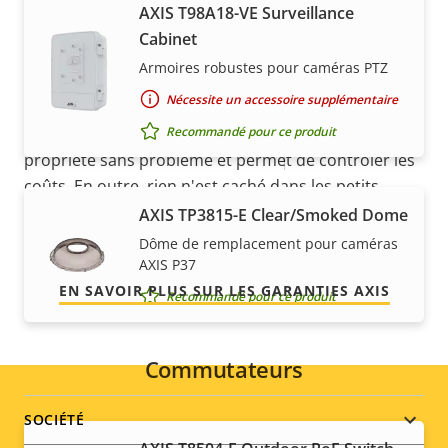
AXIS T98A18-VE Surveillance
Indice de protection contre
5 ans de garantie pour plus
Cabinet
IK09
le vandalisme
Armoires robustes pour caméras PTZ
de tranquillité d'esprit
Indice de protection IP
IP66, IP67
Nécessite un accessoire supplémentaire
Recommandé pour ce produit
Notre nouvelle garantie de 5 ans offre des années de
Développement durable
PVC free
propriété sans problème et permet de contrôler les
coûts. En outre, rien n'est caché dans les petits
caractères, vous obtenez exactement ce que nous
AXIS TP3815-E Clear/Smoked Dome
promettons.
Dôme de remplacement pour caméras
AXIS P37
EN SAVOIR PLUS SUR LES GARANTIES AXIS
Recommandé pour ce produit
Commutateurs
Footer
SOCIÉTÉ