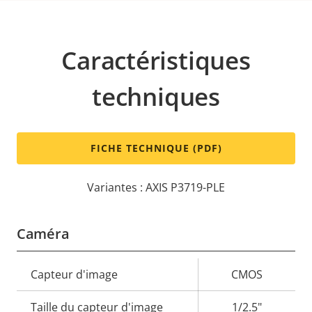
Caractéristiques
techniques
FICHE TECHNIQUE (PDF)
Variantes : AXIS P3719-PLE
Caméra
Description
Capteur d'image
Valeur de
CMOS
de la
la
Taille du capteur d'image
1/2.5"
propriété
propriété