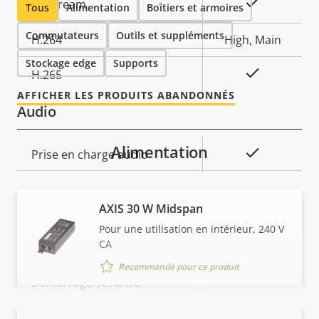
Description
Valeur de
Oui
Zipstream
Tous
Alimentation
Boîtiers et armoires
de la
la
Commutateurs
Outils et suppléments
propriété
H.264
propriété
High, Main
Stockage edge
Supports
Oui
H.265
AFFICHER LES PRODUITS ABANDONNÉS
Audio
Alimentation
Description
Valeur de
Oui
Prise en charge audio
de la
la
propriété
propriété
Sécurité
AXIS 30 W Midspan
Pour une utilisation en intérieur, 240 V
CA
Description
Valeur de
Oui
SE signé
de la
la
Recommandé pour ce produit
propriété
Démarrage sécurisé
propriété
–