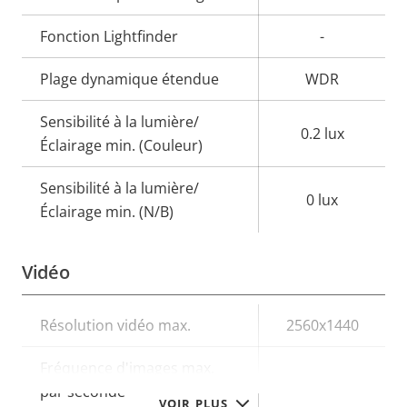
Fonction Lightfinder
-
Plage dynamique étendue
WDR
Sensibilité à la lumière/
0.2 lux
Éclairage min. (Couleur)
Sensibilité à la lumière/
0 lux
Éclairage min. (N/B)
Vidéo
Description
Résolution vidéo max.
Valeur de
2560x1440
de la
la
Fréquence d'images max.
propriété
propriété
25/30
par seconde
VOIR PLUS