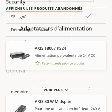
Security
AFFICHER LES PRODUITS ABANDONNÉS
Description
Valeur de
Oui
SE signé
de la
la
Adaptateurs d’alimentation
propriété
propriété
Oui
Démarrage sécurisé
Secure keystore
-
AXIS T8007 PS24
Axis Edge Vault
–
Alimentation polyvalente de 24 V CC
Recommandé pour ce produit
General
Alimentation
Description
Nombre de port(s) de carte
Valeur de
2
VOIR PLUS
de la
mémoire
la
propriété
propriété
AXIS 30 W Midspan
Température de
-40 to 60 °C
Pour une utilisation en intérieur, 240 V
fonctionnement