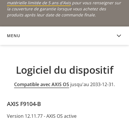
matérielle limitée de 5 ans d'Axis
pour vous renseigner sur
la couverture de garantie lorsque vous achetez des
produits après leur date de commande finale.
MENU
LOGICIEL DU DISPOSITIF
Logiciel du dispositif
Compatible avec AXIS OS
jusqu'au 2033-12-31.
AXIS F9104-B
Version 12.11.77 - AXIS OS active