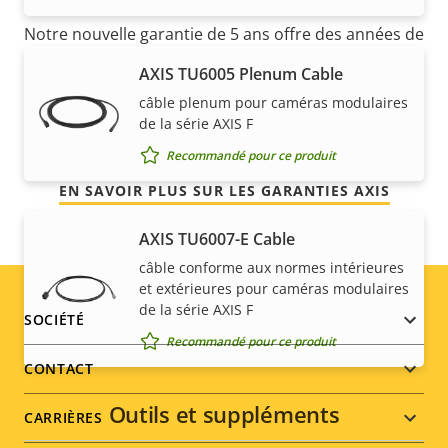
Notre nouvelle garantie de 5 ans offre des années de
propriété sans problème et permet de contrôler les
AXIS TU6005 Plenum Cable
coûts. En outre, rien n'est caché dans les petits
câble plenum pour caméras modulaires
caractères, vous obtenez exactement ce que nous
de la série AXIS F
promettons.
Recommandé pour ce produit
EN SAVOIR PLUS SUR LES GARANTIES AXIS
AXIS TU6007-E Cable
câble conforme aux normes intérieures
et extérieures pour caméras modulaires
de la série AXIS F
Footer
SOCIÉTÉ
Recommandé pour ce produit
menu
CONTACT
Outils et suppléments
CARRIÈRES