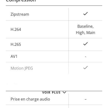
Description
Valeur de
Oui
Zipstream
de la
la
propriété
propriété
Baseline,
H.264
High, Main
Oui
H.265
AV1
-
Oui
Motion JPEG
Audio
VOIR PLUS
Description
Prise en charge audio
Valeur de
–
de la
la