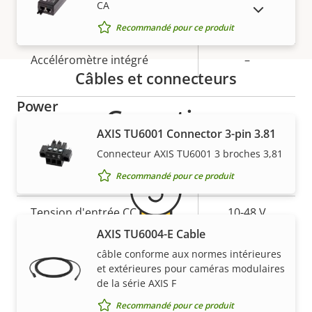
CA
AFFICHER LES PRODUITS ABANDONNÉS
Indice de protection IP
-
Recommandé pour ce produit
Accéléromètre intégré
–
Câbles et connecteurs
Power
Garantie
AXIS TU6001 Connector 3-pin 3.81
Description
Puissance (max.)
Valeur de
-
Connecteur AXIS TU6001 3 broches 3,81
de la
la
Recommandé pour ce produit
Puissance (moyenne)
9.00 W
propriété
propriété
Tension d'entrée CC
10-48 V
AXIS TU6004-E Cable
câble conforme aux normes intérieures
5 ans de garantie pour plus
et extérieures pour caméras modulaires
de la série AXIS F
de tranquillité d'esprit
Recommandé pour ce produit