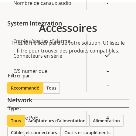
Nombre de canaux audio
-
propriété
propriété
System Integration
Accessoires
Description
Entrées/sorties d'alarme
Valeur de
-
Tirez le meilleur parti de votre solution. Utilisez le
de la
la
filtre pour trouver des produits compatibles.
Oui
Connecteurs en série
propriété
propriété
E/S numérique
–
Filtrer par :
Sortie HDMI
–
Recommandé
Tous
Network
Type :
Description
Classe PoE
Valeur de
4
Tous
Adaptateurs d’alimentation
Alimentation
de la
la
Câbles et connecteurs
Outils et suppléments
propriété
propriété