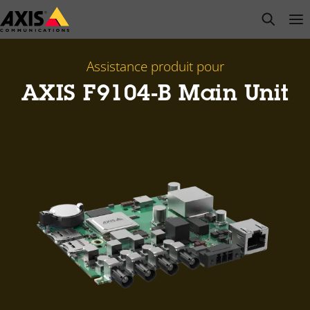
Passer
open s
Op
Clo
au
contenu
principal
Assistance produit pour
AXIS F9104-B Main Unit