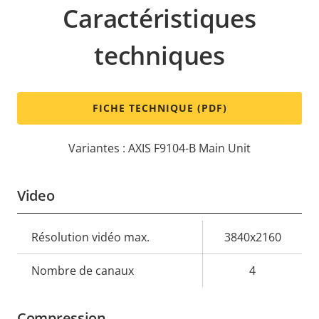
Caractéristiques
techniques
FICHE TECHNIQUE (PDF)
Variantes : AXIS F9104-B Main Unit
Video
Description
Résolution vidéo max.
Valeur de
3840x2160
de la
la
Nombre de canaux
4
propriété
propriété
Compression