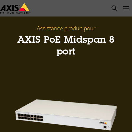
Passer
open s
Op
Clo
au
contenu
principal
Assistance produit pour
AXIS PoE Midspan 8
port