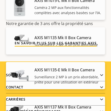
AXIS M1075-L Mk II Box Camera
Caméra 2 MP aux fonctionnalités
Pour la tranquillité d'esprit
complètes avec analyses basées sur l’IA.
Notre garantie de 3 ans offre la propriété sans
problème et permet de contrôler les coûts.
AXIS M1135 Mk II Box Camera
EN SAVOIR PLUS SUR LES GARANTIES AXIS
Surveillance 2 MP à un prix abordable
AXIS M1135-E Mk II Box Camera
Footer
SOCIÉTÉ
Surveillance 2 MP à un prix abordable,
prête pour une utilisation en extérieur
menu
CONTACT
CARRIÈRES
AXIS M1137 Mk II Box Camera