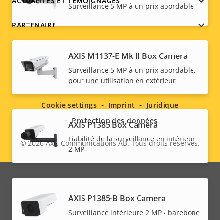
ACTUALITÉS ET TÉMOIGNAGES
Surveillance 5 MP à un prix abordable
PARTENAIRE
AXIS M1137-E Mk II Box Camera
Surveillance 5 MP à un prix abordable,
Social
pour une utilisation en extérieur
menu
Cookie settings
Imprint
Juridique
Protection des données
AXIS P1385 Box Camera
Fiabilité de la surveillance en intérieur
© 2026
Axis Communications AB. Tous droits réservés.
Legal
2 MP
menu
AXIS P1385-B Box Camera
Surveillance intérieure 2 MP - barebone