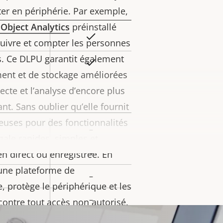
iété
ter en périphérie. Par exemple,
 Object Analytics
préinstallé
Oui
eur
 suivre et compter les personnes
la
es. Ce DLPU garantit également
Oui
iété
ment et de stockage améliorées
lecte et l’analyse d’encore plus
t. Sans oublier qu’elle fournit
euses pour des fonctionnalités
–
eur
ale rapides, simples et
la
–
en direct ou enregistrée. En
iété
 une plateforme de
–
, protège le périphérique et les
–
contre tout accès non autorisé.
tockage sécurisé des clés avec la