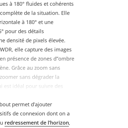
es à 180° fluides et cohérents
omplète de la situation. Elle
rizontale à 180° et une
5° pour des détails
ne densité de pixels élevée.
 WDR, elle capture des images
en présence de zones d’’ombre
scène. Grâce au zoom sans
e zoomer sans dégrader la
ui est idéal pour suivre des
stances. En outre, la
bout permet d’ajouter
sitifs de connexion dont on a
au
redressement de l’horizon
,