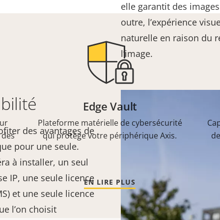
elle garantit des images
outre, l’expérience visue
naturelle en raison du 
l’image.
bilité
Edge Vault
eur
Plateforme matérielle de cybersécurité
Cap
fiter des avantages de
 des
qui protège votre périphérique Axis.
de
que pour une seule.
ra à installer, un seul
se IP, une seule licence
EN LIRE PLUS
S) et une seule licence
ue l’on choisit