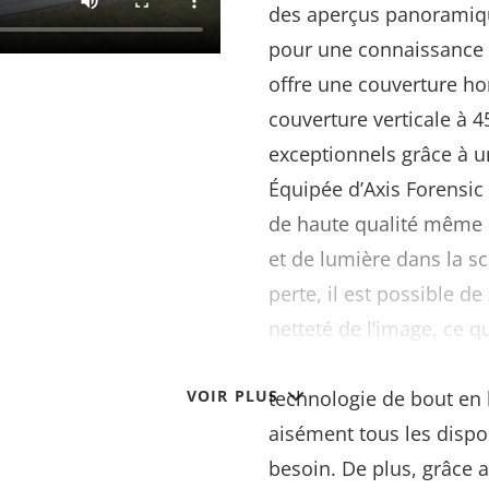
des aperçus panoramiqu
pour une connaissance c
offre une couverture ho
couverture verticale à 4
exceptionnels grâce à u
Équipée d’Axis Forensic
de haute qualité même 
et de lumière dans la 
perte, il est possible d
netteté de l’image, ce q
objets sur de grandes di
VOIR PLUS
technologie de bout en 
aisément tous les dispo
besoin. De plus, grâce 