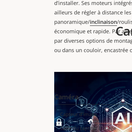
d’installer. Ses moteurs intégr
ailleurs de régler à distance le
panoramique/
inclinaison
/rouli
Ca
économique et rapide. Par ailleu
par diverses options de monta
ou dans un couloir, encastrée
Caméra
Capteur d'image
Description
Valeur
de la
de la
Taille du capteur d'image