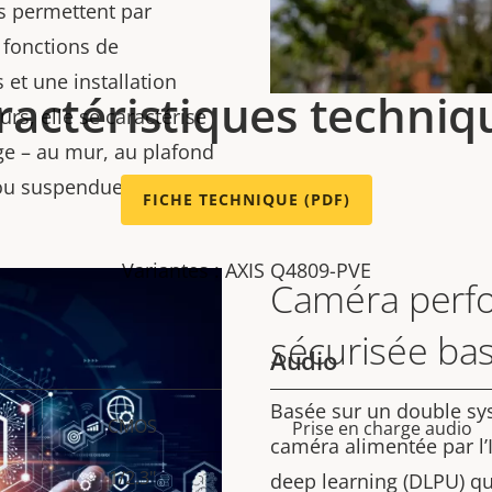
és permettent par
s fonctions de
s et une installation
ractéristiques techniq
rs, elle se caractérise
ge – au mur, au plafond
 ou suspendue.
FICHE TECHNIQUE (PDF)
Variantes : AXIS Q4809-PVE
Caméra perf
sécurisée bas
Audio
Basée sur un double sys
CMOS
Description
Prise en charge audio
Val
caméra alimentée par l’
de la
de 
1/2.3"
deep learning (DLPU) qu