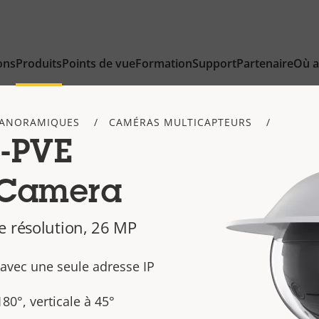
ons
Produits
Points de vue
Formation
Support
Partenaire
Où a
PANORAMIQUES
CAMÉRAS MULTICAPTEURS
-PVE
 Camera
e résolution, 26 MP
avec une seule adresse IP
80°, verticale à 45°