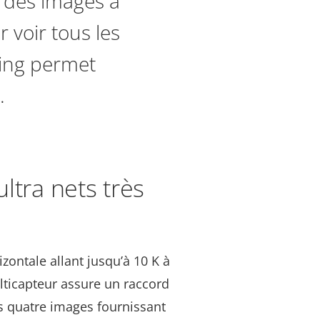
t des images à
r voir tous les
ning permet
.
ltra nets très
zontale allant jusqu’à 10 K à
lticapteur assure un raccord
des quatre images fournissant