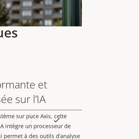
ues
ormante et
ée sur l’IA
tème sur puce Axis, cette
Oui
eur
IA intègre un processeur de
la
i permet à des outils d’analyse