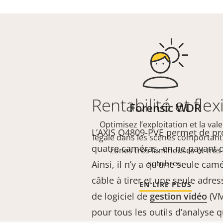
Rentabilité et flexi
Forensic WDR
Optimisez l’exploitation et la val
L’AXIS Q4809-PVE permet de pro
légale dans les scènes comportant
quatre caméras, en ne payant 
zones très lumineuses et très
sombres.
Ainsi, il n’y a qu’une seule camé
câble à tirer et une seule adres
EN LIRE PLUS
de logiciel de
gestion vidéo
(VM
pour tous les outils d’analyse q