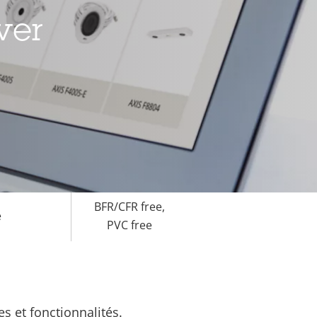
ur carte
Oui
 niveau 2 pour un stockage et un
ver
és des clés cryptographiques.
onnement
-40 to 50 °C
Oui
tre le
IK10
IP66, IP67
BFR/CFR free,
e
PVC free
s et fonctionnalités.