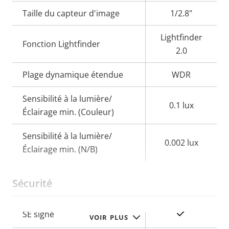
de la
la
Taille du capteur d'image
1/2.8"
propriété
propriété
Lightfinder
Fonction Lightfinder
2.0
Plage dynamique étendue
WDR
Sensibilité à la lumière/
0.1 lux
Éclairage min. (Couleur)
Sensibilité à la lumière/
0.002 lux
Éclairage min. (N/B)
Sécurité
Description
Valeur de
Oui
SE signé
VOIR PLUS
de la
la