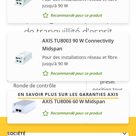
propriété
propriété
jusqu’à 90 W
Champ de vision horizontal
65.1 - 2.00 °
5 ans de garantie pour plus
Recommandé pour ce produit
Champ de vision vertical
39.1-1.18 °
de tranquillité d'esprit
Panoramique, inclinaison, zoom
AXIS TU8003 90 W Connectivity
Notre nouvelle garantie de 5 ans offre des années de
Midspan
Description
Portée panoramique
Valeur de
360 endless
propriété sans problème et permet de contrôler les
Pour des installations réseau et fibre
de la
la
coûts. En outre, rien n'est caché dans les petits
jusqu’à 90 W
Plage d'inclinaison
-20 to 90
propriété
propriété
caractères, vous obtenez exactement ce que nous
Recommandé pour ce produit
promettons.
preset
Ronde de contrôle
position tour
EN SAVOIR PLUS SUR LES GARANTIES AXIS
AXIS TU8006 60 W Midspan
Zoom optique
40
Recommandé pour ce produit
Zoom numérique
12
Footer
SOCIÉTÉ