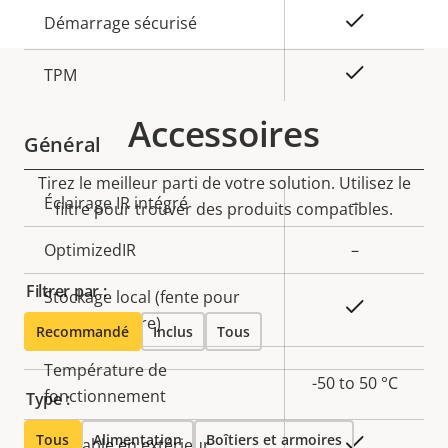
propriété
propriété
Oui
Démarrage sécurisé
Oui
TPM
Accessoires
Général
Tirez le meilleur parti de votre solution. Utilisez le
Description
Éclairage IR intégré
Valeur de
–
filtre pour trouver des produits compatibles.
de la
la
OptimizedIR
–
propriété
propriété
Filtrer par :
Stockage local (fente pour
Oui
carte mémoire)
Recommandé
Inclus
Tous
Température de
-50 to 50 °C
fonctionnement
Type :
Tous
Alimentation
Boîtiers et armoires
Oui
Utilisable en extérieur