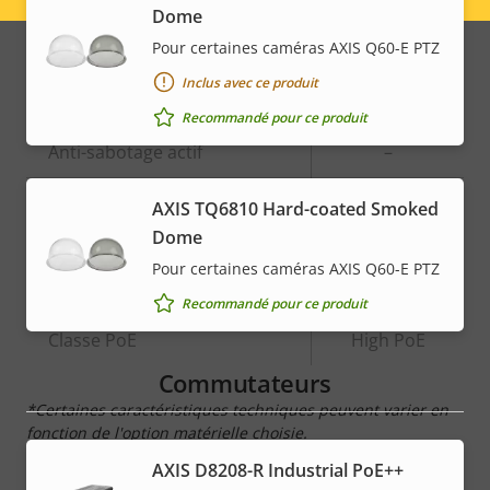
Dome
Intégration de systèmes
menu
Pour certaines caméras AXIS Q60-E PTZ
Inclus avec ce produit
Description
Détection audio
Valeur de
–
Recommandé pour ce produit
de la
la
Anti-sabotage actif
–
propriété
propriété
Entrées/sorties d'alarme
-
AXIS TQ6810 Hard-coated Smoked
Dome
Pour certaines caméras AXIS Q60-E PTZ
Réseau
Recommandé pour ce produit
Description
Classe PoE
Valeur de
High PoE
de la
la
Commutateurs
propriété
propriété
*Certaines caractéristiques techniques peuvent varier en
fonction de l'option matérielle choisie.
AXIS D8208-R Industrial PoE++