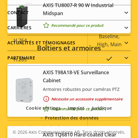
Compression
AXIS TU8007-R 90 W Industrial
menu
CONTACT
Midspan
Description
Valeur de
Oui
Zipstream
Recommandé pour ce produit
CARRIÈRES
de la
la
propriété
propriété
Baseline,
H.264
ACTUALITÉS ET TÉMOIGNAGES
High, Main
Boîtiers et armoires
PARTENAIRE
Oui
H.265
AXIS T98A18-VE Surveillance
AV1
–
Cabinet
Social
Armoires robustes pour caméras PTZ
Audio
Nécessite un accessoire supplémentaire
menu
Cookie settings
Imprint
Juridique
Recommandé pour ce produit
Description
Prise en charge audio
Valeur de
Yes
Protection des données
de la
la
Microphone intégré
-
propriété
propriété
© 2026
Axis Communications AB. Tous droits réservés.
Legal
AXIS TQ6810 Hard-coated Clear