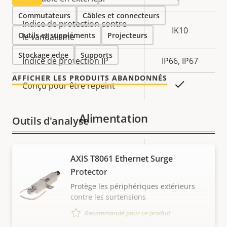
Commutateurs
Câbles et connecteurs
Indice de protection contre
IK10
Outils et suppléments
Projecteurs
le vandalisme
Stockage edge
Supports
Indice de protection IP
IP66, IP67
AFFICHER LES PRODUITS ABANDONNÉS
Oui
Conçu pour être repeint
Alimentation
Outils d'analyse
Description
Valeur de
Autotracking
Version Autotracking
AXIS T8061 Ethernet Surge
de la
la
2
Protector
propriété
propriété
Protège les périphériques extérieurs
orientation
Aide à l'orientation
contre les surtensions
aid PTZ
Recommandé pour ce produit