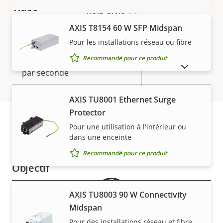
Vidéo
VOIR PLUS
AXIS T8154 60 W SFP Midspan
Description
Résolution vidéo max.
Valeur de
1920x1080
Pour les installations réseau ou fibre
de la
la
Recommandé pour ce produit
Fréquence d'images max.
propriété
propriété
50/60
AFFICHER LES PRODUITS ABANDONNÉS
par seconde
Oui
Fonction jour/nuit
AXIS TU8001 Ethernet Surge
Protector
Stabilisation d'image
Oui
Pour une utilisation à l'intérieur ou
électronique
dans une enceinte
Garantie
Recommandé pour ce produit
Objectif
AXIS TU8003 90 W Connectivity
Description
Valeur de
4.25 - 170
Distance focale
Midspan
de la
la
mm
Pour des installations réseau et fibre