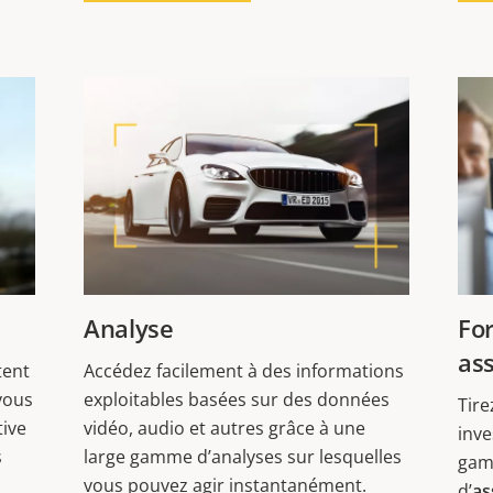
Analyse
For
as
tent
Accédez facilement à des informations
vous
exploitables basées sur des données
Tire
tive
vidéo, audio et autres grâce à une
inve
s
large gamme d’analyses sur lesquelles
gam
vous pouvez agir instantanément.
d’
as