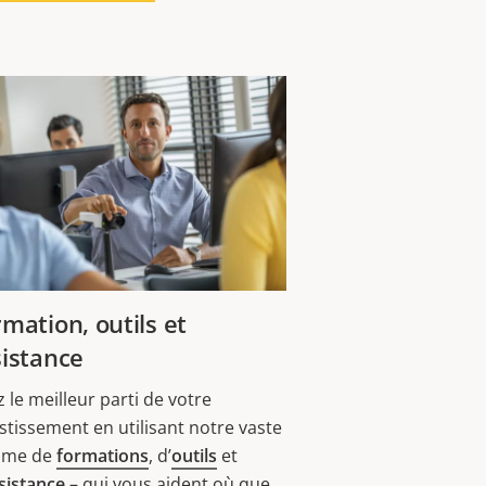
mation, outils et
sistance
z le meilleur parti de votre
stissement en utilisant notre vaste
me de
formations
, d’
outils
et
sistance
– qui vous aident où que