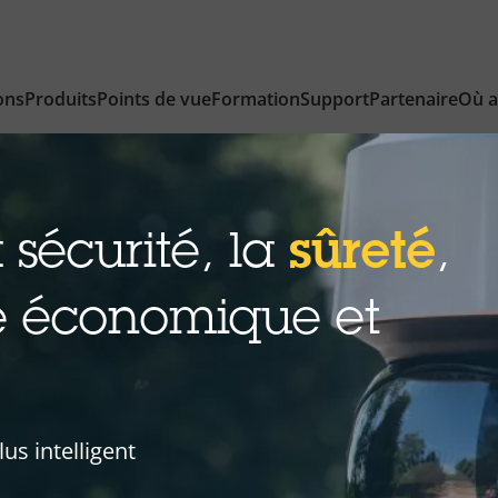
ons
Produits
Points de vue
Formation
Support
Partenaire
Où a
 sécurité, la
sûreté
,
ce économique et
us intelligent