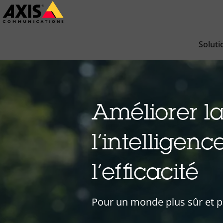
Passer
au
contenu
Soluti
principal
Améliorer la
l’intelligen
l’efficacité
Pour un monde plus sûr et pl