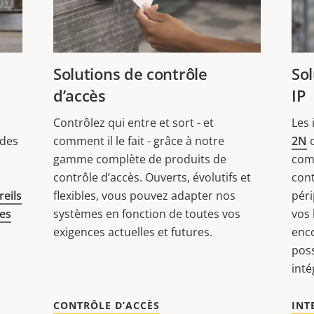
Solutions de contrôle
Sol
d’accès
IP
Contrôlez qui entre et sort - et
Les 
 des
comment il le fait - grâce à notre
2N
c
gamme complète de produits de
comm
contrôle d’accès. Ouverts, évolutifs et
cont
eils
flexibles, vous pouvez adapter nos
péri
es
systèmes en fonction de toutes vos
vos 
exigences actuelles et futures.
enco
poss
inté
CONTRÔLE D’ACCÈS
INT