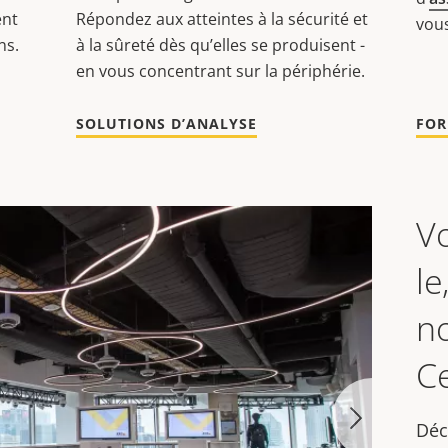
ent
Répondez aux atteintes à la sécurité et
vous
ns.
à la sûreté dès qu’elles se produisent -
en vous concentrant sur la périphérie.
SOLUTIONS D’ANALYSE
FOR
Vo
le
n
C
Déc