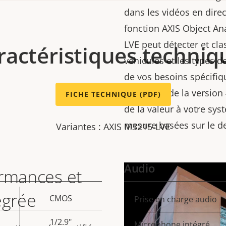
dans les vidéos en direc
fonction AXIS Object An
LVE peut détecter et cla
ractéristiques techniq
véhicules et les types d
de vos besoins spécifiqu
en charge de la version
FICHE TECHNIQUE (PDF)
de la valeur à votre sys
mesure basées sur le de
Variantes : AXIS M3215-LVE
Audio
ormances et
égrée
CMOS
Description
Prise en charge audio
Val
de la
de 
1/2.9"
Microphone intégré