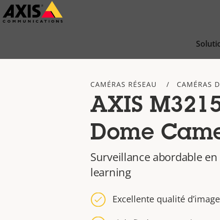
Passer
au
contenu
Soluti
principal
CAMÉRAS RÉSEAU
CAMÉRAS 
AXIS M3215
Dome Cam
Surveillance abordable en
learning
Excellente qualité d’imag