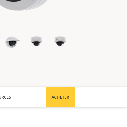
URCES
ACHETER