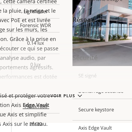
 cette caméra certifiée
propriété
propr
la pluie, la neige et le
Lightfinder
Réseau
 avec PoE et est livrée
Forensic WDR
e sur les murs, les
Classe PoE
Description
Val
ion. Grâce à la prise en
0.14 lux
de la
de 
 écouter ce qui se passe
Sécurité
propriété
propr
’analyse audio, par
0 lux
portements agressifs.
Description
SE signé
Val
 performances est dotée
de la
de 
intégrées
pour
Démarrage sécurisé
propriété
propr
sé et protéger votre
VOIR PLUS
ation Axis
Edge Vault
1920x1080
Secure keystore
ue Axis et simplifie
 Axis sur le réseau.
25/30
Axis Edge Vault