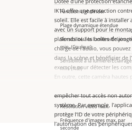
Dotée d’une protection étanche,
propriété
propriété
IK10 offre une protection contre 
Fonction Lightfinder
soleil. Elle est facile à installer
Plage dynamique étendue
avec un support pour le montag
plafonds ou les boîtes de jonct
Sensibilité à la lumière/Éclairage
min. (Couleur)
charge de l’audio, vous pouvez
dans la scène et bénéficier de l
Sensibilité à la lumière/Éclairage
exemple pour détecter les com
min. (N/B)
En outre, cette caméra hautes
de
fonctions de cybersécurité 
Vidéo
empêcher tout accès non autori
système. Par exemple, l’applic
Résolution vidéo max.
Description
Valeur
protège l’ID de votre périphériq
de la
de la
Fréquence d'images max. par
l’autorisation des périphériques
propriété
propriété
seconde