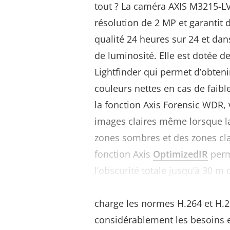
tout ? La caméra AXIS M3215-LV
résolution de 2 MP et garantit
qualité 24 heures sur 24 et dan
de luminosité. Elle est dotée de
Lightfinder qui permet d’obten
couleurs nettes en cas de faibl
la fonction Axis Forensic WDR,
images claires même lorsque l
zones sombres et des zones clai
fonction Axis
OptimizedIR
perm
l’obscurité totale jusqu’à 30 m 
De plus, la fonction Axis
Zipst
charge les normes H.264 et H.2
considérablement les besoins 