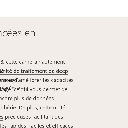
ncées en
-8, cette caméra hautement
R
unité de traitement de deep
ermet d’améliorer les capacités
frarouge
tégrées à la
ckage, ce qui vous permet de
 encore plus de données
iphérie. De plus, cette unité
es
précieuses facilitant des
s rapides, faciles et efficaces