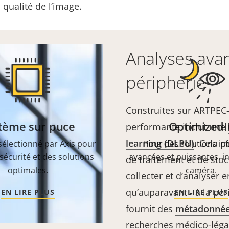
qualité de l’image.
Analyses ava
périphérie
Construites sur ARTPEC
tème sur puce
OptimizedI
performante inclut une
learning (DLPU)
. Cela p
électionné par Axis pour
Pour des solutions in
sécurité et des solutions
avancées et puissantes, in
de traitement et de sto
optimales.
caméra.
collecter et d’analyser
qu’auparavant - à la pér
EN LIRE PLUS
EN LIRE PLUS
fournit des
métadonné
recherches médico-légale