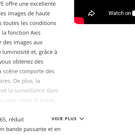
E offre une excellente
 des images de haute
s toutes les conditions
 la fonction Axis
ir des images aux
e luminosité et, grâce à
 vous obtenez des
a scène comporte des
res. De plus, la
et la surveillance dans
ou plus selon la scène.
ream
, qui prend en
65, réduit
VOIR PLUS
en bande passante et en