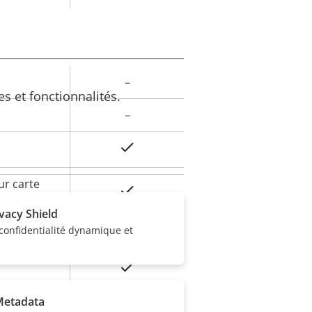
–
eur
s et fonctionnalités.
la
–
iété
Oui
ur carte
Oui
ivacy Shield
onfidentialité dynamique et
onnement
-40 to 50 °C
Oui
Metadata
tre le