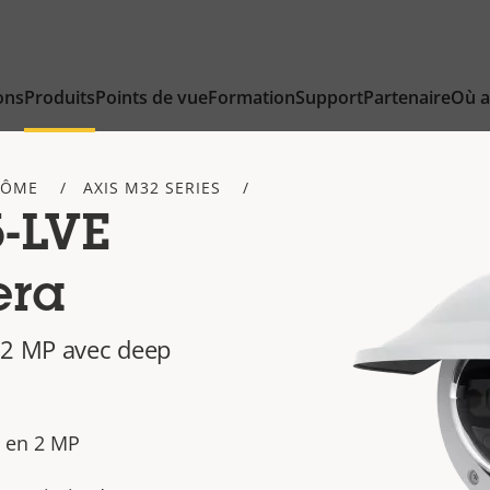
ons
Produits
Points de vue
Formation
Support
Partenaire
Où a
DÔME
AXIS M32 SERIES
-LVE
era
 2 MP avec deep
e en 2 MP