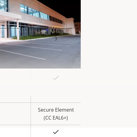
iété
3
eur
la
iété
Oui
eur
la
Oui
iété
Secure Element
(CC EAL6+)
Oui