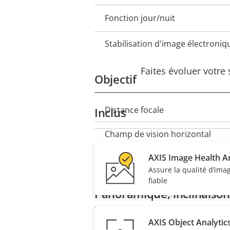
Fonction jour/nuit
Stabilisation d'image électroniq
Faites évoluer votre
Objectif
Distance focale
Inclus
Description
Valeur
de la
de la
Champ de vision horizontal
propriété
propriété
AXIS Image Health An
Champ de vision vertical
Assure la qualité d’ima
fiable
Panoramique, inclinaiso
AXIS Object Analytic
PTZ à distance
Description
Valeur