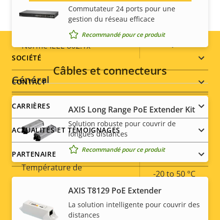
Commutateur 24 ports pour une
Description
Valeur de
Oui
gestion du réseau efficace
Cryptage HTTPS
de la
la
Recommandé pour ce produit
propriété
propriété
Oui
Norme IEEE 802.1x
Footer
SOCIÉTÉ
Câbles et connecteurs
menu
Général
CONTACT
CARRIÈRES
Description
Éclairage IR intégré
Valeur de
–
AXIS Long Range PoE Extender Kit
de la
la
Solution robuste pour couvrir de
ACTUALITÉS ET TÉMOIGNAGES
Stockage local (fente pour
propriété
propriété
longues distances
Oui
carte mémoire)
Recommandé pour ce produit
PARTENAIRE
Température de
-20 to 50 °C
fonctionnement
AXIS T8129 PoE Extender
Social
Oui
Utilisable en extérieur
La solution intelligente pour couvrir des
distances