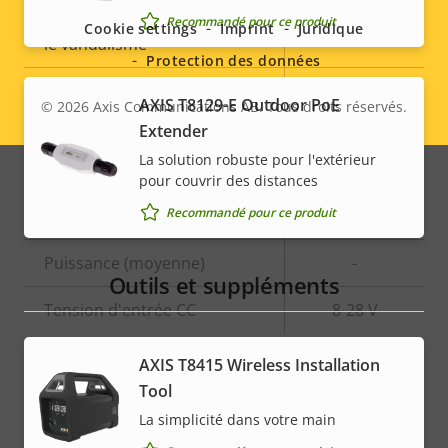
menu
Indice de protection contre
Recommandé pour ce produit
Cookie settings
Imprint
Juridique
-
le vandalisme
Protection des données
Indice de protection IP
IP66
AXIS T8129-E Outdoor PoE
© 2026
Axis Communications AB. Tous droits réservés.
Legal
Extender
Alimentation
menu
La solution robuste pour l'extérieur
pour couvrir des distances
Recommandé pour ce produit
Description
Puissance (max.)
Valeur de
4.7 W
de la
la
Puissance (moyenne)
-
propriété
propriété
Outils et suppléments
Tension d'entrée CC
8-28 V
AXIS T8415 Wireless Installation
Tool
La simplicité dans votre main