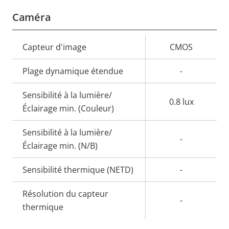
Caméra
Description
Capteur d'image
Valeur de
CMOS
de la
la
Plage dynamique étendue
-
propriété
propriété
Sensibilité à la lumière/
0.8 lux
Éclairage min. (Couleur)
Sensibilité à la lumière/
-
Éclairage min. (N/B)
Sensibilité thermique (NETD)
-
Résolution du capteur
-
thermique