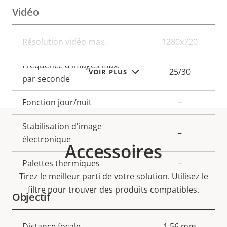
Vidéo
Description
Résolution vidéo max.
Valeur de
1280x720
de la
la
Fréquence d'images max.
propriété
propriété
25/30
VOIR PLUS
par seconde
Fonction jour/nuit
–
Stabilisation d'image
–
électronique
Accessoires
Palettes thermiques
–
Tirez le meilleur parti de votre solution. Utilisez le
filtre pour trouver des produits compatibles.
Objectif
Description
Distance focale
Valeur de
1.56 mm