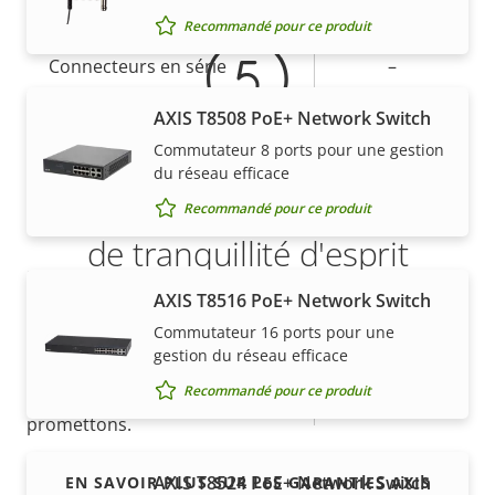
Entrées/sorties d'alarme
1/1
Recommandé pour ce produit
Connecteurs en série
–
AXIS Camera Application
AXIS T8508 PoE+ Network Switch
Oui
Platform
Commutateur 8 ports pour une gestion
du réseau efficace
5 ans de garantie pour plus
Oui
E/S numérique
Recommandé pour ce produit
de tranquillité d'esprit
Réseau
AXIS T8516 PoE+ Network Switch
Notre nouvelle garantie de 5 ans offre des années de
Commutateur 16 ports pour une
propriété sans problème et permet de contrôler les
Description
Valeur de
Oui
Alimentation par Ethernet
gestion du réseau efficace
coûts. En outre, rien n'est caché dans les petits
de la
la
Recommandé pour ce produit
caractères, vous obtenez exactement ce que nous
propriété
Classe PoE
propriété
2
promettons.
Sécurité
AXIS T8524 PoE+ Network Switch
EN SAVOIR PLUS SUR LES GARANTIES AXIS