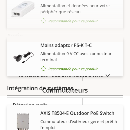
H.264
Baseline
propriété
propriété
Alimentation et données pour votre
périphérique réseau
H.265
–
Recommandé pour ce produit
Audio
Mains adaptor PS-K T-C
VOIR PLUS
Description
Prise en charge audio
Valeur de
–
Alimentation 9 V CC avec connecteur
terminal
de la
la
Transmission audio
propriété
propriété
Recommandé pour ce produit
–
bidirectionnelle
AFFICHER LES PRODUITS ABANDONNÉS
Intégration de systèmes
Commutateurs
Description
Détection audio
Valeur de
–
de la
la
AXIS T8504-E Outdoor PoE Switch
Garantie
Oui
Anti-sabotage actif
propriété
propriété
Commutateur d’extérieur géré et prêt à
l’emploi