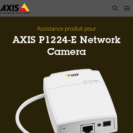
Passer
open s
Op
Clo
au
contenu
principal
Assistance produit pour
AXIS P1224-E Network
Camera