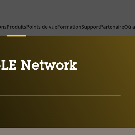
ons
Produits
Points de vue
Formation
Support
Partenaire
Où a
-LE Network