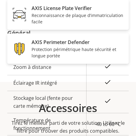
140-3 Level
AXIS License Plate Verifier
3)
Reconnaissance de plaque d’immatriculation
facile
Général
AXIS Perimeter Defender
Protection périmétrique haute sécurité et
Description
Valeur de
Oui
Focus à distance
longue portée
de la
la
propriété
propriété
Oui
Zoom à distance
Oui
Éclairage IR intégré
Stockage local (fente pour
Oui
Accessoires
carte mémoire)
Température de
Tirez le meilleur parti de votre solution. Utilisez le
-40 to 60 °C
fonctionnement
filtre pour trouver des produits compatibles.