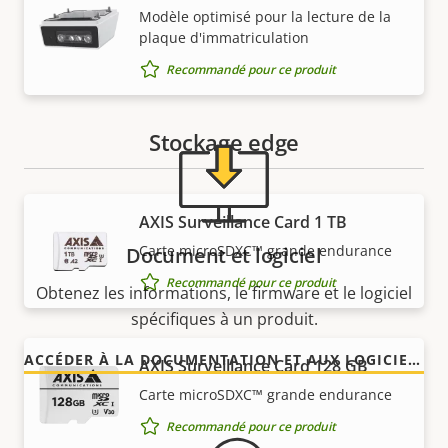
Modèle optimisé pour la lecture de la
Besoin d'informations sur les produits Axis, le
plaque d'immatriculation
logiciel ou de l'aide d'un expert ?
Recommandé pour ce produit
Stockage edge
AXIS Surveillance Card 1 TB
Carte microSDXC™ grande endurance
Document et logiciel
Recommandé pour ce produit
Obtenez les informations, le firmware et le logiciel
spécifiques à un produit.
ACCÉDER À LA DOCUMENTATION ET AUX LOGICIELS
AXIS Surveillance Card 128 GB
Carte microSDXC™ grande endurance
Recommandé pour ce produit