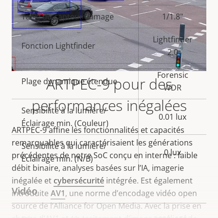
de la
la
Taille du capteur d'image
1/1.8"
propriété
propriété
Lightfinder
Fonction Lightfinder
2.0
Forensic
ARTPEC-9 pour des
Plage dynamique étendue
WDR
performances inégalées
Sensibilité à la lumière/
0.01 lux
Éclairage min. (Couleur)
ARTPEC-9 affine les fonctionnalités et capacités
remarquables qui caractérisaient les générations
Sensibilité à la lumière/
0 lux
précédentes de notre SoC conçu en interne : faible
Éclairage min. (N/B)
débit binaire, analyses basées sur l’IA, imagerie
inégalée et
cybersécurité
intégrée. Est également
Vidéo
introduite
AV1
, une norme d’encodage vidéo open
source de l’Alliance for Open Media. Avec la prise en