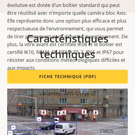
évolutive est dotée d’un boîtier standard qui peut
être réutilisé avec n’importe quelle caméra bloc Axis.
Elle représente donc une
option plus efficace et plus
respectueuse de l’environnement, qui vous permet
Caractéristiques
de tirer pleinement parti de votre investissement. De
plus
, la vitre avant est certifiée IK08 et le boîtier est
techniques
certifié IK10, NEMA 4X, NEMA TS-2, IP66 et IP67 pour
résister aux conditions météorologiques difficiles et
aux impacts.
FICHE TECHNIQUE (PDF)
Variantes : AXIS Q1726-LE
Caméra
Description
Capteur d'image
Valeur de
CMOS