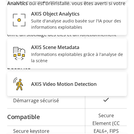
Prise en charge audio
Analytics
qui est préinstallé, vous êtes averti si votre
de la
la
image est bloquée, dégradée, sous-exposée ou
AXIS Object Analytics
Réseau
propriété
propriété
redirigée. En outre,
Axis Edge Vault
, plateforme de
Suite d'analyse audio basée sur l'IA pour des
cybersécurité matérielle, protège le périphérique et
informations exploitables
Description
Classe PoE
Valeur de
4
offre un stockage des clés et un fonctionnement
de la
la
sécurisés certifiés FIPS 140-3 de niveau 3.
Sans fil
–
AXIS Scene Metadata
propriété
propriété
Informations exploitables grâce à l'analyse de
la scène
Sécurité
AXIS Video Motion Detection
Description
Valeur de
Oui
SE signé
de la
la
propriété
propriété
Oui
Démarrage sécurisé
Secure
Compatible
Element (CC
Secure keystore
EAL6+, FIPS