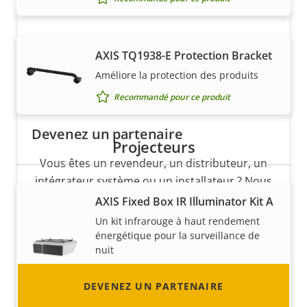
AXIS TQ1938-E Protection Bracket
Améliore la protection des produits
Recommandé pour ce produit
Devenez un partenaire
Projecteurs
Vous êtes un revendeur, un distributeur, un
intégrateur système ou un installateur ? Nous
avons des partenaires dans quasiment tous
AXIS Fixed Box IR Illuminator Kit A
les pays du monde. Découvrez comment en
Un kit infrarouge à haut rendement
devenir un !
énergétique pour la surveillance de
nuit
Inclus avec ce produit
DEVENEZ UN PARTENAIRE
Recommandé pour ce produit