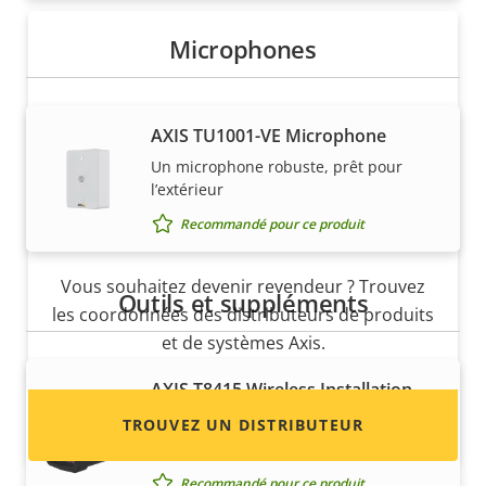
Microphones
AXIS TU1001-VE Microphone
Un microphone robuste, prêt pour
l’extérieur
Vous voulez vendre des produits
Recommandé pour ce produit
Axis ?
Vous souhaitez devenir revendeur ? Trouvez
Outils et suppléments
les coordonnées des distributeurs de produits
et de systèmes Axis.
AXIS T8415 Wireless Installation
Tool
TROUVEZ UN DISTRIBUTEUR
La simplicité dans votre main
Recommandé pour ce produit