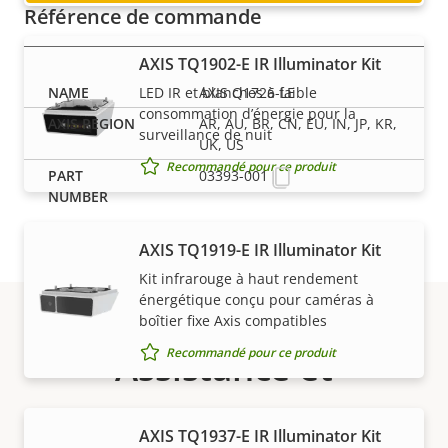
Référence de commande
AXIS TQ1902-E IR Illuminator Kit
LED IR et blanches à faible
AXIS Q1726-LE
consommation d’énergie pour la
AR, AU, BR, CN, EU, IN, JP, KR,
surveillance de nuit
UK, US
Recommandé pour ce produit
03393-001
AXIS TQ1919-E IR Illuminator Kit
Kit infrarouge à haut rendement
énergétique conçu pour caméras à
boîtier fixe Axis compatibles
Recommandé pour ce produit
Assistance et
ressources
AXIS TQ1937-E IR Illuminator Kit