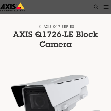
Passer
open s
Op
Clo
au
contenu
principal
AXIS Q17 SERIES
AXIS Q1726-LE Block
Camera