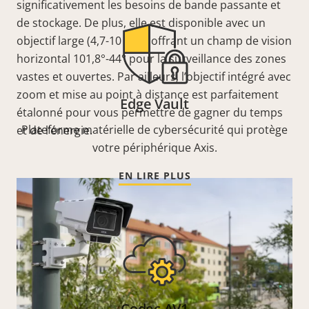
significativement les besoins de bande passante et
de stockage. De plus, elle est disponible avec un
objectif large (4,7-10 mm) offrant un champ de vision
horizontal 101,8°-44° pour la surveillance des zones
vastes et ouvertes. Par ailleurs, l’objectif intégré avec
zoom et mise au point à distance est parfaitement
Edge Vault
étalonné pour vous permettre de gagner du temps
Plateforme matérielle de cybersécurité qui protège
et de l’énergie.
votre périphérique Axis.
EN LIRE PLUS
Codec AV1