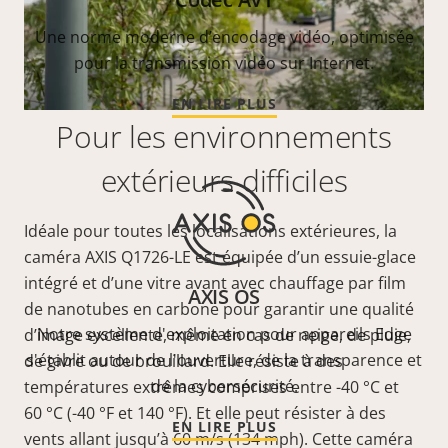
Une norme moderne d’encodage vidéo, optimisée
pour la transmission vidéo sur Internet.
EN LIRE PLUS
Pour les environnements
extérieurs difficiles
Idéale pour toutes les localisations extérieures, la
caméra AXIS Q1726-LE est équipée d’un essuie-glace
intégré et d’une vitre avant avec chauffage par film
AXIS OS
de nanotubes en carbone pour garantir une qualité
Notre système d'exploitation pour appareils Edge
d’image excellente, même en cas de neige, de pluie,
s'établit autour de l'ouverture, de la transparence et
de givre ou de brouillard. Elle résiste à des
de la cybersécurité.
températures extrêmes comprises entre -40 °C et
60 °C (-40 °F et 140 °F). Et elle peut résister à des
EN LIRE PLUS
vents allant jusqu’à 60 m/s (134 mph). Cette caméra