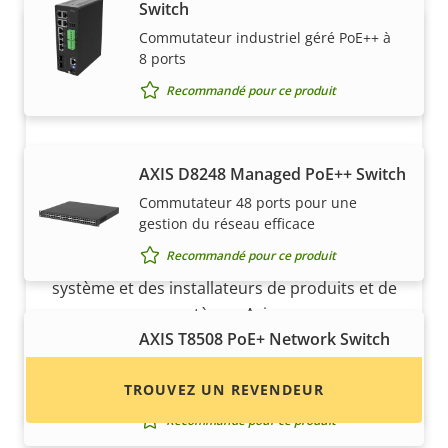
Switch
Commutateur industriel géré PoE++ à
8 ports
Recommandé pour ce produit
AXIS D8248 Managed PoE++ Switch
Vous voulez acheter des produits
Commutateur 48 ports pour une
Axis ?
gestion du réseau efficace
Recommandé pour ce produit
Trouvez des revendeurs, des intégrateurs
système et des installateurs de produits et de
systèmes Axis.
AXIS T8508 PoE+ Network Switch
Commutateur 8 ports pour une gestion
du réseau efficace
TROUVEZ UN REVENDEUR
Recommandé pour ce produit