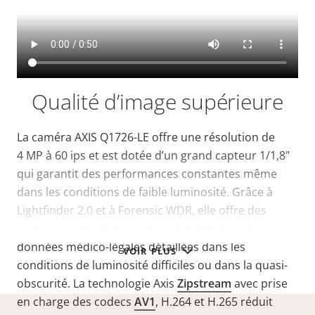
Qualité d’image supérieure
La caméra AXIS Q1726-LE offre une résolution de
4 MP à 60 ips et est dotée d’un grand capteur 1/1,8"
qui garantit des performances constantes même
dans les conditions de faible luminosité. Grâce à
Lightfinder 2.0 et à Forensic WDR, elle offre des
couleurs authentiques et permet d’obtenir des
données médico-légales détaillées dans les
VOIR PLUS
conditions de luminosité difficiles ou dans la quasi-
obscurité. La technologie Axis
Zipstream
avec prise
en charge des codecs
AV1
, H.264 et H.265 réduit