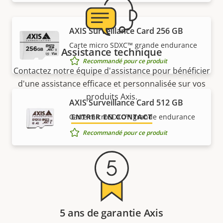
AXIS Surveillance Card 256 GB
Carte micro SDXC™ grande endurance
Assistance technique
Recommandé pour ce produit
Contactez notre équipe d'assistance pour bénéficier
d'une assistance efficace et personnalisée sur vos
produits Axis.
AXIS Surveillance Card 512 GB
Carte microSDXC™ grande endurance
ENTRER EN CONTACT
Recommandé pour ce produit
5 ans de garantie Axis