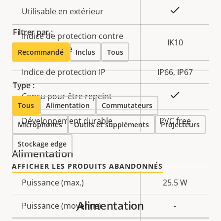
Oui
Utilisable en extérieur
Filtrer par :
Indice de protection contre
IK10
le vandalisme
Recommandé
Inclus
Tous
Indice de protection IP
IP66, IP67
Type :
Oui
Conçu pour être repeint
Tous
Alimentation
Commutateurs
Développement durable
PVC free
Microphones
Outils et suppléments
Projecteurs
Stockage edge
Alimentation
AFFICHER LES PRODUITS ABANDONNÉS
Description
Puissance (max.)
Valeur de
25.5 W
de la
la
Alimentation
Puissance (moyenne)
-
propriété
propriété