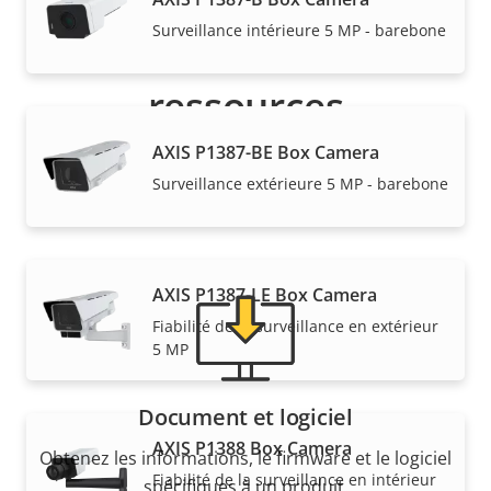
Surveillance intérieure 5 MP - barebone
Assistance et
ressources
AXIS P1387-BE Box Camera
Besoin d'informations sur les produits Axis, le
Surveillance extérieure 5 MP - barebone
logiciel ou de l'aide d'un expert ?
AXIS P1387-LE Box Camera
Fiabilité de la surveillance en extérieur
5 MP
Document et logiciel
AXIS P1388 Box Camera
Obtenez les informations, le firmware et le logiciel
Fiabilité de la surveillance en intérieur
spécifiques à un produit.