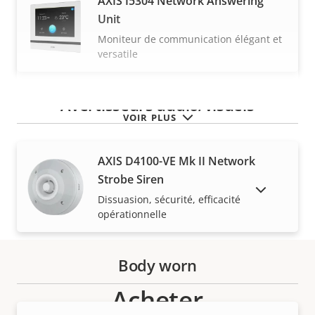
AXIS I5304 Network Answering
Unit
Moniteur de communication élégant et
versatile
Avertisseurs audio/visuels
VOIR PLUS
AXIS D4100-VE Mk II Network
Strobe Siren
AFFICHER LES PRODUITS ABANDONNÉS
Dissuasion, sécurité, efficacité
opérationnelle
Body worn
Acheter