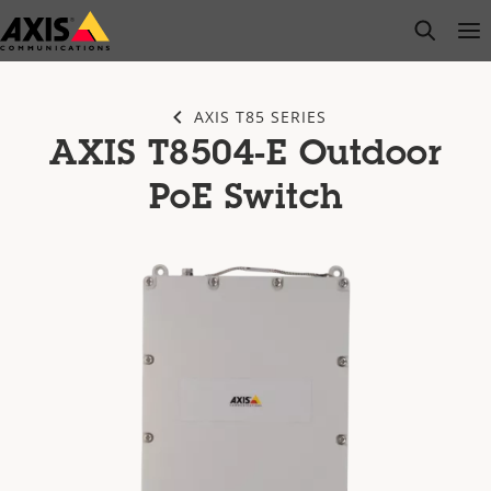
Passer
open s
Op
Clo
au
contenu
principal
AXIS T85 SERIES
AXIS T8504-E Outdoor
PoE Switch