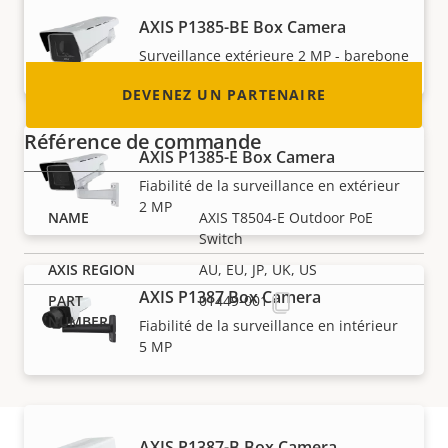
devenir un !
AXIS P1385-BE Box Camera
Surveillance extérieure 2 MP - barebone
DEVENEZ UN PARTENAIRE
Référence de commande
AXIS P1385-E Box Camera
Fiabilité de la surveillance en extérieur
2 MP
AXIS T8504-E Outdoor PoE
Switch
AU, EU, JP, UK, US
AXIS P1387 Box Camera
01449-001
Fiabilité de la surveillance en intérieur
5 MP
AXIS P1387-B Box Camera