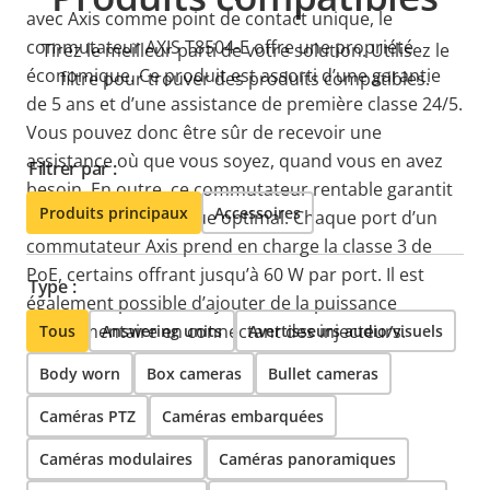
avec Axis comme point de contact unique, le
commutateur AXIS T8504-E offre une propriété
Tirez le meilleur parti de votre solution. Utilisez le
économique. Ce produit est assorti d’une garantie
filtre pour trouver des produits compatibles.
de 5 ans et d’une assistance de première classe 24/5.
Vous pouvez donc être sûr de recevoir une
assistance où que vous soyez, quand vous en avez
Filtrer par :
besoin. En outre, ce commutateur rentable garantit
Produits principaux
Accessoires
un budget énergétique optimal. Chaque port d’un
commutateur Axis prend en charge la classe 3 de
PoE, certains offrant jusqu’à 60 W par port. Il est
Type :
également possible d’ajouter de la puissance
supplémentaire en connectant des injecteurs.
Tous
Answering units
Avertisseurs audio/visuels
Body worn
Box cameras
Bullet cameras
Caméras PTZ
Caméras embarquées
Caméras modulaires
Caméras panoramiques