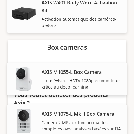
AXIS W401 Body Worn Activation
Les solutions Axis et les produits individuels sont
Kit
vendus et installés de manière experte par nos
Activation automatique des caméras-
partenaires de confiance.
piétons
Box cameras
AXIS M1055-L Box Camera
Un téléviseur HDTV 1080p économique
grâce au deep learning
Vous voulez acheter des produits
Axis ?
AXIS M1075-L Mk II Box Camera
Trouvez des revendeurs, des intégrateurs
Caméra 2 MP aux fonctionnalités
système et des installateurs de produits et de
complètes avec analyses basées sur l’IA.
systèmes Axis.