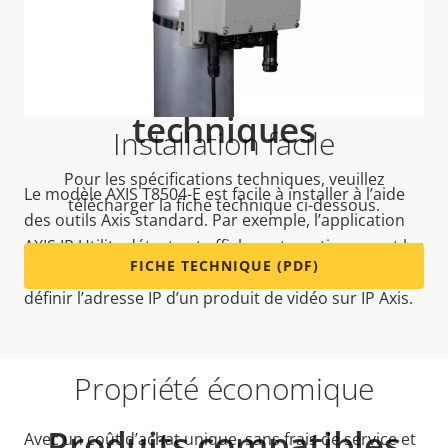
Caractéristiques
techniques
Installation facile
Pour les spécifications techniques, veuillez
Le modèle AXIS T8504-E est facile à installer à l’aide
télécharger la fiche technique ci-dessous.
des outils Axis standard. Par exemple, l’application
AXIS IP Utility détecte et affiche automatiquement les
FICHE TECHNIQUE (PDF)
périphériques Axis sur le réseau et vous aide à
définir l’adresse IP d’un produit de vidéo sur IP Axis.
Propriété économique
Produits compatibles
Avec un coût d’achat unique, sans frais de service et