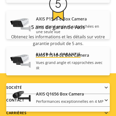
AXIS P1518-E Box Camera
5 ans de garantie Axis
Vues grand angle et rapprochées en
une seule vue
Obtenez les informations et les détails sur votre
garantie produit de 5 ans.
ALLER À LA GARANTIE
AXIS P1518-LE Box Camera
Vues grand angle et rapprochées avec
IR
Footer
SOCIÉTÉ
AXIS Q1656 Box Camera
menu
CONTACT
Performances exceptionnelles en 4 MP
CARRIÈRES