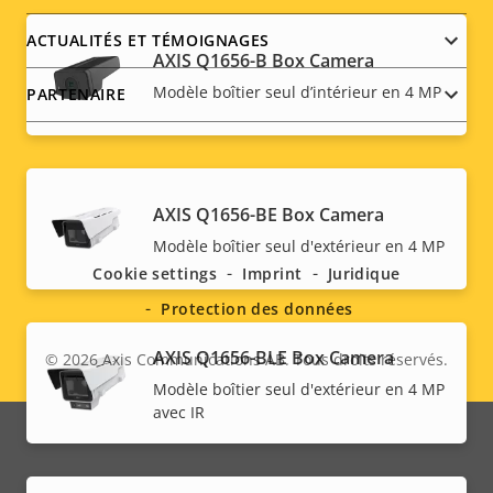
ACTUALITÉS ET TÉMOIGNAGES
AXIS Q1656-B Box Camera
Modèle boîtier seul d’intérieur en 4 MP
PARTENAIRE
Social
AXIS Q1656-BE Box Camera
Modèle boîtier seul d'extérieur en 4 MP
menu
Cookie settings
Imprint
Juridique
Protection des données
AXIS Q1656-BLE Box Camera
© 2026
Axis Communications AB. Tous droits réservés.
Legal
Modèle boîtier seul d'extérieur en 4 MP
avec IR
menu