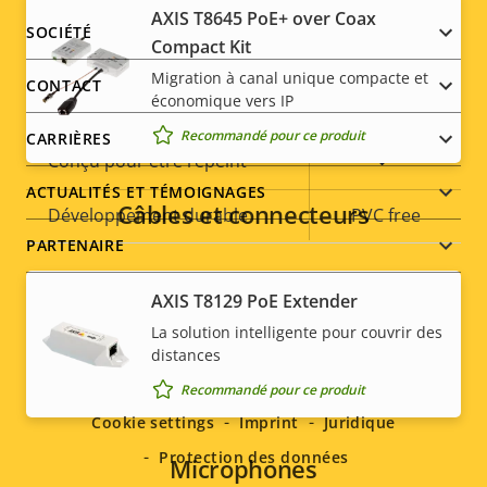
AXIS T8645 PoE+ over Coax
Indice de protection contre
Footer
SOCIÉTÉ
IK10
Compact Kit
le vandalisme
menu
Migration à canal unique compacte et
CONTACT
économique vers IP
Indice de protection IP
-
Recommandé pour ce produit
CARRIÈRES
Oui
Conçu pour être repeint
ACTUALITÉS ET TÉMOIGNAGES
Câbles et connecteurs
Développement durable
PVC free
PARTENAIRE
AXIS T8129 PoE Extender
La solution intelligente pour couvrir des
Social
distances
Recommandé pour ce produit
menu
Cookie settings
Imprint
Juridique
Protection des données
Microphones