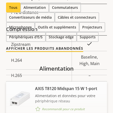
Tous
Alimentation
Commutateurs
Description
PTZ à distance
Valeur de
–
Convertisseurs de média
Câbles et connecteurs
de la
la
propriété
propriété
Microphones
Outils et suppléments
Projecteurs
Compression
Périphériques d'E/S
Stockage edge
Supports
Description
Valeur de
Oui
Zipstream
AFFICHER LES PRODUITS ABANDONNÉS
de la
la
propriété
propriété
Baseline,
H.264
High, Main
Alimentation
H.265
–
AV1
–
AXIS T8120 Midspan 15 W 1-port
Alimentation et données pour votre
Audio
périphérique réseau
Recommandé pour ce produit