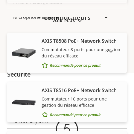
Description
Valeur de
Oui
Prise en charge audio
de la
la
Commutateurs
propriété
Microphone intégré
propriété
–
VOIR PLUS
Réseau
AXIS T8508 PoE+ Network Switch
Commutateur 8 ports pour une gestion
AFFICHER LES PRODUITS ABANDONNÉS
Description
Classe PoE
Valeur de
2
du réseau efficace
de la
la
Recommandé pour ce produit
propriété
propriété
Sécurité
AXIS T8516 PoE+ Network Switch
Description
Valeur de
Oui
SE signé
Garantie
Commutateur 16 ports pour une
de la
la
gestion du réseau efficace
propriété
Démarrage sécurisé
propriété
–
Recommandé pour ce produit
Secure keystore
-