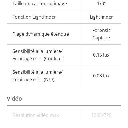
Taille du capteur d'image
1/3"
propriété
propriété
Fonction Lightfinder
Lightfinder
Forensic
Plage dynamique étendue
Capture
Sensibilité à la lumière/
0.15 lux
Éclairage min. (Couleur)
Sensibilité à la lumière/
0.03 lux
Éclairage min. (N/B)
Vidéo
Description
Résolution vidéo max.
Valeur de
1280x720
de la
la