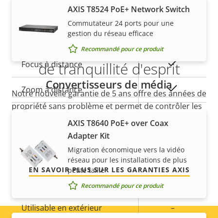
Axis Edge Vault
–
AXIS T8524 PoE+ Network Switch
Commutateur 24 ports pour une
Général
gestion du réseau efficace
5 ans de garantie pour plus
Recommandé pour ce produit
Description
Valeur de
Oui
Focus à distance
de tranquillité d'esprit
de la
la
Convertisseurs de média
propriété
propriété
Oui
Zoom à distance
Notre nouvelle garantie de 5 ans offre des années de
propriété sans problème et permet de contrôler les
Éclairage IR intégré
–
coûts. En outre, rien n'est caché dans les petits
AXIS T8640 PoE+ over Coax
caractères, vous obtenez exactement ce que nous
Adapter Kit
Stockage local (fente pour
Oui
promettons.
carte mémoire)
Migration économique vers la vidéo
réseau pour les installations de plus
EN SAVOIR PLUS SUR LES GARANTIES AXIS
petite taille
Température de
0 to 50 °C
fonctionnement
Recommandé pour ce produit
Utilisable en extérieur
–