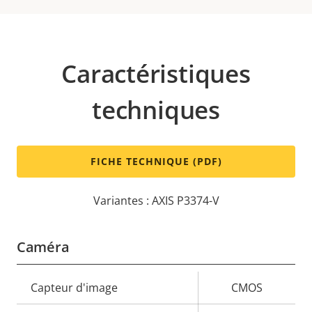
Caractéristiques
techniques
FICHE TECHNIQUE (PDF)
Variantes : AXIS P3374-V
Caméra
Description
Capteur d'image
Valeur de
CMOS
de la
la