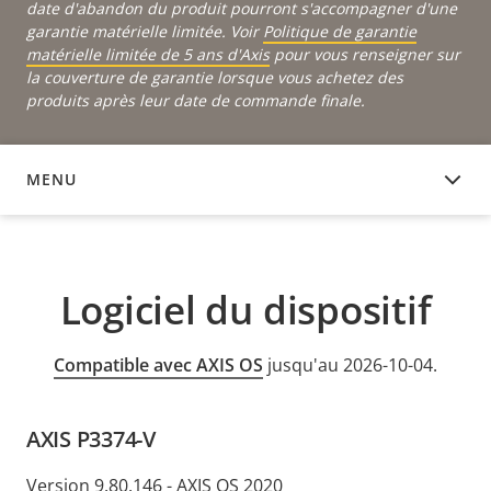
date d'abandon du produit pourront s'accompagner d'une
garantie matérielle limitée. Voir
Politique de garantie
matérielle limitée de 5 ans d'Axis
pour vous renseigner sur
la couverture de garantie lorsque vous achetez des
produits après leur date de commande finale.
MENU
LOGICIEL DU DISPOSITIF
Logiciel du dispositif
Compatible avec AXIS OS
jusqu'au 2026-10-04.
AXIS P3374-V
Version 9.80.146 - AXIS OS 2020