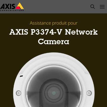
Passer
open s
Op
Clo
au
contenu
principal
Assistance produit pour
AXIS P3374-V Network
Camera