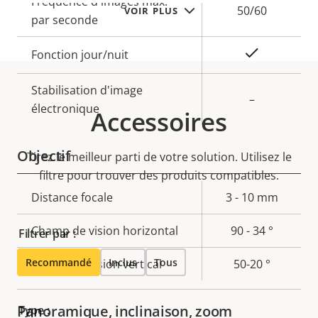
Fréquence d'images max.
propriété
propriété
50/60
VOIR PLUS
par seconde
Oui
Fonction jour/nuit
Stabilisation d'image
–
électronique
Accessoires
Objectif
Tirez le meilleur parti de votre solution. Utilisez le
filtre pour trouver des produits compatibles.
Description
Distance focale
Valeur de
3 - 10 mm
de la
la
Champ de vision horizontal
90 - 34 °
Filtrer par :
propriété
propriété
Recommandé
Inclus
Tous
Champ de vision vertical
50-20 °
Panoramique, inclinaison, zoom
Type :