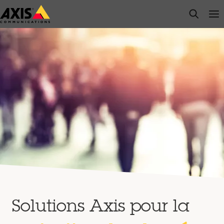
Passer
open s
Op
Clo
au
contenu
principal
Solutions Axis pour la