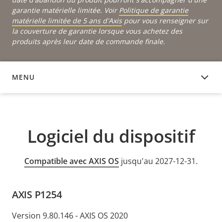
garantie matérielle limitée. Voir
Politique de garantie
matérielle limitée de 5 ans d'Axis
pour vous renseigner sur
la couverture de garantie lorsque vous achetez des
produits après leur date de commande finale.
MENU
LOGICIEL DU DISPOSITIF
Logiciel du dispositif
Compatible avec AXIS OS
jusqu'au 2027-12-31.
AXIS P1254
Version 9.80.146 - AXIS OS 2020