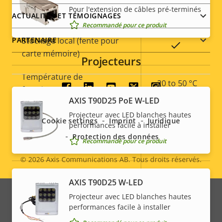
Pour l'extension de câbles pré-terminés
ACTUALITÉS ET TÉMOIGNAGES
Description
Éclairage IR intégré
Valeur de
–
Recommandé pour ce produit
de la
la
Stockage local (fente pour
PARTENAIRE
propriété
propriété
Oui
carte mémoire)
Projecteurs
Température de
-20 to 50 °C
Social
fonctionnement
AXIS T90D25 PoE W-LED
menu
Utilisable en extérieur
–
Projecteur avec LED blanches hautes
Cookie settings
Imprint
Juridique
performances facile à installer
Indice de protection contre
Protection des données
Recommandé pour ce produit
-
le vandalisme
© 2026
Axis Communications AB. Tous droits réservés.
Legal
Indice de protection IP
-
AXIS T90D25 W-LED
menu
Projecteur avec LED blanches hautes
Alimentation
performances facile à installer