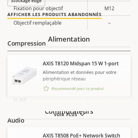
Stockage edge
Fixation pour objectif
M12
AFFICHER LES PRODUITS ABANDONNÉS
Objectif remplaçable
–
Alimentation
Compression
Description
Valeur de
Oui
Zipstream
AXIS T8120 Midspan 15 W 1-port
de la
la
Alimentation et données pour votre
propriété
propriété
Baseline,
périphérique réseau
H.264
High, Main
Recommandé pour ce produit
H.265
–
Commutateurs
VOIR PLUS
Audio
AXIS T8508 PoE+ Network Switch