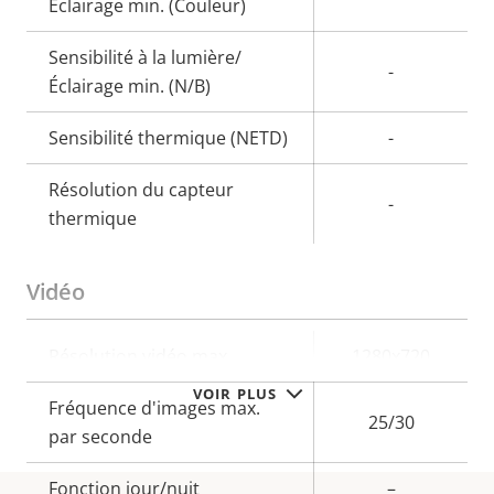
Éclairage min. (Couleur)
Sensibilité à la lumière/
-
Éclairage min. (N/B)
Sensibilité thermique (NETD)
-
Résolution du capteur
-
thermique
Vidéo
Description
Résolution vidéo max.
Valeur de
1280x720
de la
la
VOIR PLUS
Fréquence d'images max.
propriété
propriété
25/30
par seconde
Fonction jour/nuit
–