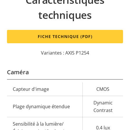
techniques
FICHE TECHNIQUE (PDF)
Variantes : AXIS P1254
Caméra
Description
Capteur d'image
Valeur de
CMOS
de la
la
Dynamic
propriété
propriété
Plage dynamique étendue
Contrast
Sensibilité à la lumière/
0.4 lux