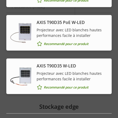
Recommandé pour ce produit
Description
Puissance (max.)
Valeur de
-
de la
la
Puissance (moyenne)
-
propriété
propriété
AXIS T90D35 PoE W-LED
Projecteur avec LED blanches hautes
Tension d'entrée CC
-
performances facile à installer
Recommandé pour ce produit
AXIS T90D35 W-LED
Projecteur avec LED blanches hautes
performances facile à installer
Recommandé pour ce produit
Stockage edge