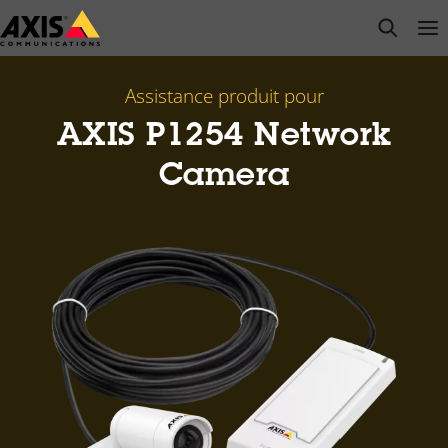
Passer
open s
Op
Clo
au
contenu
principal
Assistance produit pour
AXIS P1254 Network
Camera