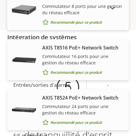
Description
Prise en charge audio
Valeur de
–
Commutateur 8 ports pour une gestion
de la
la
AFFICHER LES PRODUITS ABANDONNÉS
du réseau efficace
Transmission audio
propriété
propriété
–
bidirectionnelle
Recommandé pour ce produit
Intégration de systèmes
AXIS T8516 PoE+ Network Switch
Garantie
Description
Détection audio
Valeur de
–
Commutateur 16 ports pour une
de la
la
gestion du réseau efficace
Oui
Anti-sabotage actif
propriété
propriété
Recommandé pour ce produit
Entrées/sorties d'alarme
-
AXIS T8524 PoE+ Network Switch
Connecteurs en série
–
Commutateur 24 ports pour une
gestion du réseau efficace
AXIS Camera Application
Oui
5 ans de garantie pour plus
Platform
Recommandé pour ce produit
de tranquillité d'esprit
E/S numérique
–