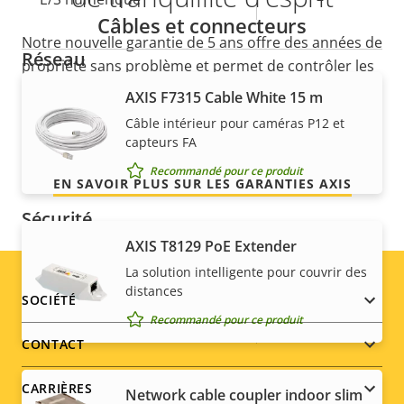
Câbles et connecteurs
Notre nouvelle garantie de 5 ans offre des années de
Réseau
propriété sans problème et permet de contrôler les
coûts. En outre, rien n'est caché dans les petits
AXIS F7315 Cable White 15 m
Description
Valeur de
Oui
caractères, vous obtenez exactement ce que nous
Alimentation par Ethernet
Câble intérieur pour caméras P12 et
de la
la
promettons.
capteurs FA
propriété
Classe PoE
propriété
2
Recommandé pour ce produit
EN SAVOIR PLUS SUR LES GARANTIES AXIS
Sécurité
AXIS T8129 PoE Extender
Description
Valeur de
Oui
Cryptage HTTPS
La solution intelligente pour couvrir des
distances
de la
la
Footer
SOCIÉTÉ
propriété
propriété
Oui
Norme IEEE 802.1x
Recommandé pour ce produit
menu
CONTACT
Général
CARRIÈRES
Network cable coupler indoor slim