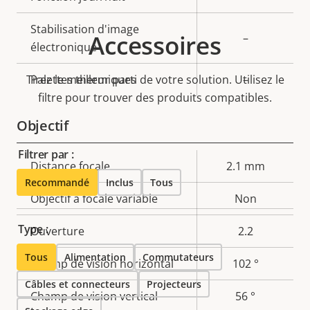
Stabilisation d'image
Accessoires
–
électronique
Tirez le meilleur parti de votre solution. Utilisez le
Palettes thermiques
–
filtre pour trouver des produits compatibles.
Objectif
Filtrer par :
Description
Distance focale
Valeur de
2.1 mm
Recommandé
Inclus
Tous
de la
la
Objectif à focale variable
Non
propriété
propriété
Type :
Ouverture
2.2
Tous
Alimentation
Commutateurs
Champ de vision horizontal
102 °
Câbles et connecteurs
Projecteurs
Champ de vision vertical
56 °