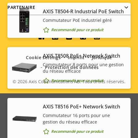
PARTENAIRE
AXIS T8504-R Industrial PoE Switch
Commutateur PoE industriel géré
Recommandé pour ce produit
Social
menu
AXIS T8508 PoE+ Network Switch
Cookie settings
Imprint
Juridique
Commutateur 8 ports pour une gestion
Protection des données
du réseau efficace
Recommandé pour ce produit
© 2026
Axis Communications AB. Tous droits réservés.
Legal
menu
AXIS T8516 PoE+ Network Switch
Commutateur 16 ports pour une
gestion du réseau efficace
Recommandé pour ce produit