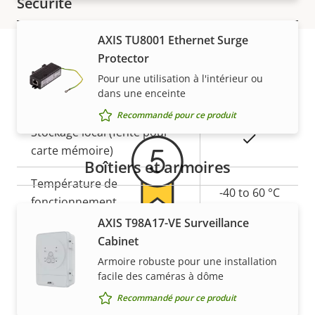
Sécurité
AXIS TU8001 Ethernet Surge
Description
SE signé
Valeur de
–
Protector
de la
la
Pour une utilisation à l'intérieur ou
Garantie
propriété
propriété
Général
dans une enceinte
Recommandé pour ce produit
Description
Stockage local (fente pour
Valeur de
Oui
de la
carte mémoire)
la
Boîtiers et armoires
propriété
propriété
Température de
-40 to 60 °C
fonctionnement
AXIS T98A17-VE Surveillance
Oui
5 ans de garantie pour plus
Utilisable en extérieur
Cabinet
Armoire robuste pour une installation
de tranquillité d'esprit
Indice de protection IP
IP66, IP67
facile des caméras à dôme
Recommandé pour ce produit
Notre nouvelle garantie de 5 ans offre des années de