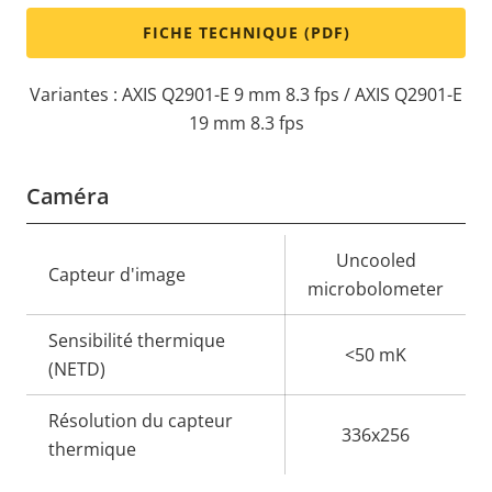
FICHE TECHNIQUE (PDF)
Variantes : AXIS Q2901-E 9 mm 8.3 fps / AXIS Q2901-E
19 mm 8.3 fps
Caméra
Description
Valeur de
Uncooled
Capteur d'image
de la
la
microbolometer
propriété
propriété
Sensibilité thermique
<50 mK
(NETD)
Résolution du capteur
336x256
thermique