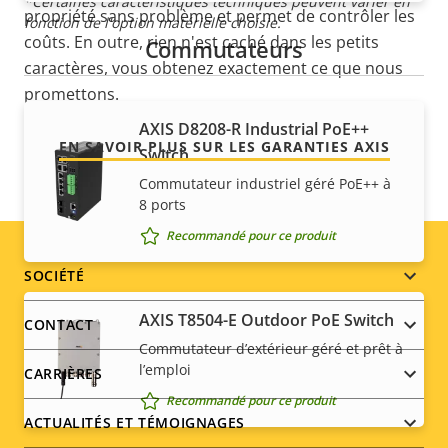
*Certaines caractéristiques techniques peuvent varier en
propriété sans problème et permet de contrôler les
fonction de l'option matérielle choisie.
coûts. En outre, rien n'est caché dans les petits
Commutateurs
caractères, vous obtenez exactement ce que nous
promettons.
AXIS D8208-R Industrial PoE++
EN SAVOIR PLUS SUR LES GARANTIES AXIS
Switch
Commutateur industriel géré PoE++ à
8 ports
Recommandé pour ce produit
Footer
SOCIÉTÉ
menu
AXIS T8504-E Outdoor PoE Switch
CONTACT
Commutateur d’extérieur géré et prêt à
l’emploi
CARRIÈRES
Recommandé pour ce produit
ACTUALITÉS ET TÉMOIGNAGES