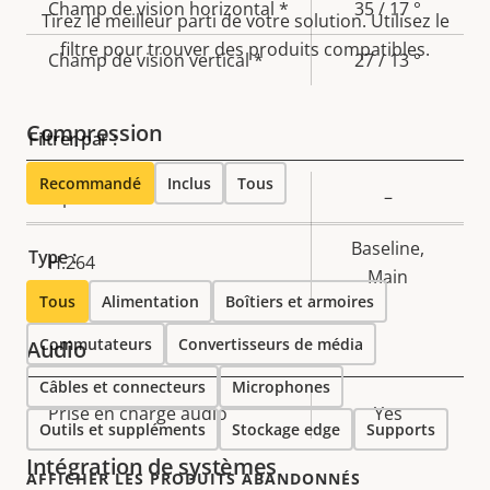
Champ de vision horizontal *
35 / 17 °
propriété
propriété
Tirez le meilleur parti de votre solution. Utilisez le
filtre pour trouver des produits compatibles.
Champ de vision vertical *
27 / 13 °
Compression
Filtrer par :
Recommandé
Inclus
Tous
Description
Zipstream
Valeur de
–
de la
la
Baseline,
propriété
propriété
Type :
H.264
Main
Tous
Alimentation
Boîtiers et armoires
Commutateurs
Convertisseurs de média
Audio
Câbles et connecteurs
Microphones
Description
Prise en charge audio
Valeur de
Yes
Outils et suppléments
Stockage edge
Supports
de la
la
Intégration de systèmes
propriété
propriété
AFFICHER LES PRODUITS ABANDONNÉS