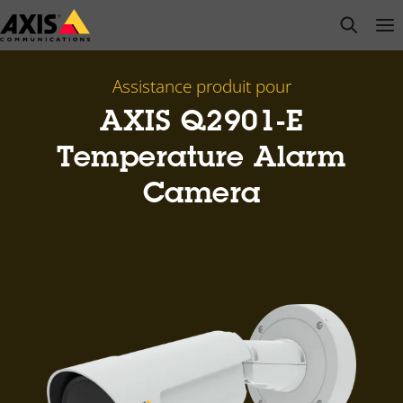
Passer
open s
Op
Clo
au
contenu
principal
Assistance produit pour
AXIS Q2901-E
Temperature Alarm
Camera