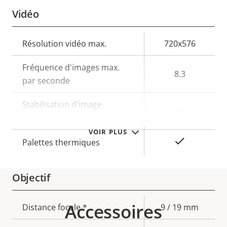
Vidéo
Description
Résolution vidéo max.
Valeur de
720x576
de la
la
Fréquence d'images max.
propriété
propriété
8.3
par seconde
Stabilisation d'image
–
électronique
VOIR PLUS
Oui
Palettes thermiques
Objectif
Accessoires
Description
Distance focale *
Valeur de
9 / 19 mm
de la
la