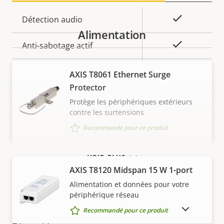
Description
Valeur de
Oui
Détection audio
de la
la
Alimentation
propriété
propriété
Oui
Anti-sabotage actif
Entrées/sorties d'alarme
2
AXIS T8061 Ethernet Surge
Protector
Connecteurs en série
–
Protège les périphériques extérieurs
contre les surtensions
Détection de mouvement
Oui
Recommandé pour ce produit
vidéo
VOIR PLUS
Réseau
AXIS T8120 Midspan 15 W 1-port
Alimentation et données pour votre
Description
Classe PoE
Valeur de
3
périphérique réseau
de la
la
AFFICHER LES PRODUITS ABANDONNÉS
Recommandé pour ce produit
propriété
propriété