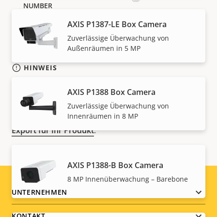
AXIS P1387-LE Box Camera
Zuverlässige Überwachung von
Außenräumen in 5 MP
HINWEIS
Axis Produkte unterliegen möglicherweise den
AXIS P1388 Box Camera
Exportkontrollbestimmungen der USA und der EU
sowie anderer nationaler Exportkontrollgesetze.
Zuverlässige Überwachung von
Innenräumen in 8 MP
Finden Sie hier
Compliance-Informationen zum
Export für Ihr Produkt
.
AXIS P1388-B Box Camera
8 MP Innenüberwachung – Barebone
Footer
UNTERNEHMEN
menu
KONTAKT