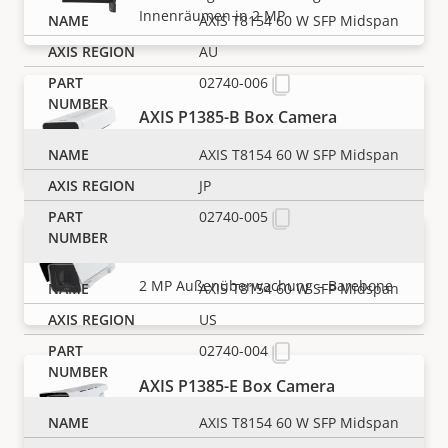
Innenräumen in 2 MP
AXIS T8154 60 W SFP Midspan
AU
02740-006
AXIS P1385-B Box Camera
2 MP Innenüberwachung – Barebone
AXIS T8154 60 W SFP Midspan
JP
02740-005
AXIS P1385-BE Box Camera
2 MP Außenüberwachung – Barebone
AXIS T8154 60 W SFP Midspan
US
02740-004
AXIS P1385-E Box Camera
Zuverlässige Überwachung von
AXIS T8154 60 W SFP Midspan
Außenräumen in 2 MP