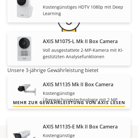
Kostengünstiges HDTV 1080p mit Deep
Learning
AXIS M1075-L Mk II Box Camera
Voll ausgestattete 2-MP-Kamera mit KI-
Für ein sicheres Gefühl
gestützten Analysefunktionen
Unsere 3-jährige Gewährleistung bietet
störungsfreien Betrieb und Kontrolle über Ihre
AXIS M1135 Mk II Box Camera
Kosten.
Kostengünstige
Überwachungstechnologie mit 2 MP
MEHR ZUR GEWÄHRLEISTUNG VON AXIS LESEN
AXIS M1135-E Mk II Box Camera
Kostengünstige