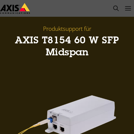
Zum
open s
Op
Clo
Hauptinhalt
springen
Produktsupport für
AXIS T8154 60 W SFP
Midspan