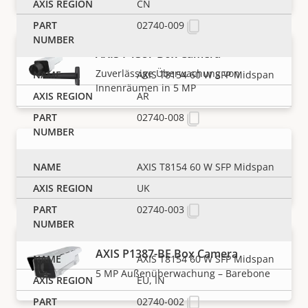
CN
02740-009
AXIS P1387 Box Camera
Zuverlässige Überwachung von
AXIS T8154 60 W SFP Midspan
Innenräumen in 5 MP
AR
02740-008
AXIS P1387-B Box Camera
AXIS T8154 60 W SFP Midspan
5 MP Innenüberwachung – Barebone
UK
02740-003
AXIS P1387-BE Box Camera
AXIS T8154 60 W SFP Midspan
5 MP Außenüberwachung – Barebone
EU, IN
02740-002