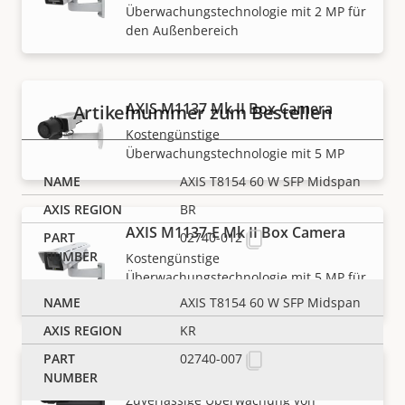
Überwachungstechnologie mit 2 MP für
Artikelnummern
den Außenbereich
AXIS M1137 Mk II Box Camera
Artikelnummer zum Bestellen
Kostengünstige
Überwachungstechnologie mit 5 MP
AXIS T8154 60 W SFP Midspan
BR
AXIS M1137-E Mk II Box Camera
02740-012
Kostengünstige
Überwachungstechnologie mit 5 MP für
den Außenbereich
AXIS T8154 60 W SFP Midspan
KR
02740-007
AXIS P1385 Box Camera
Zuverlässige Überwachung von