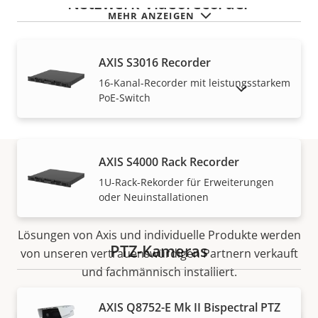
Netzwerk-Videorecorder
MEHR ANZEIGEN
AXIS S3016 Recorder
16-Kanal-Recorder mit leistungsstarkem
AUSLAUFPRODUKTE ANZEIGEN
PoE-Switch
AXIS S4000 Rack Recorder
1U-Rack-Rekorder für Erweiterungen
Vertrieb
oder Neuinstallationen
Lösungen von Axis und individuelle Produkte werden
PTZ-Kameras
von unseren vertrauenswürdigen Partnern verkauft
und fachmännisch installiert.
AXIS Q8752-E Mk II Bispectral PTZ