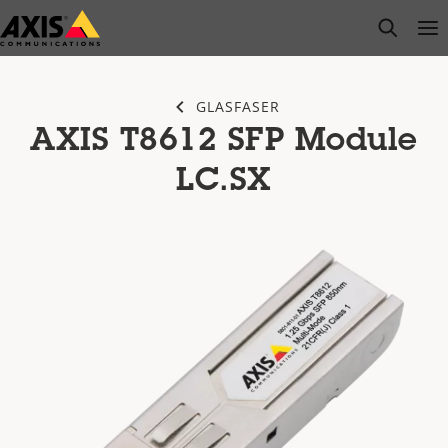
Zum
open s
Op
Clo
Hauptinhalt
springen
GLASFASER
AXIS T8612 SFP Module
LC.SX