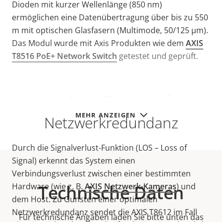
Dioden mit kurzer Wellenlänge (850 nm)
ermöglichen eine Datenübertragung über bis zu 550
m mit optischen Glasfasern (Multimode, 50/125 μm).
Das Modul wurde mit Axis Produkten wie dem
AXIS
T8516 PoE+ Network Switch
getestet und geprüft.
Link-Loss-Funktion für
MEHR ANZEIGEN
Netzwerkredundanz
Durch die Signalverlust-Funktion (LOS – Loss of
Signal) erkennt das System einen
Verbindungsverlust zwischen einer bestimmten
Hardware (wie z. B.
Technische Daten
AXIS Netzwerk-Kameras
) und
dem Host. Zu Gunsten einer optimalen
Netzwerkredundanz sendet die AXIS T8612 im Fall
Für technische Angaben laden Sie bitte unten das