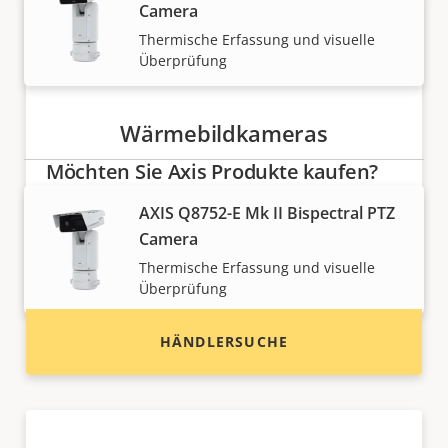
Camera
Thermische Erfassung und visuelle
Überprüfung
Wärmebildkameras
Möchten Sie Axis Produkte kaufen?
AXIS Q8752-E Mk II Bispectral PTZ
Finden Sie Wiederverkäufer,
Camera
Systemintegratoren und Installateure von Axis
Produkten und Systemen.
Thermische Erfassung und visuelle
Überprüfung
HÄNDLERSUCHE