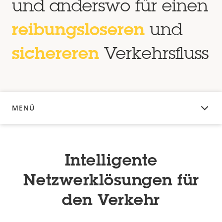
und anderswo für einen
reibungsloseren
und
sichereren
Verkehrsfluss
MENÜ
ÜBERSICHT
Intelligente
Netzwerklösungen für
den Verkehr