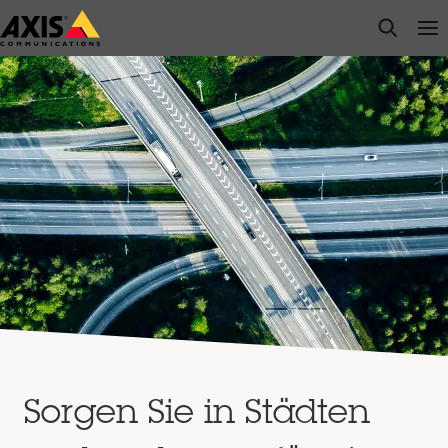
Zum
open s
Op
Clo
Hauptinhalt
springen
Sorgen Sie in Städten