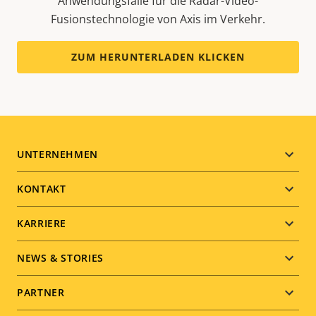
Anwendungsfälle für die Radar-Video-
Fusionstechnologie von Axis im Verkehr.
ZUM HERUNTERLADEN KLICKEN
Footer
UNTERNEHMEN
menu
KONTAKT
KARRIERE
NEWS & STORIES
PARTNER