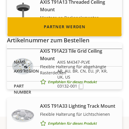
AXIS T91A13 Threaded Ceiling
werden können!
Mount
Montage an Deckenelementen
PARTNER WERDEN
Empfohlen für dieses Produkt
Artikelnummer zum Bestellen
AXIS T91A23 Tile Grid Ceiling
Mount
AXIS M4347-PLVE
Flexible Halterung für abgehängte
AR, AU, BR, CN, EU, JP, KR,
Rasterdecken
UK, US
Empfohlen für dieses Produkt
03132-001
AXIS T91A33 Lighting Track Mount
Flexible Halterung für Lichtschienen
Empfohlen für dieses Produkt