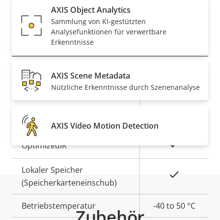
Ja
Secure Boot
AXIS Object Analytics
Sammlung von KI-gestützten
Analysefunktionen für verwertbare
Allgemein
Erkenntnisse
Eigentumsbeschreibung
Remote-Fokus
Eigentumswert
–
AXIS Scene Metadata
Nützliche Erkenntnisse durch Szenenanalyse
Remote-Zoom
–
Ja
Integrierte IR-Beleuchtung
AXIS Video Motion Detection
Ja
OptimizedIR
Lokaler Speicher
Ja
(Speicherkarteneinschub)
Betriebstemperatur
-40 to 50 °C
Zubehör