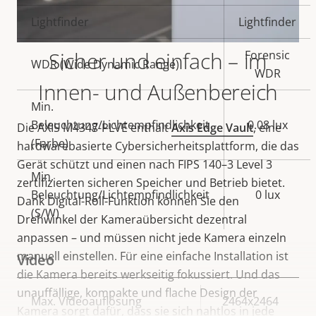
Lightfinder
Lightfinder
Sicher und einfach – im
Forensic
WDR (Wide Dynamic Range)
WDR
Innen- und Außenbereich
Min.
Beleuchtung/Lichtempfindlichkeit
0.08 lux
Die AXIS M4347-PLVE enthält
Axis Edge Vault
, eine
(Farbe)
hardwarebasierte Cybersicherheitsplattform, die das
Gerät schützt und einen nach FIPS 140–3 Level 3
Min.
zertifizierten sicheren Speicher und Betrieb bietet.
Beleuchtung/Lichtempfindlichkeit
0 lux
Dank Digital-Roll-Funktion können Sie den
(S/W)
Drehwinkel der Kameraübersicht dezentral
anpassen – und müssen nicht jede Kamera einzeln
manuell einstellen. Für eine einfache Installation ist
Video
die Kamera bereits werkseitig fokussiert. Und das
unauffällige, kompakte und flache Design der
Eigentumsbeschreibung
Max. Videoauflösung
Eigentumswert
2464x2464
Kamera sorgt dafür, dass sie sich nahtlos in jede