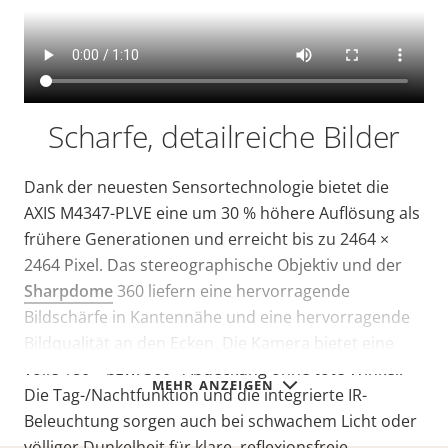
Scharfe, detailreiche Bilder
Dank der neuesten Sensortechnologie bietet die
AXIS M4347-PLVE eine um 30 % höhere Auflösung als
frühere Generationen und erreicht bis zu 2464 ×
2464 Pixel. Das stereographische Objektiv und der
Sharpdome
360 liefern eine hervorragende
Bildschärfe in Kantennähe und eine hervorragende
Bildqualität an den Ecken. Die Kamera bietet eine
volle 180°- bzw. 360°-Abdeckung ohne tote Winkel.
MEHR ANZEIGEN
Die Tag-/Nachtfunktion und die integrierte IR-
Beleuchtung sorgen auch bei schwachem Licht oder
völliger Dunkelheit für klare, reflexionsfreie