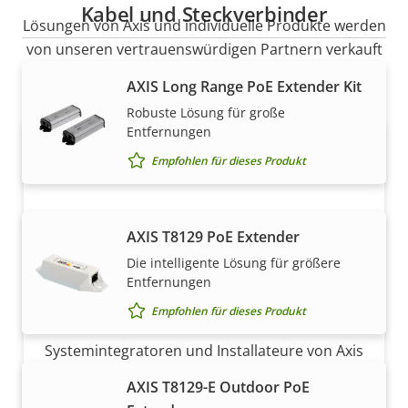
Kabel und Steckverbinder
Lösungen von Axis und individuelle Produkte werden
von unseren vertrauenswürdigen Partnern verkauft
und fachmännisch installiert.
AXIS Long Range PoE Extender Kit
Robuste Lösung für große
Entfernungen
Empfohlen für dieses Produkt
AXIS T8129 PoE Extender
Die intelligente Lösung für größere
Entfernungen
Möchten Sie Axis Produkte kaufen?
Empfohlen für dieses Produkt
Finden Sie Wiederverkäufer,
Systemintegratoren und Installateure von Axis
Produkten und Systemen.
AXIS T8129-E Outdoor PoE