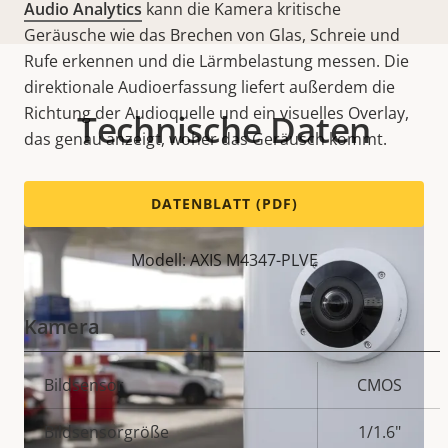
Audio Analytics
kann die Kamera kritische
Geräusche wie das Brechen von Glas, Schreie und
Rufe erkennen und die Lärmbelastung messen. Die
direktionale Audioerfassung liefert außerdem die
Richtung der Audioquelle und ein visuelles Overlay,
Technische Daten
das genau anzeigt, woher das Geräusch kommt.
DATENBLATT (PDF)
Modell: AXIS M4347-PLVE
Kamera
Eigentumsbeschreibung
Bildsensor
Eigentumswert
CMOS
Bildsensorgröße
1/1.6"