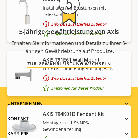
Installation an Brüstungen mit
Teleskopfunktion
Erfordert zusätzliches Zubehör
5-jährige Gewährleistung von Axis
Empfohlen für dieses Produkt
Erhalten Sie Informationen und Details zu Ihrer 5-
jährigen Gewährleistung auf Produkte.
AXIS T91E61 Wall Mount
ZUR GEWÄHRLEISTUNG WECHSELN
Für Axis Dome Hängemontagesets
Erfordert zusätzliches Zubehör
Empfohlen für dieses Produkt
Footer
UNTERNEHMEN
AXIS T94K01D Pendant Kit
menu
KONTAKT
Montage auf 1,5″-NPS-
Gewindehalterung
KARRIERE