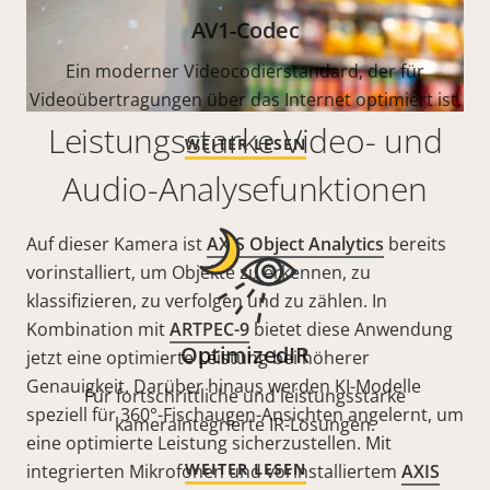
AV1-Codec
Ein moderner Videocodierstandard, der für
Videoübertragungen über das Internet optimiert ist.
Leistungsstarke Video- und
WEITER LESEN
Audio-Analysefunktionen
Auf dieser Kamera ist
AXIS Object Analytics
bereits
vorinstalliert, um Objekte zu erkennen, zu
klassifizieren, zu verfolgen und zu zählen. In
Kombination mit
ARTPEC-9
bietet diese Anwendung
OptimizedIR
jetzt eine optimierte Leistung bei höherer
Genauigkeit. Darüber hinaus werden KI-Modelle
Für fortschrittliche und leistungsstarke
speziell für 360°-Fischaugen-Ansichten angelernt, um
kameraintegrierte IR-Lösungen.
eine optimierte Leistung sicherzustellen. Mit
WEITER LESEN
integrierten Mikrofonen und vorinstalliertem
AXIS