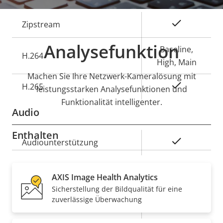
Eigentumsbeschreibung
Eigentumswert
Ja
Zipstream
Analysefunktion
Baseline,
H.264
High, Main
Machen Sie Ihre Netzwerk-Kameralösung mit
Ja
H.265
leistungsstarken Analysefunktionen und
Funktionalität intelligenter.
Audio
Enthalten
Eigentumsbeschreibung
Eigentumswert
Ja
Audiounterstützung
Security
AXIS Image Health Analytics
Sicherstellung der Bildqualität für eine
zuverlässige Überwachung
Eigentumsbeschreibung
Eigentumswert
Ja
Signiertes OS