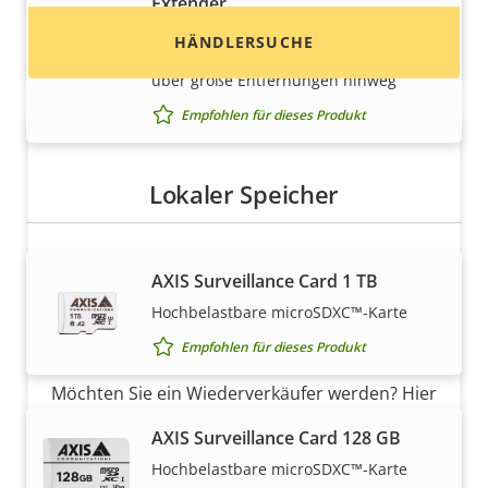
Extender
Robuste und für den Außenbereich
HÄNDLERSUCHE
geeignete Lösung für das Überwachen
über große Entfernungen hinweg
Empfohlen für dieses Produkt
Lokaler Speicher
AXIS Surveillance Card 1 TB
Möchten Sie Axis Produkte
Hochbelastbare microSDXC™-Karte
verkaufen?
Empfohlen für dieses Produkt
Möchten Sie ein Wiederverkäufer werden? Hier
finden Sie Kontaktinformationen für
AXIS Surveillance Card 128 GB
Distributoren von Axis Produkten und
Hochbelastbare microSDXC™-Karte
Systemen.