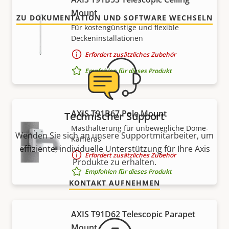
Mount
ZU DOKUMENTATION UND SOFTWARE WECHSELN
Für kostengünstige und flexible
Deckeninstallationen
Erfordert zusätzliches Zubehör
Empfohlen für dieses Produkt
AXIS T91B67 Pole Mount
Technischer Support
Masthalterung für unbewegliche Dome-
Wenden Sie sich an unsere Supportmitarbeiter, um
Kameras
effiziente, individuelle Unterstützung für Ihre Axis
Erfordert zusätzliches Zubehör
Produkte zu erhalten.
Empfohlen für dieses Produkt
KONTAKT AUFNEHMEN
AXIS T91D62 Telescopic Parapet
Mount