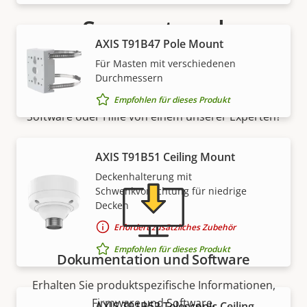
Support und
AXIS T91B47 Pole Mount
Ressourcen
Für Masten mit verschiedenen
Durchmessern
Benötigen Sie Informationen zu Produkten von Axis,
Empfohlen für dieses Produkt
Software oder Hilfe von einem unserer Experten?
AXIS T91B51 Ceiling Mount
Deckenhalterung mit
Schwenkvorrichtung für niedrige
Decken
Erfordert zusätzliches Zubehör
Empfohlen für dieses Produkt
Dokumentation und Software
Erhalten Sie produktspezifische Informationen,
Firmware und Software.
AXIS T91B53 Telescopic Ceiling