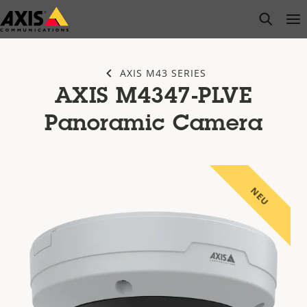
Zum
open s
Op
Clo
Hauptinhalt
springen
AXIS M43 SERIES
AXIS M4347-PLVE
Panoramic Camera
NEU