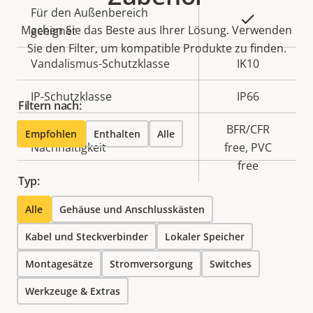
Für den Außenbereich
Ja
Machen Sie das Beste aus Ihrer Lösung. Verwenden
geeignet
Sie den Filter, um kompatible Produkte zu finden.
Vandalismus-Schutzklasse
IK10
IP-Schutzklasse
IP66
Filtern nach:
BFR/CFR
Empfohlen
Enthalten
Alle
Nachhaltigkeit
free, PVC
free
Typ:
Alle
Gehäuse und Anschlusskästen
Kabel und Steckverbinder
Lokaler Speicher
Montagesätze
Stromversorgung
Switches
Werkzeuge & Extras