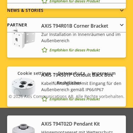
Empfohlen für dieses Produkt
NEWS & STORIES
PARTNER
AXIS T94R01B Corner Bracket
Zur Installation in Innenräumen und im
Außenbereich
Empfohlen für dieses Produkt
Social
menu
Cookie settings
Datenschutz
Impressum
AXIS T94S01P Conduit Back Box
Rechtliches
Kabelführungsdose mit Eingang für den
Außenbereich gemäß IP66/IP67
© 2026
Axis Communications AB. Alle Rechte vorbehalten.
Legal
Empfohlen für dieses Produkt
menu
AXIS T94T02D Pendant Kit
Hängemontageset mit Wetterschutz