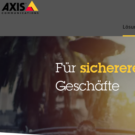
Zum
Hauptinhalt
springen
Lösu
Für
sicherer
Geschäfte