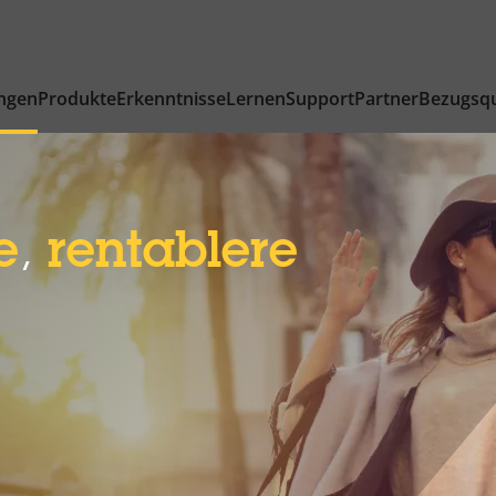
ngen
Produkte
Erkenntnisse
Lernen
Support
Partner
Bezugsqu
e
,
rentablere