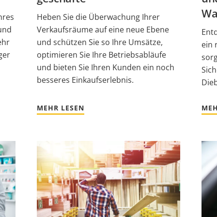
Wa
hres
Heben Sie die Überwachung Ihrer
 und
Verkaufsräume auf eine neue Ebene
Entd
ehr
und schützen Sie so Ihre Umsätze,
ein 
ger
optimieren Sie Ihre Betriebsabläufe
sor
und bieten Sie Ihren Kunden ein noch
Sic
besseres Einkaufserlebnis.
Dieb
MEHR LESEN
MEH