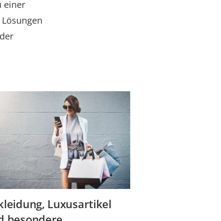
 einer
n Lösungen
 der
kleidung, Luxusartikel
d besondere