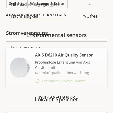
Switches
Werkzeuge & Extras
Nachlackierungsgeeignet
–
AUSLAUFPRODUKTE ANZEIGEN
Nachhaltigkeit
PVC free
Stromversorgung
Environmental sensors
Eigentumsbeschreibung
Leistung (max.)
Eigentumswert
-
AXIS D6210 Air Quality Sensor
Leistung (durchschnittlich)
-
Problemlose Ergänzung von Axis
Geräten mit
DC-Eingangsspannung
-
Raumluftqualitätsüberwachung
Empfohlen für dieses Produkt
MEHR ANZEIGEN
Lokaler Speicher