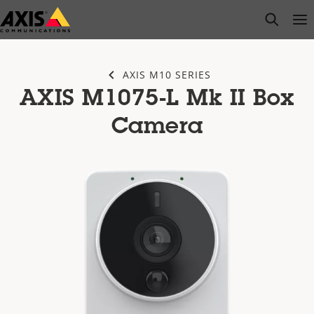
Zum
open s
Op
Clo
Hauptinhalt
springen
AXIS M10 SERIES
AXIS M1075-L Mk II Box
Camera