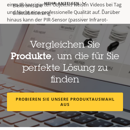
MEHR ANZEIGEN
eines IR-korrigierten Objektivs weisen Videos bei Tag
Elektronische
–
und Nacht eine professionelle Qualität auf. Darüber
Bildstabilisierung
hinaus kann der PIR-Sensor (passiver Infrarot-
Sensor) Bewegungen auch bei völliger Dunkelheit
Objektiv
erkennen. Über einen HDMI-Port lassen sich Live-
Videos auf einem öffentlichen Monitor anzeigen.
Vergleichen Sie
Eigentumsbeschreibung
Brennweite
Eigentumswert
3.16 mm
Produkte
, um die für Sie
Horizontales Sichtfeld
103 °
perfekte Lösung zu
Vertikales Sichtfeld
55 °
finden
Objektivanschluss
M12
PROBIEREN SIE UNSERE PRODUKTAUSWAHL
Wechselobjektiv
–
AUS
Komprimierung