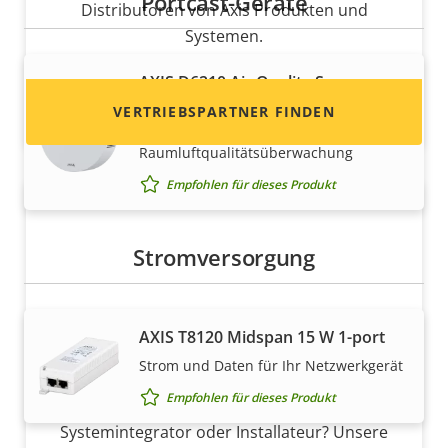
Portcast-Geräte
Distributoren von Axis Produkten und
Systemen.
AXIS D6210 Air Quality Sensor
Problemlose Ergänzung von Axis
VERTRIEBSPARTNER FINDEN
Geräten mit
Raumluftqualitätsüberwachung
Empfohlen für dieses Produkt
Stromversorgung
AXIS T8120 Midspan 15 W 1-port
Partner werden
Strom und Daten für Ihr Netzwerkgerät
Empfohlen für dieses Produkt
Sind Sie Wiederverkäufer, Distributor,
Systemintegrator oder Installateur? Unsere