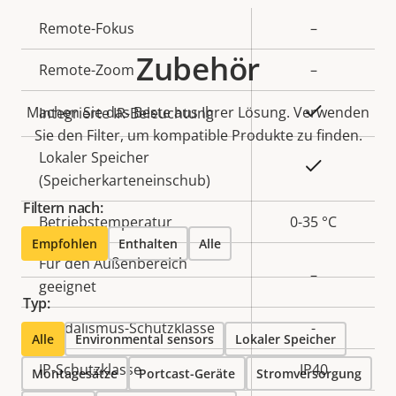
Eigentumsbeschreibung
Remote-Fokus
Eigentumswert
–
Zubehör
Remote-Zoom
–
Ja
Machen Sie das Beste aus Ihrer Lösung. Verwenden
Integrierte IR-Beleuchtung
Sie den Filter, um kompatible Produkte zu finden.
Lokaler Speicher
Ja
(Speicherkarteneinschub)
Filtern nach:
Betriebstemperatur
0-35 °C
Empfohlen
Enthalten
Alle
Für den Außenbereich
–
geeignet
Typ:
Vandalismus-Schutzklasse
-
Alle
Environmental sensors
Lokaler Speicher
IP-Schutzklasse
IP40
Montagesätze
Portcast-Geräte
Stromversorgung