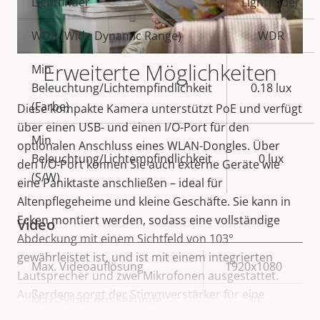
Lightfinder
Lightfinder
WDR (Wide Dynamic Range)
WDR
Erweiterte Möglichkeiten
Min.
Beleuchtung/Lichtempfindlichkeit
0.18 lux
(Farbe)
Diese kompakte Kamera unterstützt PoE und verfügt
über einen USB- und einen I/O-Port für den
Min.
optionalen Anschluss eines WLAN-Dongles. Über
Beleuchtung/Lichtempfindlichkeit
0 lux
den I/O-Port können Sie auch externe Geräte wie
(S/W)
eine Paniktaste anschließen – ideal für
Altenpflegeheime und kleine Geschäfte. Sie kann in
Ecken montiert werden, sodass eine vollständige
Video
Abdeckung mit einem Sichtfeld von 103°
gewährleistet ist, und ist mit einem integrierten
Eigentumsbeschreibung
Max. Videoauflösung
Eigentumswert
1920x1080
Lautsprecher und zwei Mikrofonen ausgestattet.
Außerdem sorgt der Stimmverstärker für eine
Max. Bilder pro Sekunde
30
hervorragende 2-Wege-Audio-Kommunikation. Dank