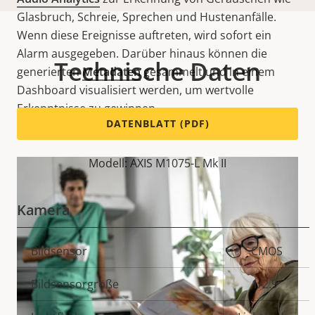
Glasbruch, Schreie, Sprechen und Hustenanfälle.
Wenn diese Ereignisse auftreten, wird sofort ein
Alarm ausgegeben. Darüber hinaus können die
Technische Daten
generierten
Metadaten
gesammelt und in einem
Dashboard visualisiert werden, um wertvolle
Erkenntnisse zu gewinnen.
DATENBLATT (PDF)
Modell: AXIS M1075-L Mk II
Kamera
Eigentumsbeschreibung
Bildsensor
Eigentumswert
CMOS
Bildsensorgröße
1/2.9"