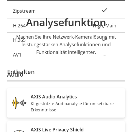
Eigentumsbeschreibung
Eigentumswert
Ja
Zipstream
Analysefunktion
H.264
High, Main
Machen Sie Ihre Netzwerk-Kameralösung mit
Ja
H.265
leistungsstarken Analysefunktionen und
Funktionalität intelligenter.
AV1
–
Enthalten
Audio
Eigentumsbeschreibung
Eigentumswert
Ja
Audiounterstützung
AXIS Audio Analytics
KI-gestützte Audioanalyse für umsetzbare
Netzwerk
Erkenntnisse
Eigentumsbeschreibung
PoE-Klasse
Eigentumswert
3
AXIS Live Privacy Shield