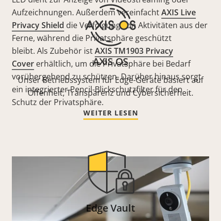
Aufzeichnungen. Außerdem vereinfacht
AXIS Live
Privacy Shield
die Verfolgung von Aktivitäten aus der
Ferne, während die Privatsphäre geschützt
bleibt. Als Zubehör ist
AXIS TM1903 Privacy
AXIS OS
Cover
erhältlich, um die Privatsphäre bei Bedarf
vorübergehend zu schützen. Darüber hinaus sorgt
Unser Betriebssystem für Edge-Geräte basiert auf
ein integrierter Pencil-Blickschutzfilter für den
Offenheit, Transparenz und Cybersicherheit.
Schutz der Privatsphäre.
WEITER LESEN
Edge Vault