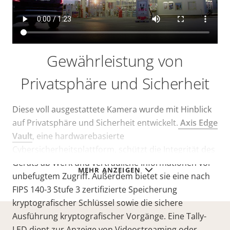
Gewährleistung von
Privatsphäre und Sicherheit
Diese voll ausgestattete Kamera wurde mit Hinblick
auf Privatsphäre und Sicherheit entwickelt.
Axis Edge
Vault
, eine hardwarebasierte
Cybersicherheitsplattform, schützt die Integrität des
Geräts ab Werk und vertrauliche Informationen vor
MEHR ANZEIGEN
unbefugtem Zugriff. Außerdem bietet sie eine nach
FIPS 140-3 Stufe 3 zertifizierte Speicherung
kryptografischer Schlüssel sowie die sichere
Ausführung kryptografischer Vorgänge. Eine Tally-
LED dient zur Anzeige von Videostreaming oder