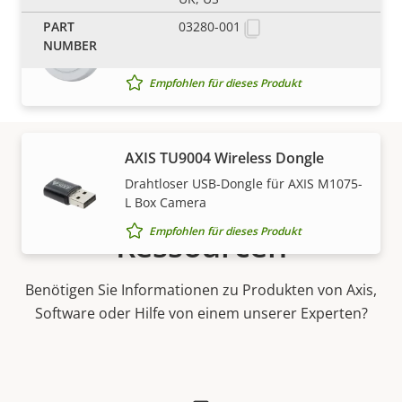
AXIS TM1903 Privacy Cover
03280-001
Schutz der Privatsphäre, wann immer
dies erforderlich ist
Empfohlen für dieses Produkt
AXIS TU9004 Wireless Dongle
Drahtloser USB-Dongle für AXIS M1075-
Support und
L Box Camera
Empfohlen für dieses Produkt
Ressourcen
Benötigen Sie Informationen zu Produkten von Axis,
Software oder Hilfe von einem unserer Experten?