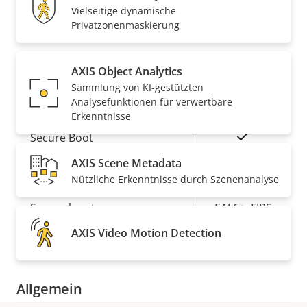
Vielseitige dynamische
Drahtlos
–
Privatzonenmaskierung
Security
AXIS Object Analytics
Sammlung von KI-gestützten
Eigentumsbeschreibung
Eigentumswert
Ja
Signiertes OS
Analysefunktionen für verwertbare
Erkenntnisse
Ja
Secure Boot
AXIS Scene Metadata
Secure
Nützliche Erkenntnisse durch Szenenanalyse
Element (CC
Secure keystore
EAL6+, FIPS
140-3 Level
AXIS Video Motion Detection
3)
Allgemein