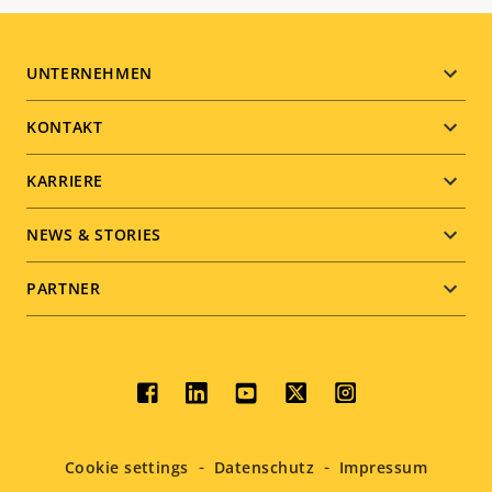
Footer
UNTERNEHMEN
menu
KONTAKT
KARRIERE
NEWS & STORIES
PARTNER
Social
menu
Cookie settings
Datenschutz
Impressum