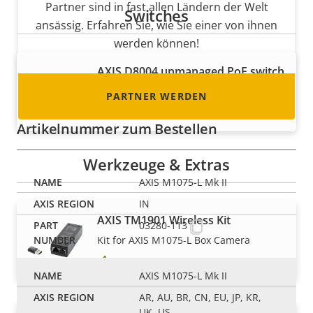
Partner sind in fast allen Ländern der Welt
Switches
ansässig. Erfahren Sie, wie Sie einer von ihnen
werden können!
AXIS ​D8004 unmanaged PoE switch
Ihr perfekter PoE-Switch für Einsteiger
PARTNER WERDEN
Empfohlen für dieses Produkt
Artikelnummer zum Bestellen
Werkzeuge & Extras
AXIS M1075-L Mk II
IN
AXIS TM1901 Wireless Kit
03280-113
Kit for AXIS M1075-L Box Camera
Empfohlen für dieses Produkt
AXIS M1075-L Mk II
AR, AU, BR, CN, EU, JP, KR,
UK, US