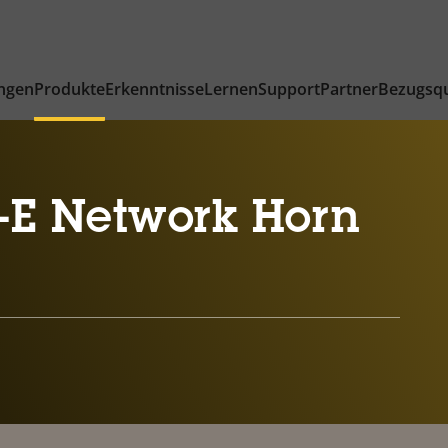
ngen
Produkte
Erkenntnisse
Lernen
Support
Partner
Bezugsqu
-E Network Horn