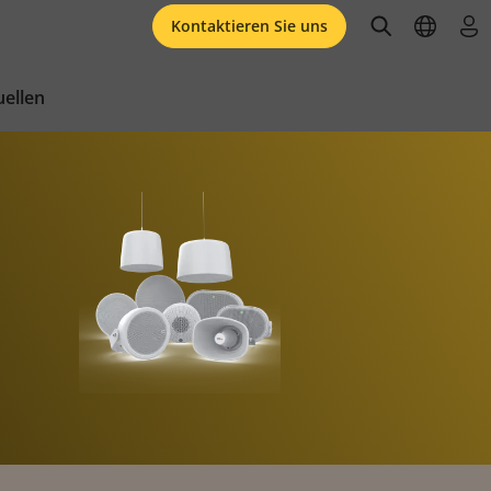
open searc
open l
an
Kontaktieren Sie uns
ellen