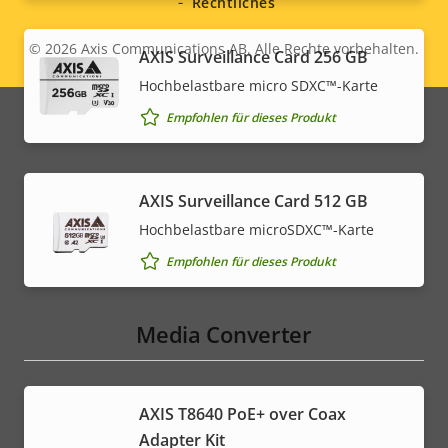
Rechtliches
© 2026
Axis Communications AB. Alle Rechte vorbehalten.
Legal
AXIS Surveillance Card 256 GB
Hochbelastbare micro SDXC™-Karte
menu
Empfohlen für dieses Produkt
AXIS Surveillance Card 512 GB
Hochbelastbare microSDXC™-Karte
Empfohlen für dieses Produkt
Media Converter
AXIS T8640 PoE+ over Coax
Adapter Kit