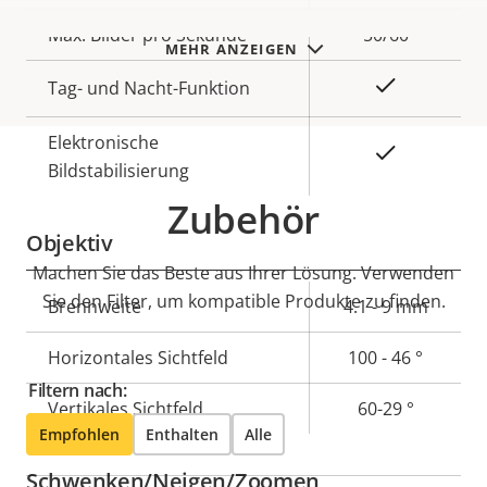
Max. Bilder pro Sekunde
50/60
MEHR ANZEIGEN
Ja
Tag- und Nacht-Funktion
Elektronische
Ja
Bildstabilisierung
Zubehör
Objektiv
Machen Sie das Beste aus Ihrer Lösung. Verwenden
Sie den Filter, um kompatible Produkte zu finden.
Eigentumsbeschreibung
Brennweite
Eigentumswert
4.1 - 9 mm
Horizontales Sichtfeld
100 - 46 °
Filtern nach:
Vertikales Sichtfeld
60-29 °
Empfohlen
Enthalten
Alle
Schwenken/Neigen/Zoomen