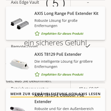
Axis Edge Vault
–
AXIS Long Range PoE Extender Kit
Allgemein
Robuste Lösung für große
Entfernungen
5-Jahres-Gewährleistung für
Eigentumsbeschreibung
Eigentumswert
Ja
Remote-Fokus
Empfohlen für dieses Produkt
ein sicheres Gefühl
Ja
Remote-Zoom
AXIS T8129 PoE Extender
Unsere neue 5-jährige Gewährleistung bietet
Integrierte IR-Beleuchtung
–
jahrelangen störungsfreien Betrieb und Kontrolle
Die intelligente Lösung für größere
Entfernungen
über Ihre Kosten. Es gibt keine Überraschungen im
Lokaler Speicher
Ja
Kleingedruckten – was wir versprechen, ist genau
Empfohlen für dieses Produkt
(Speicherkarteneinschub)
das, was Sie bekommen.
Betriebstemperatur
-40 to 60 °C
MEHR ZUR GEWÄHRLEISTUNG VON AXIS LESEN
AXIS T8129-E Outdoor PoE
Für den Außenbereich
Extender
Ja
geeignet
Robuste und für den Außenbereich