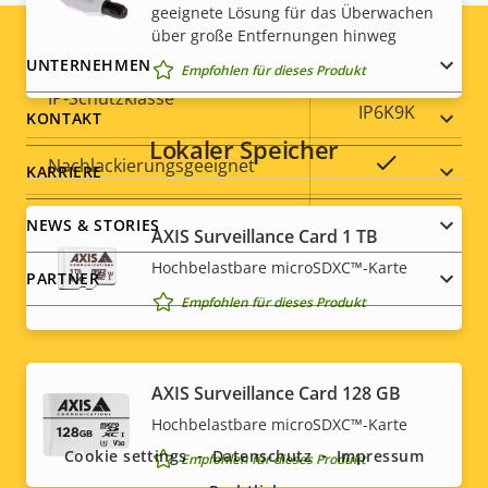
geeignete Lösung für das Überwachen
Vandalismus-Schutzklasse
IK10
über große Entfernungen hinweg
Footer
UNTERNEHMEN
Empfohlen für dieses Produkt
IP66, IP67,
IP-Schutzklasse
menu
IP6K9K
KONTAKT
Lokaler Speicher
Ja
Nachlackierungsgeeignet
KARRIERE
Nachhaltigkeit
PVC free
NEWS & STORIES
AXIS Surveillance Card 1 TB
Hochbelastbare microSDXC™-Karte
PARTNER
Empfohlen für dieses Produkt
Social
AXIS Surveillance Card 128 GB
Hochbelastbare microSDXC™-Karte
menu
Cookie settings
Datenschutz
Impressum
Empfohlen für dieses Produkt