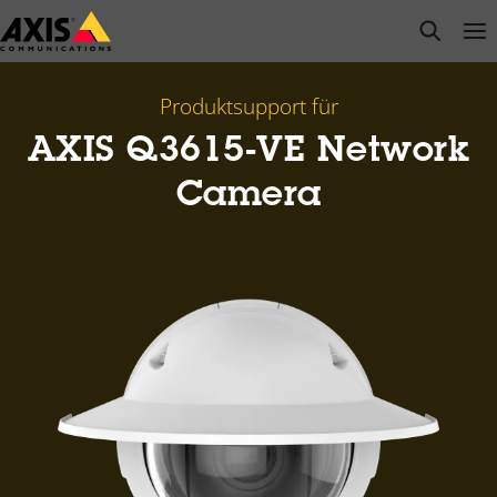
Zum
open s
Op
Clo
Hauptinhalt
springen
Produktsupport für
AXIS Q3615-VE Network
Camera