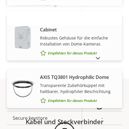
Eigentumsbeschreibung
Audiounterstützung
Eigentumswert
–
Integriertes Mikrofon
–
AXIS T98A17-VE Surveillance
MEHR ANZEIGEN
Cabinet
Netzwerk
Robustes Gehäuse für die einfache
Installation von Dome-Kameras
Eigentumsbeschreibung
PoE-Klasse
Eigentumswert
3
Empfohlen für dieses Produkt
AUSLAUFPRODUKTE ANZEIGEN
Security
AXIS TQ3801 Hydrophilic Dome
Transparente Zubehörkuppel mit
Eigentumsbeschreibung
Eigentumswert
Ja
Signiertes OS
haltbarer, hydrophiler Beschichtung
Gewährleistung
Empfohlen für dieses Produkt
Secure Boot
–
Secure keystore
-
Kabel und Steckverbinder