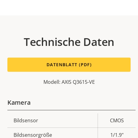
Technische Daten
DATENBLATT (PDF)
Modell: AXIS Q3615-VE
Kamera
Eigentumsbeschreibung
Bildsensor
Eigentumswert
CMOS
Bildsensorgröße
1/1.9"