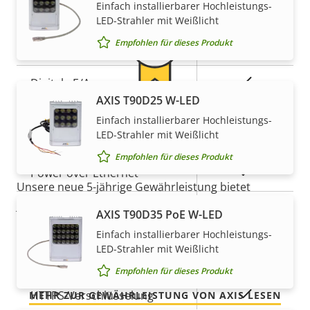
Einfach installierbarer Hochleistungs-
LED-Strahler mit Weißlicht
AXIS Camera Application
Ja
Empfohlen für dieses Produkt
Platform
Ja
Digitale E/A
AXIS T90D25 W-LED
5-Jahres-Gewährleistung für
Einfach installierbarer Hochleistungs-
Netzwerk
LED-Strahler mit Weißlicht
ein sicheres Gefühl
Empfohlen für dieses Produkt
Eigentumsbeschreibung
Eigentumswert
Ja
Power over Ethernet
Unsere neue 5-jährige Gewährleistung bietet
jahrelangen störungsfreien Betrieb und Kontrolle
PoE-Klasse
2
AXIS T90D35 PoE W-LED
über Ihre Kosten. Es gibt keine Überraschungen im
Einfach installierbarer Hochleistungs-
Kleingedruckten – was wir versprechen, ist genau
LED-Strahler mit Weißlicht
Security
das, was Sie bekommen.
Empfohlen für dieses Produkt
Eigentumsbeschreibung
Eigentumswert
Ja
HTTPS-Verschlüsselung
MEHR ZUR GEWÄHRLEISTUNG VON AXIS LESEN