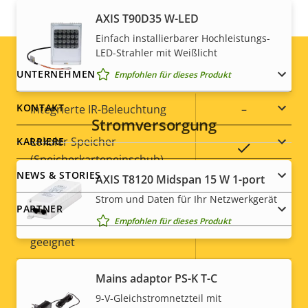
AXIS T90D35 W-LED
Ja
IEEE 802.1X
Einfach installierbarer Hochleistungs-
LED-Strahler mit Weißlicht
Allgemein
Footer
UNTERNEHMEN
Empfohlen für dieses Produkt
menu
KONTAKT
Eigentumsbeschreibung
Integrierte IR-Beleuchtung
Eigentumswert
–
Stromversorgung
Lokaler Speicher
KARRIERE
Ja
(Speicherkarteneinschub)
NEWS & STORIES
AXIS T8120 Midspan 15 W 1-port
Betriebstemperatur
-20 to 50 °C
Strom und Daten für Ihr Netzwerkgerät
PARTNER
Empfohlen für dieses Produkt
Für den Außenbereich
–
geeignet
Vandalismus-Schutzklasse
-
Social
Mains adaptor PS-K T-C
9-V-Gleichstromnetzteil mit
IP-Schutzklasse
-