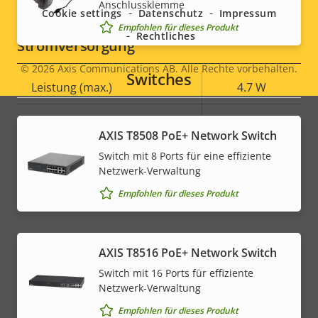
menu
Anschlussklemme
Cookie settings
Datenschutz
Impressum
Empfohlen für dieses Produkt
Rechtliches
Stromversorgung
© 2026
Axis Communications AB. Alle Rechte vorbehalten.
Legal
Switches
Eigentumsbeschreibung
Leistung (max.)
Eigentumswert
4.7 W
menu
Leistung (durchschnittlich)
-
AXIS T8508 PoE+ Network Switch
DC-Eingangsspannung
8-28 V
Switch mit 8 Ports für eine effiziente
Netzwerk-Verwaltung
Empfohlen für dieses Produkt
AXIS T8516 PoE+ Network Switch
Switch mit 16 Ports für effiziente
Netzwerk-Verwaltung
Empfohlen für dieses Produkt