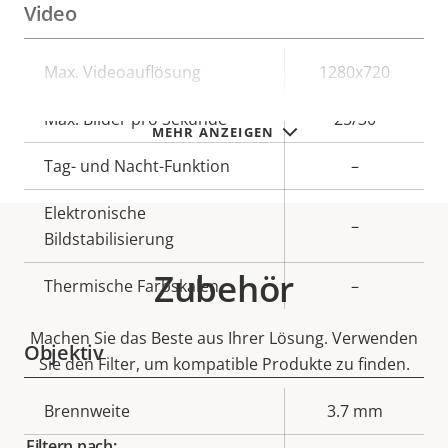
Video
Eigentumsbeschreibung
Max. Videoauflösung
Eigentumswert
1280x720
Max. Bilder pro Sekunde
25/30
MEHR ANZEIGEN
Tag- und Nacht-Funktion
–
Elektronische
–
Bildstabilisierung
Zubehör
Thermische Farbskalen
–
Machen Sie das Beste aus Ihrer Lösung. Verwenden
Objektiv
Sie den Filter, um kompatible Produkte zu finden.
Eigentumsbeschreibung
Brennweite
Eigentumswert
3.7 mm
Filtern nach: