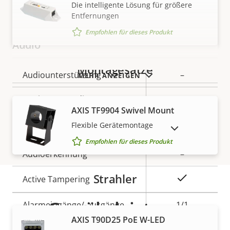
Die intelligente Lösung für größere
H.265
–
Entfernungen
Empfohlen für dieses Produkt
Audio
Montagesätze
Eigentumsbeschreibung
Audiounterstützung
Eigentumswert
–
MEHR ANZEIGEN
Zwei-Wege-Audio
–
AXIS TF9904 Swivel Mount
Systemintegration
Flexible Gerätemontage
AUSLAUFPRODUKTE ANZEIGEN
Empfohlen für dieses Produkt
Eigentumsbeschreibung
Audioerkennung
Eigentumswert
–
Strahler
Ja
Active Tampering
Gewährleistung
Alarmeingänge/-ausgänge
1/1
AXIS T90D25 PoE W-LED
Serielle Anschlüsse
–