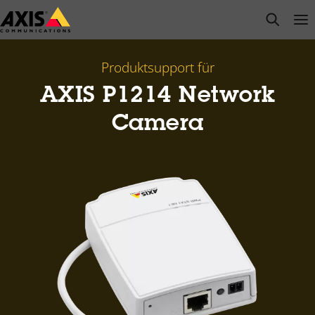
Zum
open s
Op
Clo
Hauptinhalt
springen
Produktsupport für
AXIS P1214 Network
Camera