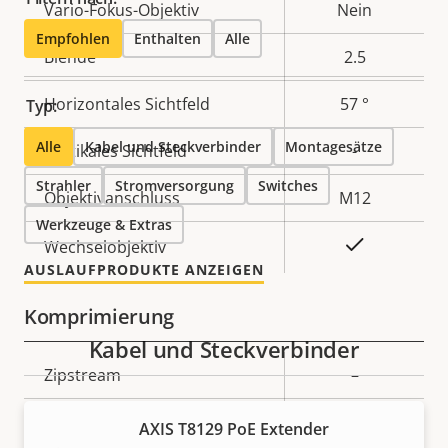
Vario-Fokus-Objektiv
Nein
Empfohlen
Enthalten
Alle
Blende
2.5
Horizontales Sichtfeld
57 °
Typ:
Alle
Kabel und Steckverbinder
Montagesätze
Vertikales Sichtfeld
-
Strahler
Stromversorgung
Switches
Objektivanschluss
M12
Werkzeuge & Extras
Ja
Wechselobjektiv
AUSLAUFPRODUKTE ANZEIGEN
Komprimierung
Kabel und Steckverbinder
Eigentumsbeschreibung
Zipstream
Eigentumswert
–
H.264
Baseline
AXIS T8129 PoE Extender