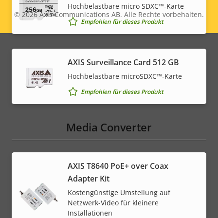
Hochbelastbare micro SDXC™-Karte
© 2026
Axis Communications AB. Alle Rechte vorbehalten.
Legal
Empfohlen für dieses Produkt
menu
AXIS Surveillance Card 512 GB
Hochbelastbare microSDXC™-Karte
Empfohlen für dieses Produkt
Media Converter
AXIS T8640 PoE+ over Coax
Adapter Kit
Kostengünstige Umstellung auf
Netzwerk-Video für kleinere
Installationen