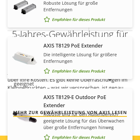
Robuste Lösung für große
Ja
Remote-Zoom
Entfernungen
Empfohlen für dieses Produkt
Ja
Integrierte IR-Beleuchtung
5-Jahres-Gewährleistung für
Lokaler Speicher
Ja
ein sicheres Gefühl
AXIS T8129 PoE Extender
(Speicherkarteneinschub)
Die intelligente Lösung für größere
Betriebstemperatur
-40 to 60 °C
Entfernungen
Unsere neue 5-jährige Gewährleistung bietet
jahrelangen störungsfreien Betrieb und Kontrolle
Empfohlen für dieses Produkt
Für den Außenbereich
Ja
über Ihre Kosten. Es gibt keine Überraschungen im
geeignet
Kleingedruckten – was wir versprechen, ist genau
das, was Sie bekommen.
AXIS T8129-E Outdoor PoE
Vandalismus-Schutzklasse
IK10
Extender
MEHR ZUR GEWÄHRLEISTUNG VON AXIS LESEN
IP-Schutzklasse
IP66, IP67
Robuste und für den Außenbereich
geeignete Lösung für das Überwachen
über große Entfernungen hinweg
Ja
Nachlackierungsgeeignet
Empfohlen für dieses Produkt