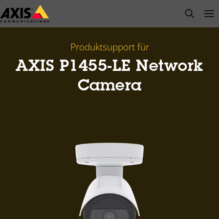
Zum
open s
Op
Clo
Hauptinhalt
springen
Produktsupport für
AXIS P1455-LE Network
Camera