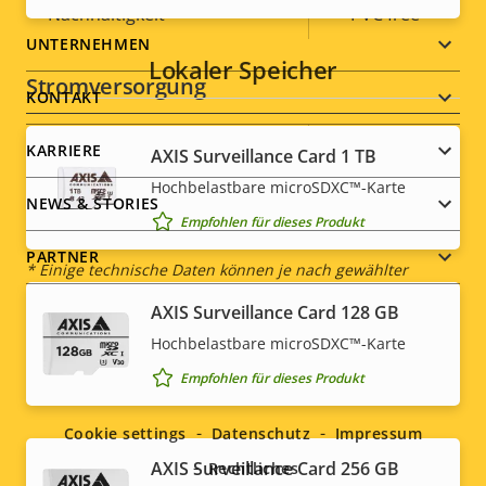
Nachhaltigkeit
PVC free
Footer
UNTERNEHMEN
Lokaler Speicher
Stromversorgung
menu
KONTAKT
Eigentumsbeschreibung
Leistung (max.)
Eigentumswert
-
KARRIERE
AXIS Surveillance Card 1 TB
Hochbelastbare microSDXC™-Karte
Leistung (durchschnittlich)
-
NEWS & STORIES
Empfohlen für dieses Produkt
PARTNER
* Einige technische Daten können je nach gewählter
Hardwareoption variieren.
AXIS Surveillance Card 128 GB
Hochbelastbare microSDXC™-Karte
Social
Empfohlen für dieses Produkt
menu
Cookie settings
Datenschutz
Impressum
AXIS Surveillance Card 256 GB
Rechtliches