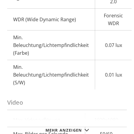
2.0
Forensic
WDR (Wide Dynamic Range)
WDR
Min.
Beleuchtung/Lichtempfindlichkeit
0.07 lux
(Farbe)
Min.
Beleuchtung/Lichtempfindlichkeit
0.01 lux
(S/W)
Video
Eigentumsbeschreibung
Max. Videoauflösung
Eigentumswert
1920x1080
MEHR ANZEIGEN