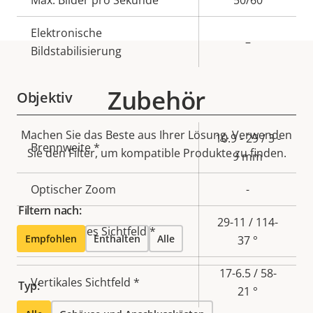
Max. Bilder pro Sekunde
50/60
Elektronische
–
Bildstabilisierung
Zubehör
Objektiv
Machen Sie das Beste aus Ihrer Lösung. Verwenden
Eigentumsbeschreibung
Eigentumswert
10.9 - 29 / 3 -
Brennweite *
Sie den Filter, um kompatible Produkte zu finden.
9 mm
Optischer Zoom
-
Filtern nach:
29-11 / 114-
Horizontales Sichtfeld *
Empfohlen
Enthalten
Alle
37 °
17-6.5 / 58-
Vertikales Sichtfeld *
Typ:
21 °