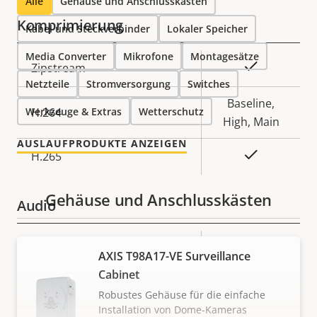
Alle
Gehäuse und Anschlusskästen
Komprimierung
Kabel und Steckverbinder
Lokaler Speicher
Media Converter
Mikrofone
Montagesätze
Eigentumsbeschreibung
Eigentumswert
Ja
Zipstream
Netzteile
Stromversorgung
Switches
Baseline,
Werkzeuge & Extras
H.264
Wetterschutz
High, Main
AUSLAUFPRODUKTE ANZEIGEN
Ja
H.265
Gehäuse und Anschlusskästen
Audio
Eigentumsbeschreibung
Audiounterstützung
Eigentumswert
Yes
AXIS T98A17-VE Surveillance
Cabinet
Netzwerk
Robustes Gehäuse für die einfache
Installation von Dome-Kameras