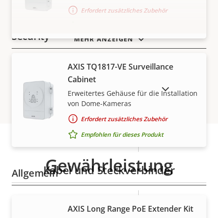
Eigentumsbeschreibung
PoE-Klasse
Eigentumswert
3
Erfordert zusätzliches Zubehör
Empfohlen für dieses Produkt
Security
MEHR ANZEIGEN
Eigentumsbeschreibung
Eigentumswert
Ja
Signiertes OS
AXIS TQ1817-VE Surveillance
Cabinet
AUSLAUFPRODUKTE ANZEIGEN
Ja
Secure Boot
Erweitertes Gehäuse für die Installation
von Dome-Kameras
Secure
Erfordert zusätzliches Zubehör
Secure keystore
Element (CC
Empfohlen für dieses Produkt
EAL6+)
Gewährleistung
Kabel und Steckverbinder
Allgemein
Eigentumsbeschreibung
Eigentumswert
Ja
Remote-Fokus
AXIS Long Range PoE Extender Kit