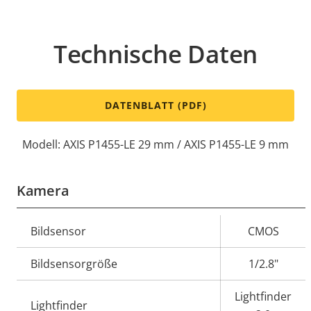
Technische Daten
DATENBLATT (PDF)
Modell: AXIS P1455-LE 29 mm / AXIS P1455-LE 9 mm
Kamera
Eigentumsbeschreibung
Bildsensor
Eigentumswert
CMOS
Bildsensorgröße
1/2.8"
Lightfinder
Lightfinder