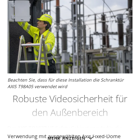
Beachten Sie, dass für diese Installation die Schranktür
AXIS T98A05 verwendet wird
Robuste Videosicherheit für
den Außenbereich
Der AXIS TQ1827-VE Safety Cabinet wurde für die
Verwendung mit ausgewählten Axis Fixed-Dome
MEHR ANZEIGEN