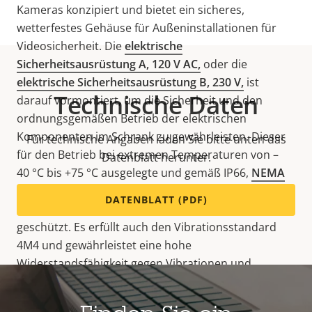
Kameras konzipiert und bietet ein sicheres,
wetterfestes Gehäuse für Außeninstallationen für
Videosicherheit. Die
elektrische
Sicherheitsausrüstung A, 120 V AC,
oder die
elektrische Sicherheitsausrüstung B, 230 V,
ist
Technische Daten
darauf vormontiert, um die Sicherheit und den
ordnungsgemäßen Betrieb der elektrischen
Komponenten im Schrank zu gewährleisten. Dieser
Für technische Angaben laden Sie bitte unten das
für den Betrieb bei extremen Temperaturen von –
Datenblatt herunter.
40 °C bis +75 °C ausgelegte und gemäß IP66,
NEMA
4X
und IK10 zertifizierte Schrank ist vor rauen
DATENBLATT (PDF)
Umgebungsbedingungen und Vandalismus
geschützt. Es erfüllt auch den Vibrationsstandard
4M4 und gewährleistet eine hohe
Widerstandsfähigkeit gegen Vibrationen und
mechanische Beanspruchung.