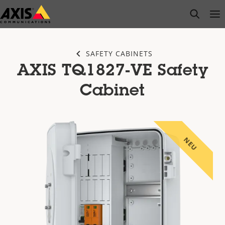
Zum
open s
Op
Clo
Hauptinhalt
springen
SAFETY CABINETS
AXIS TQ1827-VE Safety
Cabinet
NEU