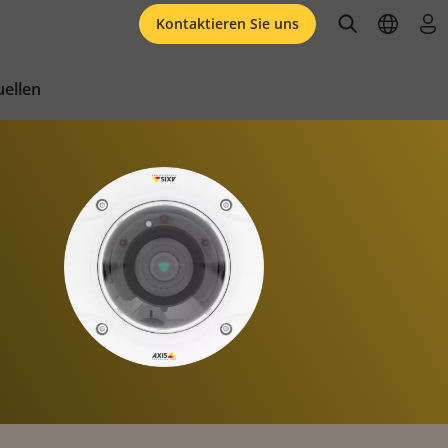
open searc
open l
an
Kontaktieren Sie uns
ellen