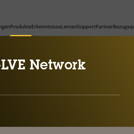
ngen
Produkte
Erkenntnisse
Lernen
Support
Partner
Bezugsqu
-LVE Network