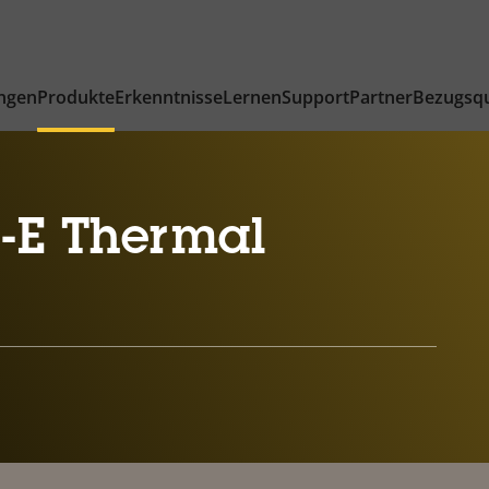
ngen
Produkte
Erkenntnisse
Lernen
Support
Partner
Bezugsqu
-E Thermal