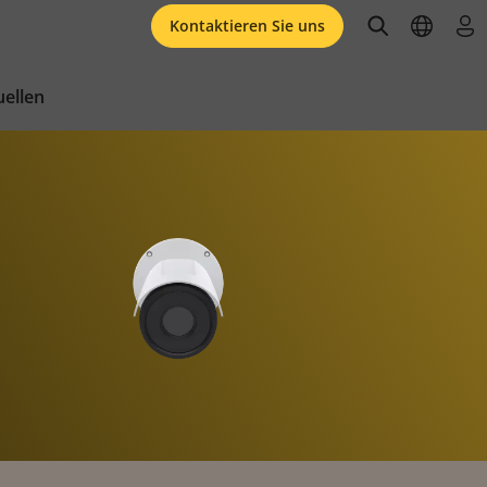
open searc
open l
an
Kontaktieren Sie uns
ellen