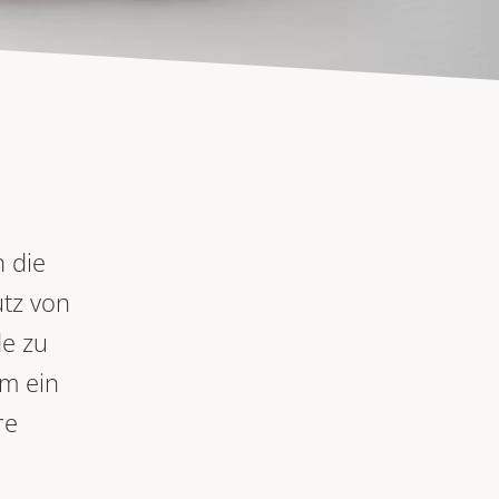
 die
utz von
de zu
um ein
re