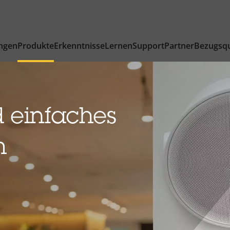
ngen
Produkte
Erkenntnisse
Lernen
Support
Partner
Bezugsqu
 einfaches
m