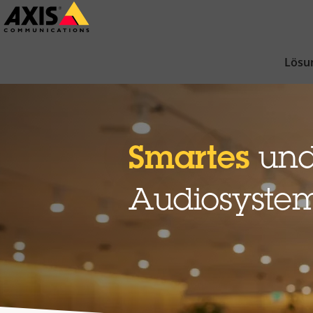
Zum
Hauptinhalt
springen
Lösu
Smartes
und
Audiosyste