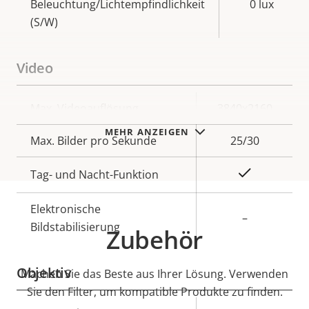
Beleuchtung/Lichtempfindlichkeit
0 lux
(S/W)
Video
Eigentumsbeschreibung
Max. Videoauflösung
Eigentumswert
3840x2160
MEHR ANZEIGEN
Max. Bilder pro Sekunde
25/30
Ja
Tag- und Nacht-Funktion
Elektronische
–
Bildstabilisierung
Zubehör
Objektiv
Machen Sie das Beste aus Ihrer Lösung. Verwenden
Sie den Filter, um kompatible Produkte zu finden.