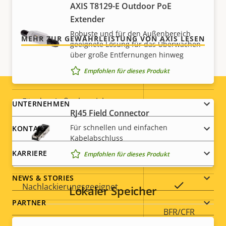
AXIS T8129-E Outdoor PoE
das, was Sie bekommen.
Ja
Integrierte IR-Beleuchtung
Extender
Robuste und für den Außenbereich
MEHR ZUR GEWÄHRLEISTUNG VON AXIS LESEN
Lokaler Speicher
geeignete Lösung für das Überwachen
Ja
(Speicherkarteneinschub)
über große Entfernungen hinweg
Empfohlen für dieses Produkt
Betriebstemperatur
-40 to 50 °C
Für den Außenbereich
Footer
UNTERNEHMEN
Ja
RJ45 Field Connector
geeignet
menu
Für schnellen und einfachen
KONTAKT
Vandalismus-Schutzklasse
IK10
Kabelabschluss
KARRIERE
Empfohlen für dieses Produkt
IP-Schutzklasse
IP66
NEWS & STORIES
Ja
Nachlackierungsgeeignet
Lokaler Speicher
PARTNER
BFR/CFR
Nachhaltigkeit
free, PVC