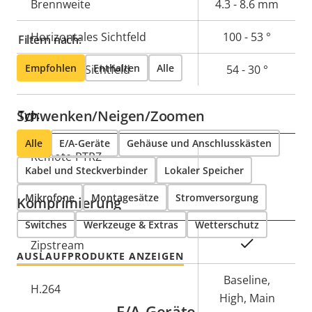
Eigentumsbeschreibung
Brennweite
Eigentumswert
4.3 - 8.6 mm
Horizontales Sichtfeld
100 - 53 °
Filtern nach:
Empfohlen
Enthalten
Alle
Vertikales Sichtfeld
54 - 30 °
Schwenken/Neigen/Zoomen
Typ:
Alle
E/A-Geräte
Gehäuse und Anschlusskästen
Eigentumsbeschreibung
Remote-PTRZ
Eigentumswert
–
Kabel und Steckverbinder
Lokaler Speicher
Mikrofone
Montagesätze
Stromversorgung
Komprimierung
Switches
Werkzeuge & Extras
Wetterschutz
Eigentumsbeschreibung
Eigentumswert
Ja
Zipstream
AUSLAUFPRODUKTE ANZEIGEN
Baseline,
H.264
High, Main
E/A-Geräte