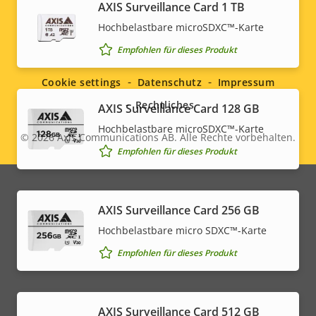
AXIS Surveillance Card 1 TB
free
Hochbelastbare microSDXC™-Karte
Social
Empfohlen für dieses Produkt
menu
Cookie settings
Datenschutz
Impressum
Rechtliches
AXIS Surveillance Card 128 GB
Hochbelastbare microSDXC™-Karte
© 2026
Axis Communications AB. Alle Rechte vorbehalten.
Legal
Empfohlen für dieses Produkt
menu
AXIS Surveillance Card 256 GB
Hochbelastbare micro SDXC™-Karte
Empfohlen für dieses Produkt
AXIS Surveillance Card 512 GB