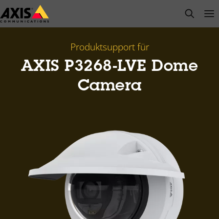
Zum
open s
Op
Clo
Hauptinhalt
springen
Produktsupport für
AXIS P3268-LVE Dome
Camera