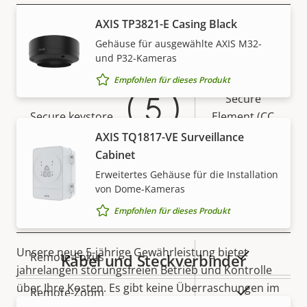
AXIS TP3821-E Casing Black
Eigentumsbeschreibung
Eigentumswert
Ja
Signiertes OS
Gewährleistung
Gehäuse für ausgewählte AXIS M32-
und P32-Kameras
Ja
Secure Boot
Empfohlen für dieses Produkt
Secure
Secure keystore
Element (CC
EAL6+)
AXIS TQ1817-VE Surveillance
Cabinet
Ja
Axis Edge Vault
Erweitertes Gehäuse für die Installation
5-Jahres-Gewährleistung für
von Dome-Kameras
ein sicheres Gefühl
Empfohlen für dieses Produkt
Allgemein
Unsere neue 5-jährige Gewährleistung bietet
Eigentumsbeschreibung
Eigentumswert
Ja
Remote-Fokus
Kabel und Steckverbinder
jahrelangen störungsfreien Betrieb und Kontrolle
über Ihre Kosten. Es gibt keine Überraschungen im
Ja
Remote-Zoom
Kleingedruckten – was wir versprechen, ist genau