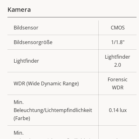
Kamera
Eigentumsbeschreibung
Bildsensor
Eigentumswert
CMOS
Bildsensorgröße
1/1.8"
Lightfinder
Lightfinder
2.0
Forensic
WDR (Wide Dynamic Range)
WDR
Min.
Beleuchtung/Lichtempfindlichkeit
0.14 lux
(Farbe)
Min.