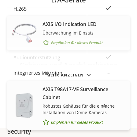
Ja
H.265
AV1
AXIS I/O Indication LED
–
Überwachung im Einsatz
Audio
Empfohlen für dieses Produkt
Eigentumsbeschreibung
Eigentumswert
Ja
Audiounterstützung
Gehäuse und Anschlusskästen
Integriertes Mikrofon
–
MEHR ANZEIGEN
AXIS T98A17-VE Surveillance
Netzwerk
Cabinet
Robustes Gehäuse für die einfache
AUSLAUFPRODUKTE ANZEIGEN
Eigentumsbeschreibung
PoE-Klasse
Eigentumswert
3
Installation von Dome-Kameras
Empfohlen für dieses Produkt
Security