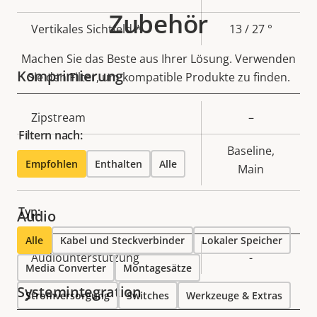
Zubehör
Vertikales Sichtfeld *
13 / 27 °
Machen Sie das Beste aus Ihrer Lösung. Verwenden
Komprimierung
Sie den Filter, um kompatible Produkte zu finden.
Eigentumsbeschreibung
Zipstream
Eigentumswert
–
Filtern nach:
Baseline,
H.264
Empfohlen
Enthalten
Alle
Main
Typ:
Audio
Alle
Kabel und Steckverbinder
Lokaler Speicher
Eigentumsbeschreibung
Audiounterstützung
Eigentumswert
-
Media Converter
Montagesätze
Systemintegration
Stromversorgung
Switches
Werkzeuge & Extras