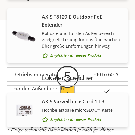
Eigentumsbeschreibung
Signiertes OS
Eigentumswert
–
AXIS T8129-E Outdoor PoE
Extender
Robuste und für den Außenbereich
Allgemein
geeignete Lösung für das Überwachen
Gewährleistung
über große Entfernungen hinweg
Eigentumsbeschreibung
Lokaler Speicher
Eigentumswert
Ja
Empfohlen für dieses Produkt
(Speicherkarteneinschub)
Betriebstemperatur
-40 to 60 °C
Lokaler Speicher
Für den Außenbereich
Ja
geeignet
AXIS Surveillance Card 1 TB
5-Jahres-Gewährleistung für
IP-Schutzklasse
Hochbelastbare microSDXC™-Karte
IP66
Empfohlen für dieses Produkt
ein sicheres Gefühl
* Einige technische Daten können je nach gewählter