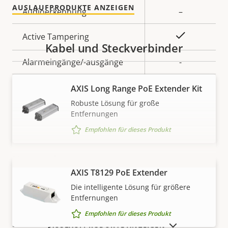
AUSLAUFPRODUKTE ANZEIGEN
Eigentumsbeschreibung
Audioerkennung
Eigentumswert
–
Ja
Active Tampering
Kabel und Steckverbinder
Alarmeingänge/-ausgänge
-
Ja
Serielle Anschlüsse
AXIS Long Range PoE Extender Kit
Robuste Lösung für große
Videobasierte
Entfernungen
Ja
Bewegungserkennung
Empfohlen für dieses Produkt
Netzwerk
AXIS T8129 PoE Extender
MEHR ANZEIGEN
Die intelligente Lösung für größere
Eigentumsbeschreibung
PoE-Klasse
Eigentumswert
3
Entfernungen
Empfohlen für dieses Produkt
Security
AUSLAUFPRODUKTE ANZEIGEN