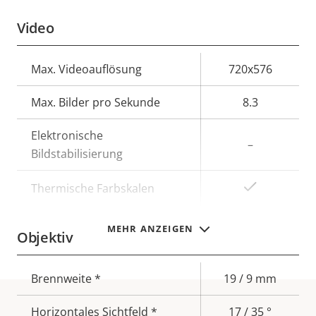
Video
Eigentumsbeschreibung
Max. Videoauflösung
Eigentumswert
720x576
Max. Bilder pro Sekunde
8.3
Elektronische
–
Bildstabilisierung
Ja
Thermische Farbskalen
MEHR ANZEIGEN
Objektiv
Eigentumsbeschreibung
Brennweite *
Eigentumswert
19 / 9 mm
Horizontales Sichtfeld *
17 / 35 °