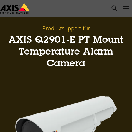
Zum
open s
Op
Clo
Hauptinhalt
springen
Produktsupport für
AXIS Q2901-E PT Mount
Temperature Alarm
Camera