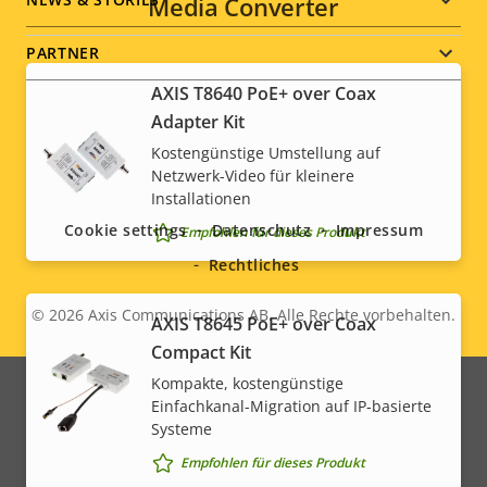
Media Converter
PARTNER
AXIS T8640 PoE+ over Coax
Adapter Kit
Kostengünstige Umstellung auf
Social
Netzwerk-Video für kleinere
Installationen
menu
Cookie settings
Datenschutz
Impressum
Empfohlen für dieses Produkt
Rechtliches
© 2026
Axis Communications AB. Alle Rechte vorbehalten.
Legal
AXIS T8645 PoE+ over Coax
Compact Kit
menu
Kompakte, kostengünstige
Einfachkanal-Migration auf IP-basierte
Systeme
Empfohlen für dieses Produkt