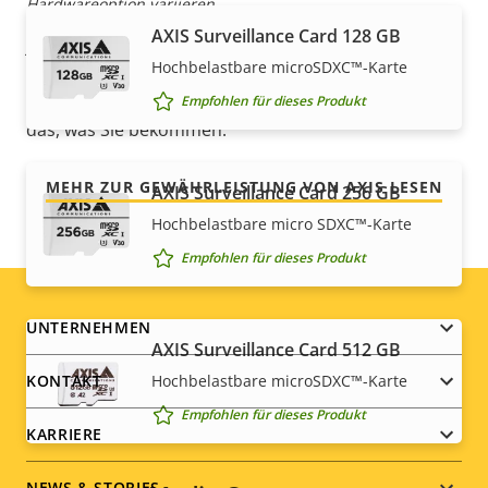
Hardwareoption variieren.
Unsere neue 5-jährige Gewährleistung bietet
AXIS Surveillance Card 128 GB
jahrelangen störungsfreien Betrieb und Kontrolle
Hochbelastbare microSDXC™-Karte
über Ihre Kosten. Es gibt keine Überraschungen im
Kleingedruckten – was wir versprechen, ist genau
Empfohlen für dieses Produkt
das, was Sie bekommen.
MEHR ZUR GEWÄHRLEISTUNG VON AXIS LESEN
AXIS Surveillance Card 256 GB
Hochbelastbare micro SDXC™-Karte
Empfohlen für dieses Produkt
Footer
UNTERNEHMEN
AXIS Surveillance Card 512 GB
menu
Hochbelastbare microSDXC™-Karte
KONTAKT
Empfohlen für dieses Produkt
KARRIERE
NEWS & STORIES