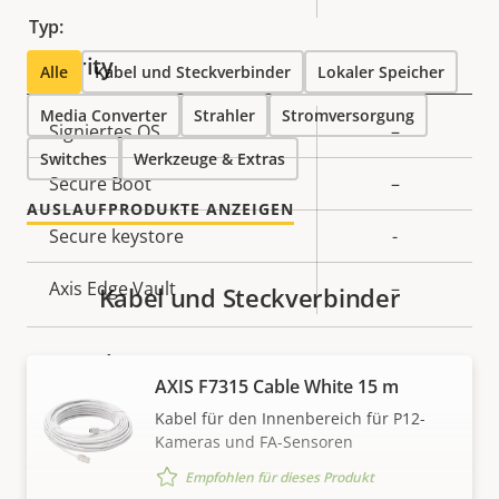
Typ:
Security
Alle
Kabel und Steckverbinder
Lokaler Speicher
Media Converter
Strahler
Stromversorgung
Eigentumsbeschreibung
Signiertes OS
Eigentumswert
–
Switches
Werkzeuge & Extras
Secure Boot
–
AUSLAUFPRODUKTE ANZEIGEN
Secure keystore
-
Axis Edge Vault
–
Kabel und Steckverbinder
General
AXIS F7315 Cable White 15 m
Kabel für den Innenbereich für P12-
Eigentumsbeschreibung
Anzahl
Eigentumswert
1
Kameras und FA-Sensoren
Speicherkarteneinschübe
Empfohlen für dieses Produkt