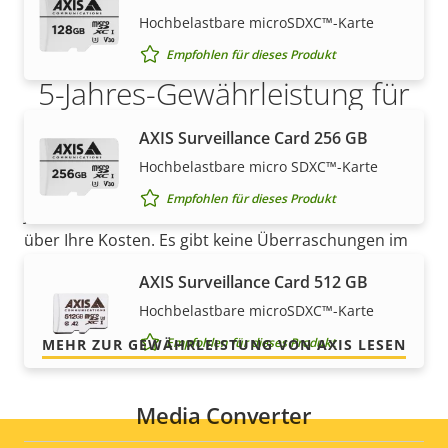
Hochbelastbare microSDXC™-Karte
Empfohlen für dieses Produkt
5-Jahres-Gewährleistung für
ein sicheres Gefühl
AXIS Surveillance Card 256 GB
Hochbelastbare micro SDXC™-Karte
Unsere neue 5-jährige Gewährleistung bietet
Empfohlen für dieses Produkt
jahrelangen störungsfreien Betrieb und Kontrolle
über Ihre Kosten. Es gibt keine Überraschungen im
Kleingedruckten – was wir versprechen, ist genau
AXIS Surveillance Card 512 GB
das, was Sie bekommen.
Hochbelastbare microSDXC™-Karte
Empfohlen für dieses Produkt
MEHR ZUR GEWÄHRLEISTUNG VON AXIS LESEN
Media Converter