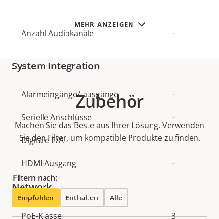
Eigentumsbeschreibung
Audiounterstützung
Eigentumswert
–
MEHR ANZEIGEN
Anzahl Audiokanäle
-
System Integration
Eigentumsbeschreibung
Alarmeingänge/-ausgänge
Eigentumswert
-
Zubehör
Serielle Anschlüsse
–
Machen Sie das Beste aus Ihrer Lösung. Verwenden
Sie den Filter, um kompatible Produkte zu finden.
Digitale E/A
–
HDMI-Ausgang
–
Filtern nach:
Network
Empfohlen
Enthalten
Alle
Eigentumsbeschreibung
PoE-Klasse
Eigentumswert
3