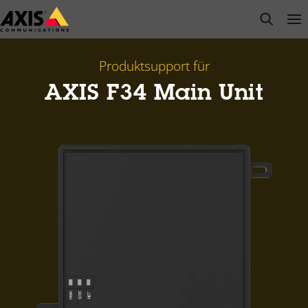
Zum
open s
Op
Clo
Hauptinhalt
springen
Produktsupport für
AXIS F34 Main Unit