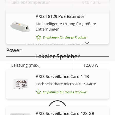
Betriebstemperatur
0 to 40 °C
IP-Schutzklasse
-
AXIS T8129 PoE Extender
MEHR ANZEIGEN
Die intelligente Lösung für größere
Integrierter
Entfernungen
–
Beschleunigungsmesser
Empfohlen für dieses Produkt
AUSLAUFPRODUKTE ANZEIGEN
Power
Lokaler Speicher
Eigentumsbeschreibung
Leistung (max.)
Eigentumswert
12.60 W
AXIS Surveillance Card 1 TB
Leistung (durchschnittlich)
-
Gewährleistung
Hochbelastbare microSDXC™-Karte
DC-Eingangsspannung
8-28 V
Empfohlen für dieses Produkt
AXIS Surveillance Card 128 GB