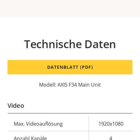
Technische Daten
DATENBLATT (PDF)
Modell: AXIS F34 Main Unit
Video
Eigentumsbeschreibung
Max. Videoauflösung
Eigentumswert
1920x1080
Anzahl Kanäle
4