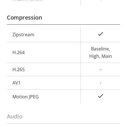
Compression
Eigentumsbeschreibung
Eigentumswert
Ja
Zipstream
Baseline,
H.264
High, Main
H.265
–
AV1
-
Ja
Motion JPEG
Audio