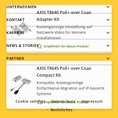
Footer
UNTERNEHMEN
AXIS T8640 PoE+ over Coax
menu
Adapter Kit
KONTAKT
Kostengünstige Umstellung auf
Netzwerk-Video für kleinere
KARRIERE
Installationen
NEWS & STORIES
Empfohlen für dieses Produkt
PARTNER
AXIS T8645 PoE+ over Coax
Compact Kit
Kompakte, kostengünstige
Social
Einfachkanal-Migration auf IP-basierte
Systeme
menu
Cookie settings
Datenschutz
Impressum
Empfohlen für dieses Produkt
Rechtliches