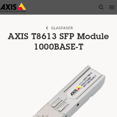
Zum
open s
Op
Clo
Hauptinhalt
springen
GLASFASER
AXIS T8613 SFP Module
1000BASE-T