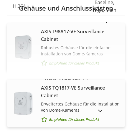
Baseline,
H.264
Gehäuse und Anschlusskästen
High, Main
Ja
H.265
AXIS T98A17-VE Surveillance
AV1
Cabinet
–
Robustes Gehäuse für die einfache
Audio
Installation von Dome-Kameras
Empfohlen für dieses Produkt
Eigentumsbeschreibung
Eigentumswert
Ja
Audiounterstützung
MEHR ANZEIGEN
Integriertes Mikrofon
–
AXIS TQ1817-VE Surveillance
Cabinet
Erweitertes Gehäuse für die Installation
Netzwerk
von Dome-Kameras
AUSLAUFPRODUKTE ANZEIGEN
Empfohlen für dieses Produkt
Eigentumsbeschreibung
PoE-Klasse
Eigentumswert
4