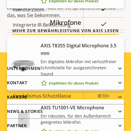
über Ihre Kosten. Es gibt keine Überraschungen im
Empfohlen für dieses Produkt
Kleingedruckten – was wir versprechen, ist genau
Ja
Remote-Zoom
das, was Sie bekommen.
Mikrofone
Ja
Integrierte IR-Beleuchtung
MEHR ZUR GEWÄHRLEISTUNG VON AXIS LESEN
Lokaler Speicher
Ja
AXIS T8355 Digital Microphone 3.5
(Speicherkarteneinschub)
mm
Betriebstemperatur
-50 to 55 °C
Ein digitales Mikrofon mit verlustfreier
Footer
Schnittstelle für ausgezeichneten
UNTERNEHMEN
Sound
Für den Außenbereich
Ja
menu
geeignet
KONTAKT
Empfohlen für dieses Produkt
Vandalismus-Schutzklasse
IK10+
KARRIERE
AXIS TU1001-VE Microphone
IP-Schutzklasse
IP66, IP6K9K
NEWS & STORIES
Ein robustes, für den Außenbereich
geeignetes Mikrofon
Ja
Nachlackierungsgeeignet
PARTNER