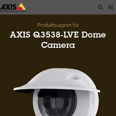
Zum
open s
Op
Clo
Hauptinhalt
springen
Produktsupport für
AXIS Q3538-LVE Dome
Camera