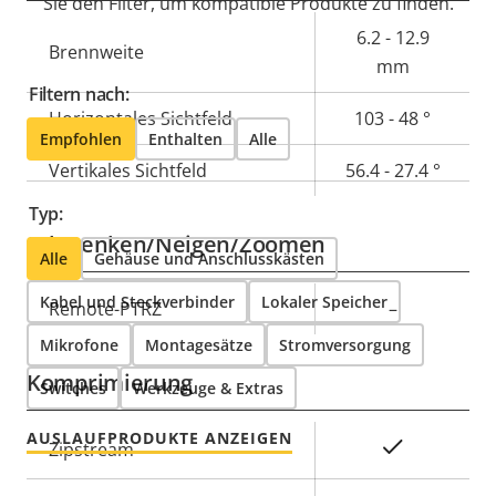
Sie den Filter, um kompatible Produkte zu finden.
Eigentumsbeschreibung
Eigentumswert
6.2 - 12.9
Brennweite
mm
Filtern nach:
Horizontales Sichtfeld
103 - 48 °
Empfohlen
Enthalten
Alle
Vertikales Sichtfeld
56.4 - 27.4 °
Typ:
Schwenken/Neigen/Zoomen
Alle
Gehäuse und Anschlusskästen
Kabel und Steckverbinder
Lokaler Speicher
Eigentumsbeschreibung
Remote-PTRZ
Eigentumswert
–
Mikrofone
Montagesätze
Stromversorgung
Komprimierung
Switches
Werkzeuge & Extras
AUSLAUFPRODUKTE ANZEIGEN
Eigentumsbeschreibung
Eigentumswert
Ja
Zipstream