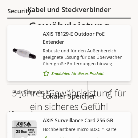
Kabel und Steckverbinder
Security
Gewährleistung
Eigentumsbeschreibung
Eigentumswert
Ja
Signiertes OS
AXIS T8129-E Outdoor PoE
Extender
Ja
Secure Boot
Robuste und für den Außenbereich
geeignete Lösung für das Überwachen
Secure
über große Entfernungen hinweg
Secure keystore
Element (CC
Empfohlen für dieses Produkt
EAL6+)
5-Jahres-Gewährleistung für
Ja
Axis Edge Vault
Lokaler Speicher
ein sicheres Gefühl
Allgemein
AXIS Surveillance Card 256 GB
Unsere neue 5-jährige Gewährleistung bietet
Hochbelastbare micro SDXC™-Karte
jahrelangen störungsfreien Betrieb und Kontrolle
Eigentumsbeschreibung
Eigentumswert
Ja
Remote-Fokus