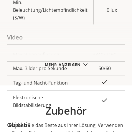
Min.
Beleuchtung/Lichtempfindlichkeit
0 lux
(S/W)
Video
Eigentumsbeschreibung
Max. Videoauflösung
Eigentumswert
3840x2160
MEHR ANZEIGEN
Max. Bilder pro Sekunde
50/60
Ja
Tag- und Nacht-Funktion
Elektronische
Ja
Bildstabilisierung
Zubehör
Objektiv
Machen Sie das Beste aus Ihrer Lösung. Verwenden