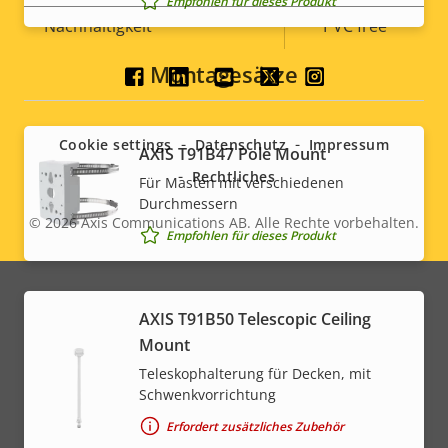
Empfohlen für dieses Produkt
Nachhaltigkeit
PVC free
Montagesätze
Social
menu
Cookie settings
Datenschutz
Impressum
AXIS T91B47 Pole Mount
Rechtliches
Für Masten mit verschiedenen
Durchmessern
© 2026
Axis Communications AB. Alle Rechte vorbehalten.
Legal
Empfohlen für dieses Produkt
menu
AXIS T91B50 Telescopic Ceiling
Mount
Teleskophalterung für Decken, mit
Schwenkvorrichtung
Erfordert zusätzliches Zubehör