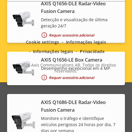
AXIS Q1656-DLE Radar-Video
Fusion Camera
Detecção e visualização de última
Social
geração 24/7
Requer acessório adicional
menu
Cookie settings
Informações legais
Informações legais
Privacidade
AXIS Q1656-LE Box Camera
© 2026
Axis Communications AB. Todos os direitos
Desempenho excepcional em 4 MP
reservados.
Legal
Requer acessório adicional
menu
AXIS Q1686-DLE Radar-Video
Fusion Camera
Monitore o tráfego e identifique
veículos perigosos 24 horas por dia, 7
dias por semana