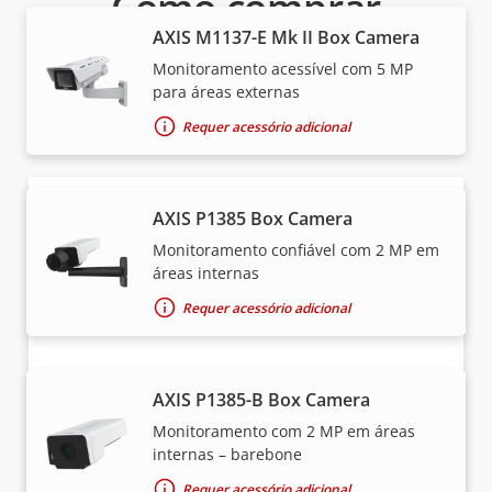
Como comprar
AXIS M1137-E Mk II Box Camera
As soluções e produtos individuais da Axis são
Monitoramento acessível com 5 MP
vendidos e instalados por nossos parceiros
para áreas externas
confiáveis.
Requer acessório adicional
AXIS P1385 Box Camera
Monitoramento confiável com 2 MP em
áreas internas
Requer acessório adicional
Quer comprar produtos Axis?
AXIS P1385-B Box Camera
Encontre revendedores, integradores de
Monitoramento com 2 MP em áreas
sistema e instaladores de produtos e sistemas
internas – barebone
Axis.
Requer acessório adicional