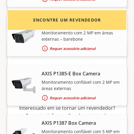
ENCONTRE UM REVENDEDOR
AXIS P1385-BE Box Camera
Monitoramento com 2 MP em áreas
externas – barebone
Requer acessório adicional
AXIS P1385-E Box Camera
Monitoramento confiável com 2 MP em
áreas externas
Quer vender produtos Axis?
Requer acessório adicional
Interessado em se tornar um revendedor?
Encontre informações de contato de
AXIS P1387 Box Camera
distribuidores de produtos e sistemas Axis.
Monitoramento confiável com 5 MP em