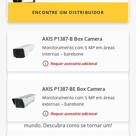
áreas internas
ENCONTRE UM DISTRIBUIDOR
Requer acessório adicional
AXIS P1387-B Box Camera
Monitoramento com 5 MP em áreas
internas – barebone
Requer acessório adicional
Torne-se um parceiro
AXIS P1387-BE Box Camera
Monitoramento com 5 MP em áreas
Você é um revendedor, distribuidor,
externas – barebone
integrador de sistemas ou instalador? Temos
Requer acessório adicional
parceiros em quase todos os países do
mundo. Descubra como se tornar um!