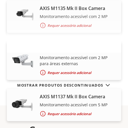
AXIS M1135 Mk II Box Camera
Monitoramento acessível com 2 MP
Requer acessório adicional
AXIS M1135-E Mk II Box Camera
VER MAIS
Monitoramento acessível com 2 MP
para áreas externas
Requer acessório adicional
MOSTRAR PRODUTOS DESCONTINUADOS
AXIS M1137 Mk II Box Camera
Monitoramento acessível com 5 MP
Requer acessório adicional