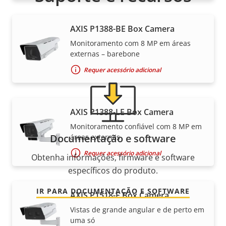
Precisa de informações sobre produtos ou software
AXIS P1388-BE Box Camera
da Axis ou da ajuda de um de nossos especialistas?
Monitoramento com 8 MP em áreas
externas – barebone
Requer acessório adicional
AXIS P1388-LE Box Camera
Monitoramento confiável com 8 MP em
Documentação e software
áreas externas
Requer acessório adicional
Obtenha informações, firmware e software
específicos do produto.
IR PARA DOCUMENTAÇÃO E SOFTWARE
AXIS P1518-E Box Camera
Vistas de grande angular e de perto em
uma só