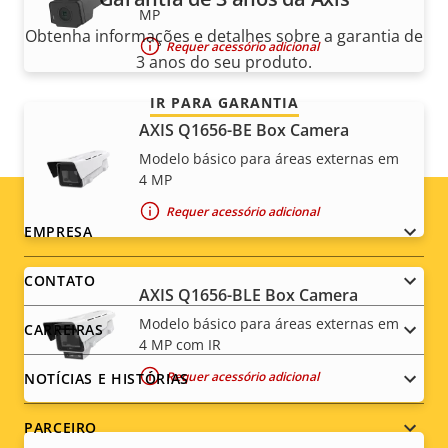
MP
Obtenha informações e detalhes sobre a garantia de
Requer acessório adicional
3 anos do seu produto.
IR PARA GARANTIA
AXIS Q1656-BE Box Camera
Modelo básico para áreas externas em
4 MP
Requer acessório adicional
Footer
EMPRESA
menu
CONTATO
AXIS Q1656-BLE Box Camera
Modelo básico para áreas externas em
CARREIRAS
4 MP com IR
Requer acessório adicional
NOTÍCIAS E HISTÓRIAS
PARCEIRO