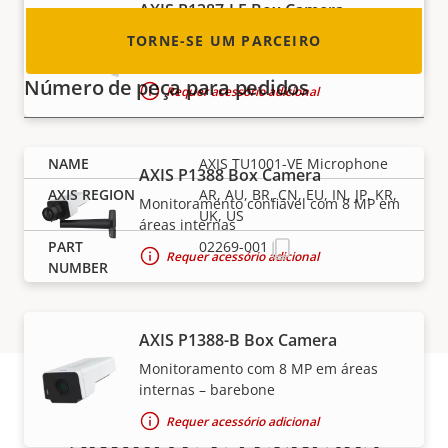
AXIS P1387-LE Box Camera
Monitoramento confiável com 5 MP em
TORNE-SE UM PARCEIRO
áreas externas
Número de peça para pedidos
Requer acessório adicional
AXIS TU1001-VE Microphone
AXIS P1388 Box Camera
AR, AU, BR, CN, EU, IN, JP, KR,
Monitoramento confiável com 8 MP em
UK, US
áreas internas
02269-001
Requer acessório adicional
AXIS P1388-B Box Camera
Monitoramento com 8 MP em áreas
internas – barebone
Requer acessório adicional
Suporte e recursos