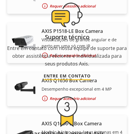
Requer acessório adicional
AXIS P1518-LE Box Camera
Suporte técnico
Visualizações de grande angular e de
perto em uma só com IR
Entre em contato com nossa equipe de suporte para
obter assistência eficiente e individualizada para
Requer acessório adicional
seus produtos Axis.
ENTRE EM CONTATO
AXIS Q1656 Box Camera
Desempenho excepcional em 4 MP
Requer acessório adicional
AXIS Q1656-B Box Camera
Modelo básico para áreas internas em 4
Garantia de 3 anos da Axis