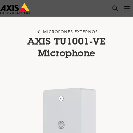
Pular
open s
Op
Clo
para
conteúdo
principal
MICROFONES EXTERNOS
AXIS TU1001-VE
Microphone