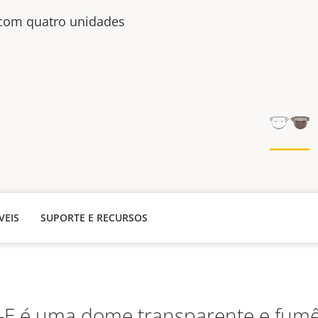
com quatro unidades
VEIS
SUPORTE E RECURSOS
-E é uma dome transparente e fum