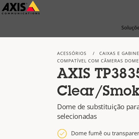
Pular
para
conteúdo
Soluçõ
principal
ACESSÓRIOS
CAIXAS E GABIN
COMPATÍVEL COM CÂMERAS DOME 
AXIS TP383
Clear/Smo
Dome de substituição par
selecionadas
Dome fumê ou transpare