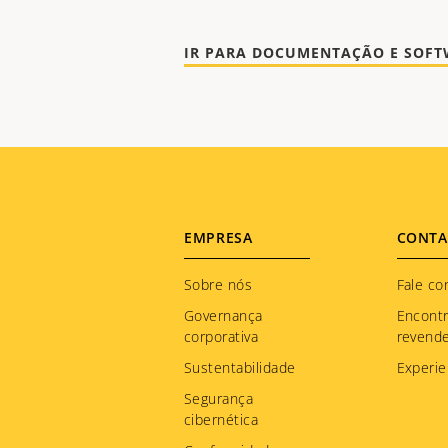
Footer
EMPRESA
CONTA
menu
Sobre nós
Fale co
Governança
Encont
corporativa
revend
Sustentabilidade
Experie
Segurança
cibernética