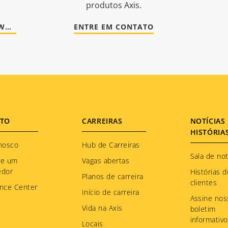
produtos Axis.
IR PARA DOCUMENTAÇÃO E SOFTWARE
ENTRE EM CONTATO
TO
CARREIRAS
NOTÍCIAS 
HISTÓRIA
nosco
Hub de Carreiras
Sala de not
re um
Vagas abertas
edor
Histórias d
Planos de carreira
clientes
nce Center
Início de carreira
Assine nos
Vida na Axis
boletim
informativo
Locais