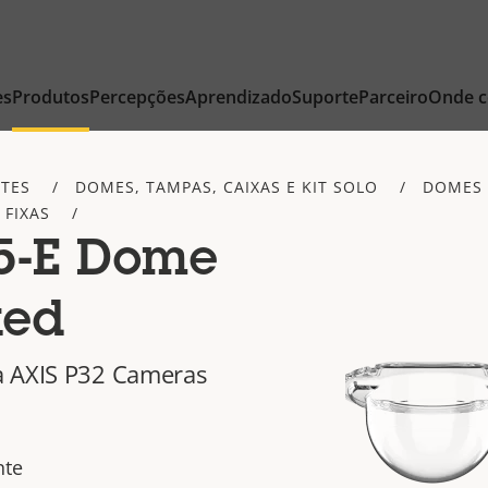
es
Produtos
Percepções
Aprendizado
Suporte
Parceiro
Onde 
ETES
DOMES, TAMPAS, CAIXAS E KIT SOLO
DOMES 
FIXAS
5-E Dome
ked
a AXIS P32 Cameras
nte