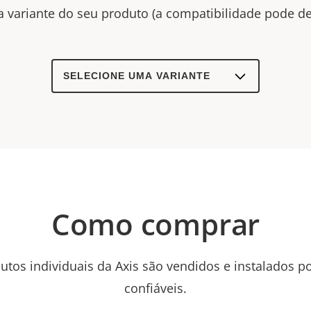
a variante do seu produto (a compatibilidade pode de
Select
a
product
variant:
Como comprar
utos individuais da Axis são vendidos e instalados p
confiáveis.