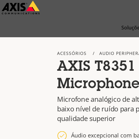
Pular
para
conteúdo
Soluçõ
principal
ACESSÓRIOS
AUDIO PERIPHER
AXIS T8351 
Microphone
Microfone analógico de a
baixo nível de ruído para 
qualidade superior
Áudio excepcional com ba