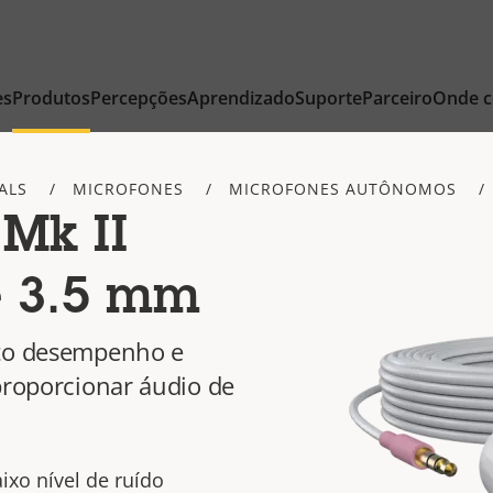
es
Produtos
Percepções
Aprendizado
Suporte
Parceiro
Onde 
ALS
MICROFONES
MICROFONES AUTÔNOMOS
Mk II
 3.5 mm
lto desempenho e
proporcionar áudio de
ixo nível de ruído