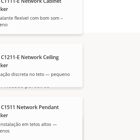
 C1111-E Network Cabinet
ker
falante flexível com bom som –
eno
 C1211-E Network Ceiling
ker
lação discreta no teto — pequeno
or nossos parceiros
 C1511 Network Pendant
ker
instalação em tetos altos —
enos