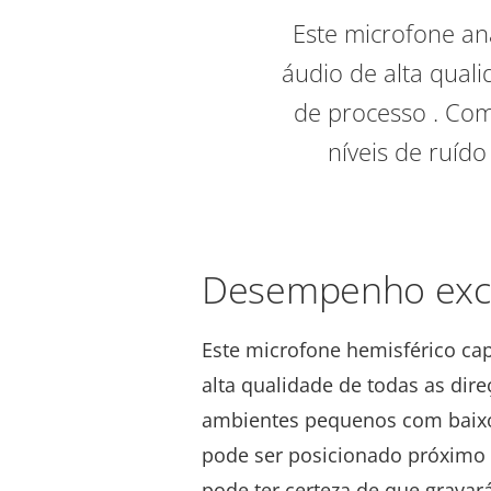
Este microfone an
áudio de alta qual
de processo
. Co
níveis de ruído
Desempenho exc
Este microfone hemisférico cap
alta qualidade de todas as di
ambientes pequenos com baixos
pode ser posicionado próximo 
pode ter certeza de que gravará