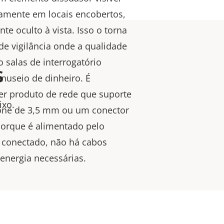
tamente em locais encobertos,
nte oculto à vista. Isso o torna
 de vigilância onde a qualidade
o salas de interrogatório
s
anuseio de dinheiro. É
er
produto de rede
que suporte
ixo.
one de 3,5 mm ou um conector
porque é alimentado pelo
 conectado
, não há
cabos
 energia necessárias.