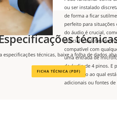
ou ser instalado discre
de forma a ficar sutilme
perfeito para situações
do áudio é crucial, com
Especificações técnica
policial e balcões de m
compatível com qualqu
a especificações técnicas, baixe a folha de dados aba
uma entrada de microf
de áudio de 4 pinos. E 
FICHA TÉCNICA (PDF)
dispositivo
ao qual está
adicionais ou fontes de