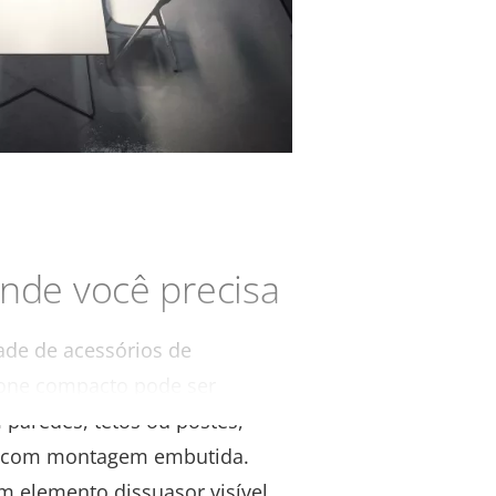
onde você precisa
de de acessórios de
one compacto pode ser
 paredes, tetos ou postes,
l com montagem embutida.
 elemento dissuasor visível