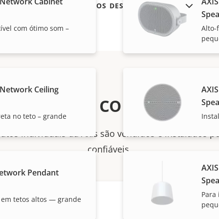
 Network Cabinet
AXIS
MOSTRAR PRODUTOS DESCONTINUADOS
Spea
exível com ótimo som –
Alto-
pequ
Network Ceiling
AXIS
Como comprar
Spea
reta no teto – grande
Insta
utos individuais da Axis são vendidos e instalados p
confiáveis.
AXIS
etwork Pendant
Spea
Para 
 em tetos altos — grande
pequ