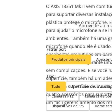
O AXIS T8351 Mk II vem com tu
para suportar diversas instala
plástica protege o microfone
.
E
Aproveite ao má
para ajudar o microfone a se i
ambientes.
Também há uma gai
microfone quando ele é usado 
Filtrar por:
encobertas embutidas em pare
Produtos principais
Acessóri
Microphone with cover
modelo de montar garante uma 
sem complicações. E se você nã
Tipo:
superfície, também há um ades
colado na superfície de monta
Tudo
Alertas sonoros/visuais
quatro acessórios para suporte
Câmeras PTZ
Câmeras de bo
um fácil gerenciamento dos 
Dispositivos de E/S
Dome cam