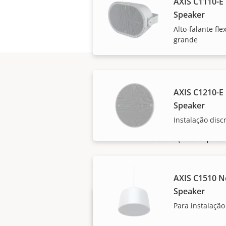
AXIS C1110-E
Speaker
Alto-falante fl
grande
AXIS C1210-E 
Speaker
Instalação disc
As soluções e prod
AXIS C1510 N
Speaker
Para instalação