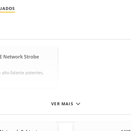
NUADOS
E Network Strobe
 alto-falante potentes,
VER MAIS