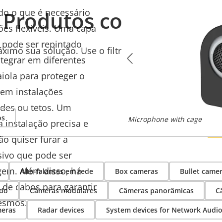
do o que é necessário
Produtos compatíveis
ções flexíveis. Uma
capa
 pode ser
repintado
ximo sua solução. Use o filtro para encontrar produ
ntegrar em diferentes
ola para proteger o
em instalações
des ou tetos. Um
os
Microphone with cage
instalação precisa e
o quiser furar a
ivo que pode ser
gem. Além disso, há
Alto-falantes em rede
Box cameras
Bullet came
 de cabos para garantir
rdo
Câmeras modulares
Câmeras panorâmicas
C
mesmos.
eras
Radar devices
System devices for Network Audi