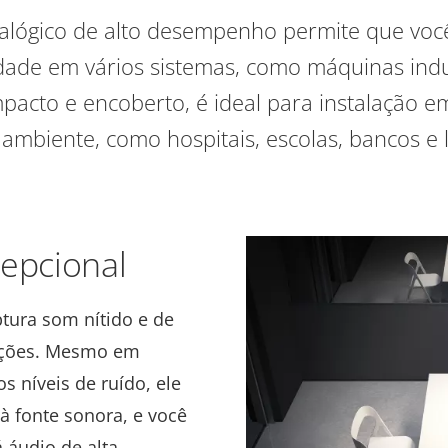
alógico de alto desempenho permite que voc
idade em vários sistemas, como
máquinas indus
mpacto e encoberto,
é ideal para instalação e
 ambiente, como hospitais, escolas, bancos e l
epcional
tura som nítido e de
reções. Mesmo em
 níveis de ruído, ele
à fonte sonora, e você
 áudio de alta