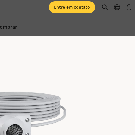
open searc
open l
faz
Entre em contato
comprar