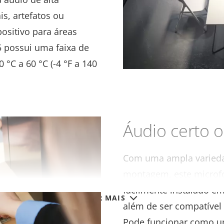
is, artefatos ou
positivo para áreas
5 possui uma faixa de
°C a 60 °C (-4 °F a 140
Áudio certo 
Com uma ampla varieda
montagem, este microf
facilmente instalado em
VER MAIS
além de ser compatíve
Pode funcionar como um