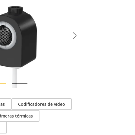
tos compatíveis.
Microphone with cover
ras
Codificadores de vídeo
âmeras térmicas
o