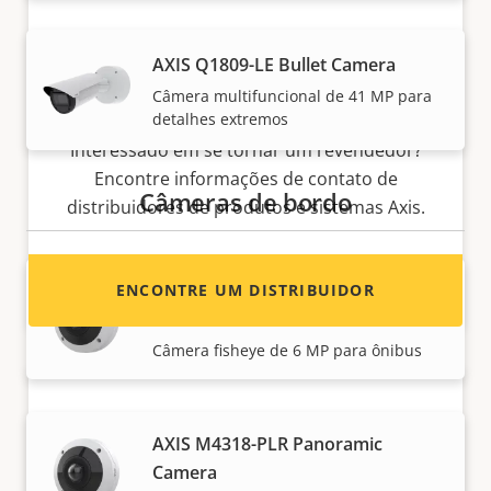
AXIS Q1809-LE Bullet Camera
Câmera multifuncional de 41 MP para
Quer vender produtos Axis?
detalhes extremos
Interessado em se tornar um revendedor?
Encontre informações de contato de
Câmeras de bordo
distribuidores de produtos e sistemas Axis.
AXIS M4317-PLR Panoramic
ENCONTRE UM DISTRIBUIDOR
Camera
Câmera fisheye de 6 MP para ônibus
AXIS M4318-PLR Panoramic
Camera