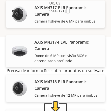
UK, US
AXIS M4317-PLR Panoramic
5900-171
Camera
Câmera fisheye de 6 MP para ônibus
AXIS M4317-PLVE Panoramic
Camera
Suporte e recursos
Dome de 6 MP com visão 360° e
aprendizado profundo
Precisa de informações sobre produtos ou software
da Axis ou da ajuda de um de nossos especialistas?
AXIS M4318-PLR Panoramic
Camera
Câmera fisheye de 12 MP para ônibus