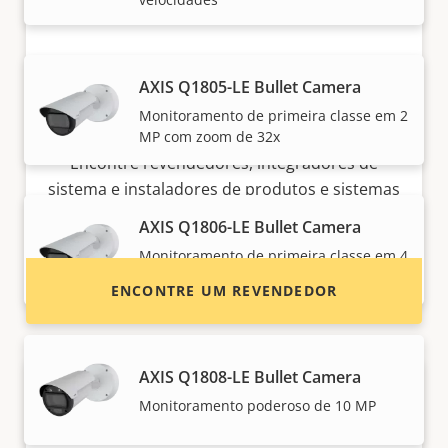
AXIS Q1805-LE Bullet Camera
Monitoramento de primeira classe em 2
Quer comprar produtos Axis?
MP com zoom de 32x
Encontre revendedores, integradores de
sistema e instaladores de produtos e sistemas
Axis.
AXIS Q1806-LE Bullet Camera
Monitoramento de primeira classe em 4
MP com zoom de 32x
ENCONTRE UM REVENDEDOR
AXIS Q1808-LE Bullet Camera
Monitoramento poderoso de 10 MP