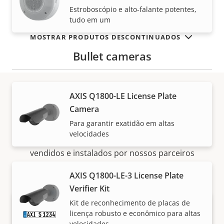
Estroboscópio e alto-falante potentes,
tudo em um
MOSTRAR PRODUTOS DESCONTINUADOS
Bullet cameras
AXIS Q1800-LE License Plate
Como comprar
Camera
Para garantir exatidão em altas
velocidades
As soluções e produtos individuais da Axis são
vendidos e instalados por nossos parceiros
confiáveis.
AXIS Q1800-LE-3 License Plate
Verifier Kit
Kit de reconhecimento de placas de
licença robusto e econômico para altas
velocidades