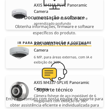
AXIS M4318-PLVE Panoramic
Camera
Documentação e software
Dome de 12 MP com visão 360° e
aprendizado profundo
Obtenha informações, firmware e software
específicos do produto.
IR PARA DOCUMENTAÇÃO E SOFTWARE
AXIS M4337-PLVE Panoramic
Camera
6 MP, para áreas externas, com IA e
exibição de 360°
AXIS M4337-SPLVE Panoramic
Camera
Suporte técnico
Câmera fisheye de aço inoxidável de 6
Entre em contato com nossa equipe de suporte para
megapixels com exibição de 360°
obter assistência eficiente e individualizada para