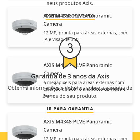
seus produtos Axis.
AXIS M4338-PLVE Panoramic
ENTRE EM CONTATO
Camera
12 MP, pronta para áreas externas, com
IA e visão de 360°
AXIS M4347-PLVE Panoramic
Camera
Garantia de 3 anos da Axis
6 megapixels para áreas externas com
Obtenha informações e detalhes sobre a garantia de
exibição de 360° e analíticos de vídeo e
3 anos do seu produto.
áudio
IR PARA GARANTIA
AXIS M4348-PLVE Panoramic
Camera
12 MP, pronta para áreas externas, com