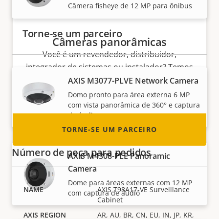
Câmera fisheye de 12 MP para ônibus
Torne-se um parceiro
Câmeras panorâmicas
Você é um revendedor, distribuidor,
integrador de sistemas ou instalador? Temos
parceiros em quase todos os países do
AXIS M3077-PLVE Network Camera
mundo. Descubra como se tornar um!
Domo pronto para área externa 6 MP
com vista panorâmica de 360° e captura
de áudio
TORNE-SE UM PARCEIRO
Número de peça para pedidos
AXIS M4308-PLE Panoramic
Camera
Dome para áreas externas com 12 MP
AXIS T98A17-VE Surveillance
com captura de áudio
Cabinet
AR, AU, BR, CN, EU, IN, JP, KR,