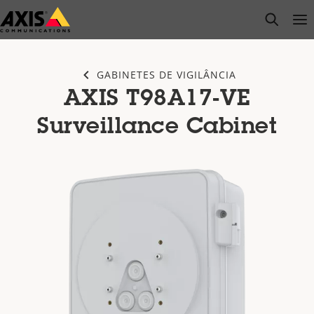
Pular
open s
Op
Clo
para
conteúdo
principal
GABINETES DE VIGILÂNCIA
AXIS T98A17-VE
Surveillance Cabinet