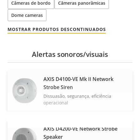
Câmeras de bordo
Câmeras panorâmicas
Dome cameras
MOSTRAR PRODUTOS DESCONTINUADOS
Alertas sonoros/visuais
AXIS D4100-VE Mk II Network
Strobe Siren
Dissuasão, segurança, eficiência
operacional
AXIS D4200-VE Network Strobe
VER MAIS
Speaker