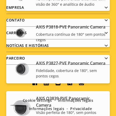
visão de 360° e analítica de áudio
Footer
EMPRESA
menu
CONTATO
AXIS P3818-PVE Panoramic Camera
CARREIRAS
Cobertura contínua de 180° sem pontos
cegos
NOTÍCIAS E HISTÓRIAS
PARCEIRO
AXIS P3827-PVE Panoramic Camera
Fidelidade, cobertura de 180°, sem
pontos cegos
Social
menu
AXIS Q3839-PVE Panoramic
Cookie settings
Informações legais
Camera
Informações legais
Privacidade
Visão perfeita de 180°, sem pontos