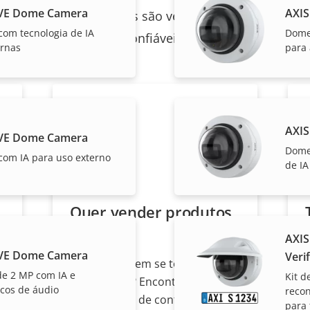
LVE Dome Camera
AXIS
utos individuais da Axis são vendidos e instalados p
om tecnologia de IA
Dome
confiáveis.
ernas
para 
AXIS
LVE Dome Camera
Dome
om IA para uso externo
de IA
Quer vender produtos
Axis?
AXIS
LVE Dome Camera
Verif
Interessado em se tornar um
e 2 MP com IA e
Kit 
revendedor? Encontre
icos de áudio
recon
informações de contato de
para 