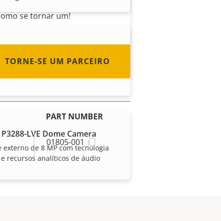
países do mundo. Descubra
como se tornar um!
 P3287-LVE Dome Camera
TORNE-SE UM PARCEIRO
 externo de 5 MP com IA e
sos analíticos de áudio
PART NUMBER
 P3288-LVE Dome Camera
01805-001
 externo de 8 MP com tecnologia
 e recursos analíticos de áudio