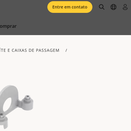
open searc
open l
faz
Entre em contato
comprar
TE E CAIXAS DE PASSAGEM