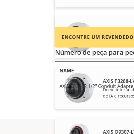
sistemas Axis.
AXIS P3287-
ENCONTRE UM REVENDEDO
Dome interno d
de IA e audio a
Número de peça para pe
NAME
AXIS P3288-
AXIS TP3602 1/2" Conduit Adapter
Dome interno d
de IA e recurso
AXIS Q9307-