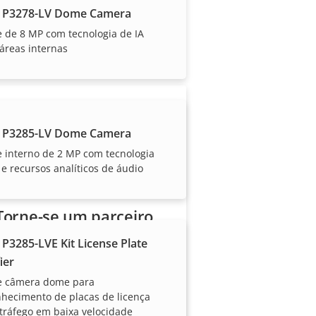
 P3278-LV Dome Camera
or nossos parceiros
 de 8 MP com tecnologia de IA
áreas internas
 P3285-LV Dome Camera
 interno de 2 MP com tecnologia
 e recursos analíticos de áudio
Torne-se um parceiro
 P3285-LVE Kit License Plate
Você é um revendedor,
ier
distribuidor, integrador de
de câmera dome para
sistemas ou instalador? Temos
hecimento de placas de licença
parceiros em quase todos os
tráfego em baixa velocidade