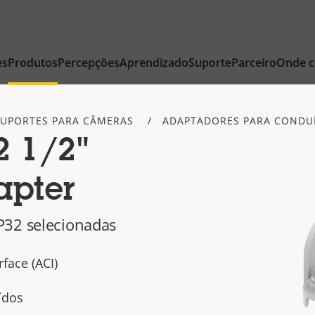
es
Produtos
Percepções
Aprendizado
Suporte
Parceiro
Onde 
SUPORTES PARA CÂMERAS
ADAPTADORES PARA CONDUÍ
2 1/2"
apter
P32 selecionadas
rface (ACI)
ídos