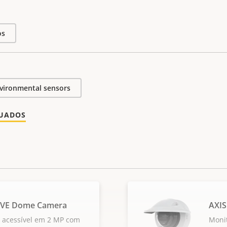
os
vironmental sensors
NUADOS
LVE Dome Camera
AXI
 acessível em 2 MP com
Moni