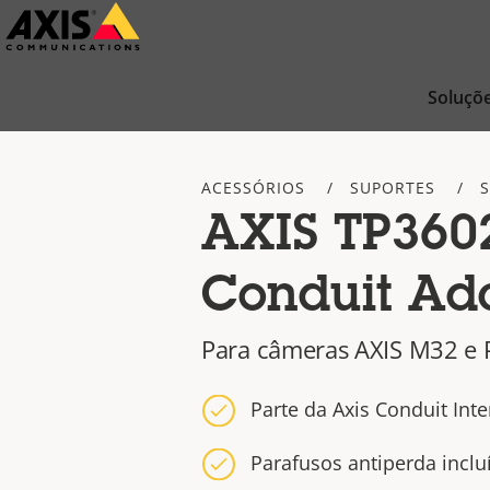
Pular
para
conteúdo
Soluçõ
principal
ACESSÓRIOS
SUPORTES
AXIS TP360
Conduit Ad
Para câmeras AXIS M32 e 
Parte da Axis Conduit Inte
Parafusos antiperda inclu