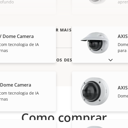
rofundo
apre
VER MAIS
LV Dome Camera
AXIS
om tecnologia de IA
Dome
ernas
para 
MOSTRAR PRODUTOS DESCONTINUADOS
V Dome Camera
AXIS
om tecnologia de IA
Dome
ernas
Como comprar