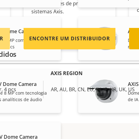
distribuidores de produtos e
sistemas Axis.
LV Dome Camera
AXIS
R
ENCONTRE UM DISTRIBUIDOR
e 5 MP com tecnologia
Dome
nalytics
recur
didos
AXIS REGION
LV Dome Camera
AXIS
, 4 pcs
AR, AU, BR, CN, EU, IN, JP, KR, UK, US
e 8 MP com tecnologia
Dome
s analíticos de áudio
de IA
LV Dome Camera