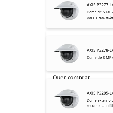
AXIS P3277-
As soluções e prod
Dome de 5 MP c
para áreas ext
AXIS P3278-
Dome de 8 MP c
Quer comprar
produtos Axis?
AXIS P3285-
Encontre revendedores,
Dome externo d
integradores de sistema e
recursos analít
instaladores de produtos e