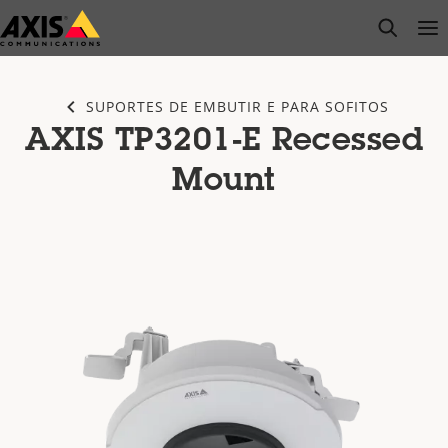
Pular
open s
Op
Clo
para
conteúdo
principal
SUPORTES DE EMBUTIR E PARA SOFITOS
AXIS TP3201-E Recessed
Mount