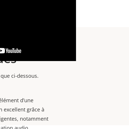
ues
nique ci-dessous.
 élément d’une
on excellent grâce à
elligentes, notamment
cation audio