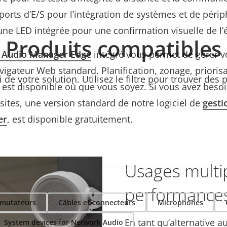
 ports d’E/S pour l’intégration de systèmes et de péri
ne LED intégrée pour une confirmation visuelle de l’é
Produits compatibles
 Audio Manager Edge
intégré vous permet de gérer v
vigateur Web standard. Planification, zonage, priorisa
ti de votre solution. Utilisez le filtre pour trouver des
ut est disponible où que vous soyez. Si vous avez bes
s sites, une version standard de notre logiciel de
gesti
er
, est disponible gratuitement.
Usages multip
performances
mutateurs
Câbles et connecteurs
Microphones
En tant qu’alternative a
System devices for Network Audio