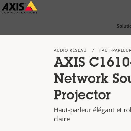
Passer
au
contenu
Soluti
principal
AUDIO RÉSEAU
HAUT-PARLEU
AXIS C1610
Network So
Projector
Haut-parleur élégant et r
claire