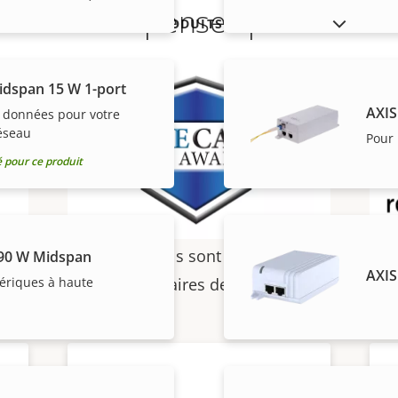
Récompenses produit
AFFICHER LES PRODUITS ABANDONNÉS
idspan 15 W 1-port
AXIS
t données pour votre
éseau
Pour 
pour ce produit
Acheter
et les produits individuels sont vendus et installés de
90 W Midspan
AXIS
hériques à haute
nos partenaires de confiance.