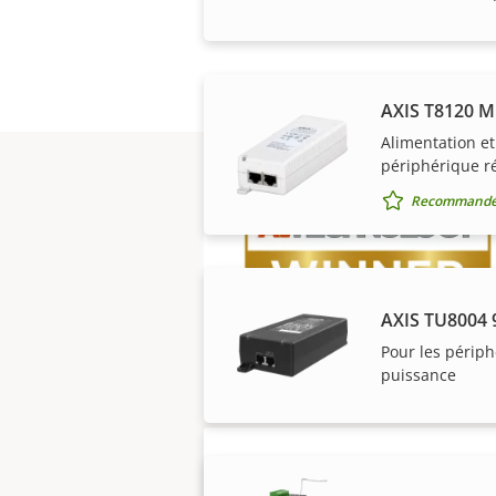
AXIS T8120 M
Alimentation e
périphérique r
Recommandé 
Les solutions Axis 
AXIS TU8004 
Pour les périp
puissance