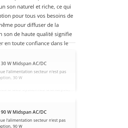
un son naturel et riche, ce qui
option pour tous vos besoins de
même pour diffuser de la
son de haute qualité signifie
er en toute confiance dans le
e sécurité, d’exploitation et de
 pouvez programmer des
 30 W Midspan AC/DC
s, diffuser des discours en
ue l'alimentation secteur n'est pas
ption, 30 W
autres dispositifs du réseau, tels
es à des systèmes d’analyse,
s spécifiques déclenchent des
 90 W Midspan AC/DC
ue l’alimentation secteur n’est pas
ption, 90 W