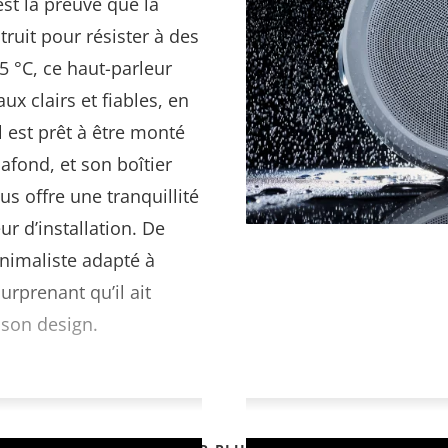
st la preuve que la
truit pour résister à des
5 °C, ce haut-parleur
x clairs et fiables, en
l est prêt à être monté
afond, et son boîtier
us offre une tranquillité
ur d’installation. De
inimaliste adapté à
surprenant qu’il ait
 son design.