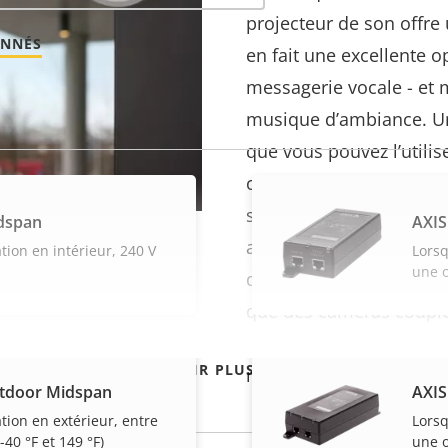
projecteur de son offre 
ONNÉS
en fait une excellente 
messagerie vocale - et 
musique d’ambiance. Un 
que vous pouvez l’utilis
cadre de vos solutions d
sûreté. En outre, vous
dspan
AXIS
annonces préenregistrée
tion en intérieur, 240 V
Lorsq
une o
direct ou l’intégrer à d’
que des caméras couplé
afin que des événement
VOIR PLUS
messages pertinents.
tdoor Midspan
AXIS
ation en extérieur, entre
Lorsq
-40 °F et 149 °F)
une o