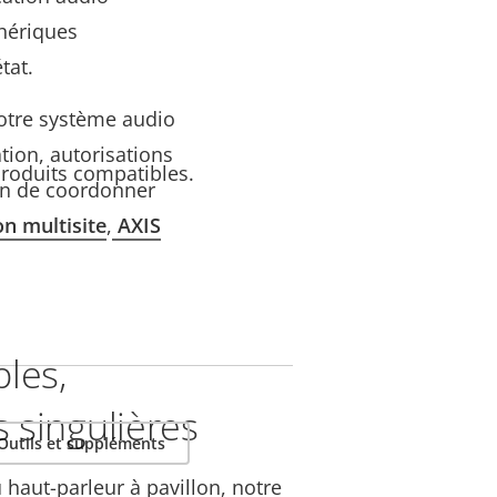
phériques
tat.
otre système audio
tion, autorisations
 produits compatibles.
oin de coordonner
on multisite
,
AXIS
les,
 singulières
Outils et suppléments
u haut-parleur à pavillon, notre