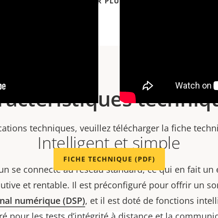
VOIR PLUS
ractéristiques techniq
cations techniques, veuillez télécharger la fiche tech
Intelligent et simple
FICHE TECHNIQUE (PDF)
-un se connecte au réseau standard, ce qui en fait un
lutive et rentable. Il est préconfiguré pour offrir un s
gnal numérique (DSP)
, et il est doté de fonctions int
é pour les tests d’intégrité à distance et la communi