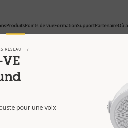
ons
Produits
Points de vue
Formation
Support
Partenaire
Où a
RS RÉSEAU
-VE
und
obuste pour une voix