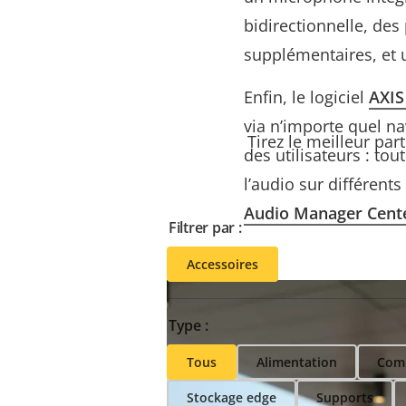
bidirectionnelle, des
supplémentaires, et u
Enfin, le logiciel
AXIS
via n’importe quel na
Tirez le meilleur par
des utilisateurs : to
l’audio sur différent
Audio Manager Cent
Filtrer par :
Accessoires
Type :
Tous
Alimentation
Com
Stockage edge
Supports