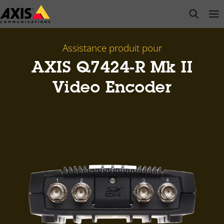
Passer
open s
Op
Clo
au
contenu
principal
Assistance produit pour
AXIS Q7424-R Mk II
Video Encoder