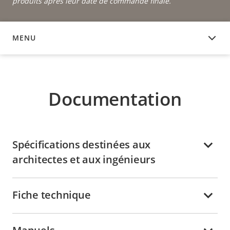
produits après leur date de commande finale.
MENU
DOCUMENTATION
Documentation
Spécifications destinées aux
architectes et aux ingénieurs
Fiche technique