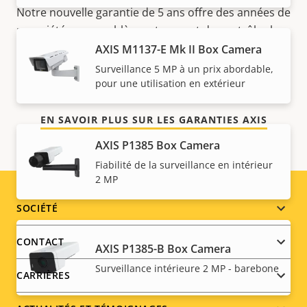
Notre nouvelle garantie de 5 ans offre des années de
propriété sans problème et permet de contrôler les
coûts. En outre, rien n'est caché dans les petits
AXIS M1137-E Mk II Box Camera
caractères, vous obtenez exactement ce que nous
Surveillance 5 MP à un prix abordable,
promettons.
pour une utilisation en extérieur
EN SAVOIR PLUS SUR LES GARANTIES AXIS
AXIS P1385 Box Camera
Fiabilité de la surveillance en intérieur
2 MP
Footer
SOCIÉTÉ
menu
CONTACT
AXIS P1385-B Box Camera
Surveillance intérieure 2 MP - barebone
CARRIÈRES