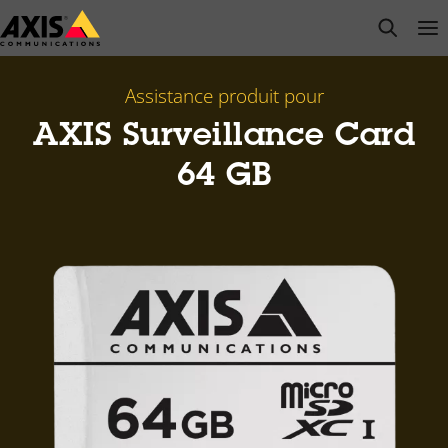
Passer
open s
Op
Clo
au
contenu
principal
Assistance produit pour
AXIS Surveillance Card
64 GB