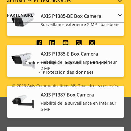
ACTUALITÉS ET TÉMOIGNAGES
PARTENAIRE
AXIS P1385-BE Box Camera
Surveillance extérieure 2 MP - barebone
Social
AXIS P1385-E Box Camera
menu
Fiabilité de la surveillance en extérieur
Cookie settings
Imprint
Juridique
2 MP
Protection des données
© 2026
Axis Communications AB. Tous droits réservés.
Legal
AXIS P1387 Box Camera
menu
Fiabilité de la surveillance en intérieur
5 MP