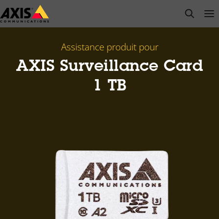
Passer
open s
Op
Clo
au
contenu
principal
Assistance produit pour
AXIS Surveillance Card
1 TB