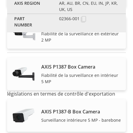
AR, AU, BR, CN, EU, IN, JP, KR,
UK, US
02366-001
AXIS P1385-E Box Camera
Fiabilité de la surveillance en extérieur
2 MP
REMARQUE
AXIS P1387 Box Camera
Les produits Axis peuvent être soumis à de
Fiabilité de la surveillance en intérieur
réglementations de contrôle d'exportation
5 MP
américains et européens, ainsi qu'à d'autres
législations en termes de contrôle d'exportation
nationales. Recherchez des
informations sur la
conformation concernant l''exportation pour votre
AXIS P1387-B Box Camera
produit ici
.
Surveillance intérieure 5 MP - barebone