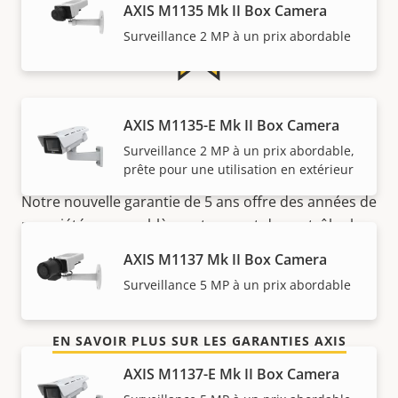
AXIS M1135 Mk II Box Camera
Surveillance 2 MP à un prix abordable
5 ans de garantie pour plus
AXIS M1135-E Mk II Box Camera
de tranquillité d'esprit
Surveillance 2 MP à un prix abordable,
prête pour une utilisation en extérieur
Notre nouvelle garantie de 5 ans offre des années de
propriété sans problème et permet de contrôler les
coûts. En outre, rien n'est caché dans les petits
AXIS M1137 Mk II Box Camera
caractères, vous obtenez exactement ce que nous
Surveillance 5 MP à un prix abordable
promettons.
EN SAVOIR PLUS SUR LES GARANTIES AXIS
AXIS M1137-E Mk II Box Camera