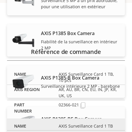
Surveillance 5 MP à un prix abordable,
pour une utilisation en extérieur
Références
AXIS P1385 Box Camera
Fiabilité de la surveillance en intérieur
2 MP
Référence de commande
AXIS Surveillance Card 1 TB,
AXIS P1385-B Box Camera
10 pcs
Surveillance intérieure 2 MP - barebone
AR, AU, BR, CN, EU, IN, JP, KR,
UK, US
02366-021
AXIS P1385-BE Box Camera
AXIS Surveillance Card 1 TB
Surveillance extérieure 2 MP - barebone