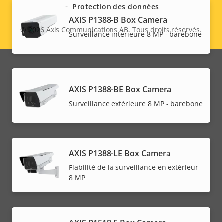
Protection des données
AXIS P1388-B Box Camera
© 2026
Axis Communications AB. Tous droits réservés.
Legal
Surveillance intérieure 8 MP - barebone
menu
AXIS P1388-BE Box Camera
Surveillance extérieure 8 MP - barebone
AXIS P1388-LE Box Camera
Fiabilité de la surveillance en extérieur
8 MP