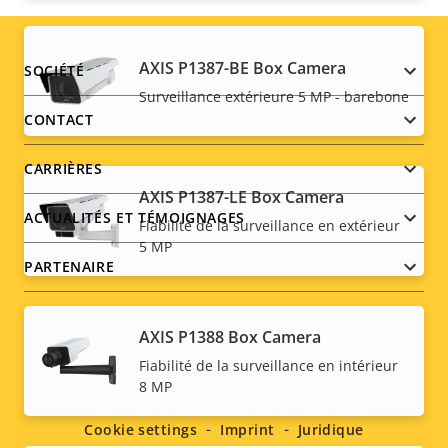
AXIS P1387-BE Box Camera
Footer
SOCIÉTÉ
Surveillance extérieure 5 MP - barebone
menu
CONTACT
CARRIÈRES
AXIS P1387-LE Box Camera
ACTUALITÉS ET TÉMOIGNAGES
Fiabilité de la surveillance en extérieur
5 MP
PARTENAIRE
AXIS P1388 Box Camera
Social
Fiabilité de la surveillance en intérieur
8 MP
menu
Cookie settings
Imprint
Juridique