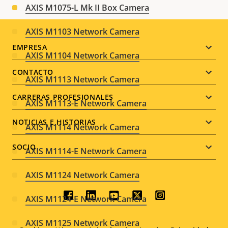
AXIS M1075-L Mk II Box Camera
AXIS M1103 Network Camera
Footer
EMPRESA
AXIS M1104 Network Camera
menu
CONTACTO
AXIS M1113 Network Camera
CARRERAS PROFESIONALES
AXIS M1113-E Network Camera
NOTICIAS E HISTORIAS
AXIS M1114 Network Camera
SOCIO
AXIS M1114-E Network Camera
AXIS M1124 Network Camera
Social
AXIS M1124-E Network Camera
menu
AXIS M1125 Network Camera