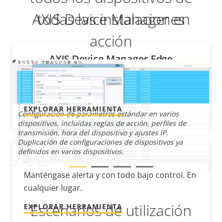
AXIS Device Manager en
todas las instalaciones
acción
AXIS Device Manager Edge
Gestión sencilla de dispositivos desde
cualquier lugar
EXPLORAR HERRAMIENTA
Configuración de parámetros estándar en varios
l
dispositivos, incluidas reglas de acción, perfiles de
transmisión, hora del dispositivo y ajustes IP.
Duplicación de configuraciones de dispositivos ya
G
definidos en varios dispositivos.
c
AXIS Device Manager Extend
Manténgase alerta y con todo bajo control. En
cualquier lugar.
Escenarios de utilización
EXPLORAR HERRAMIENTA