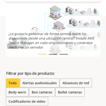
Productos compatibles
¿Le gustaría gestionar de forma remota todos los
dispositivos desde una ubicación central? Instale AXIS
G
Device Manager en cada emplazamiento y conéctese
d
mediante un servidor.
l
Personalice, mejore y añada funcionalidad a su
solución.
Filtrar por tipo de producto:
Todo
Alertas audiovisuales
Altavoces de red
Body worn
Box cameras
Bullet cameras
Codificadores de vídeo