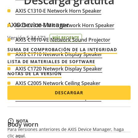
Descarga gratuita
AXIS C1310-E Network Horn Speaker
AXIS Device Manager
AXIS C1310-E Mk II Network Horn Speaker
Versión 5.34.172
MÁS RECIENTE
AXIS C1610-VE Network Sound Projector
SUMA DE COMPROBACIÓN DE LA INTEGRIDAD
AXIS C1710 Network Display Speaker
LISTA DE MATERIALES DE SOFTWARE
AXIS C1720 Network Display Speaker
NOTAS DE LA VERSIÓN
AXIS C2005 Network Ceiling Speaker
DESCARGAR
AXIS C3003-E Network Horn Speaker
NOTA
Body worn
Para versiones anteriores de AXIS Device Manager, haga
clic
aquí
.