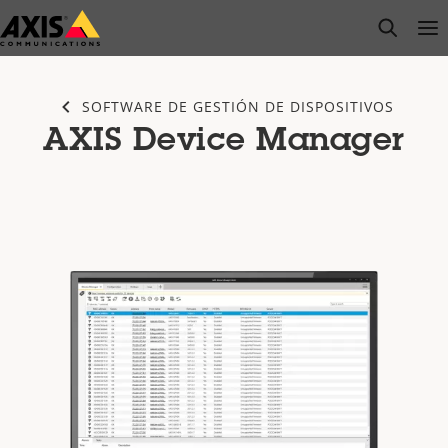
Saltar
open s
Op
Clo
al
contenido
principal
SOFTWARE DE GESTIÓN DE DISPOSITIVOS
AXIS Device Manager