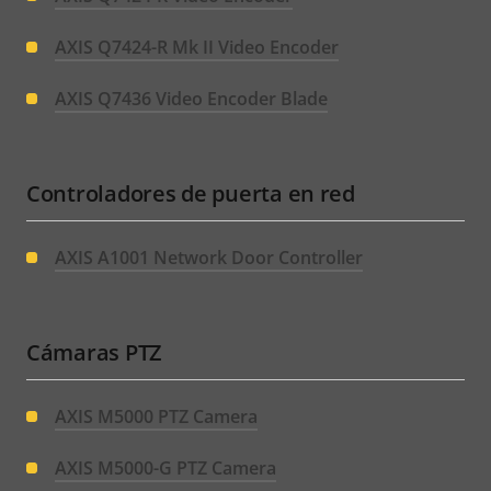
AXIS Q7424-R Mk II Video Encoder
AXIS Q7436 Video Encoder Blade
Controladores de puerta en red
AXIS A1001 Network Door Controller
Cámaras PTZ
AXIS M5000 PTZ Camera
AXIS M5000-G PTZ Camera