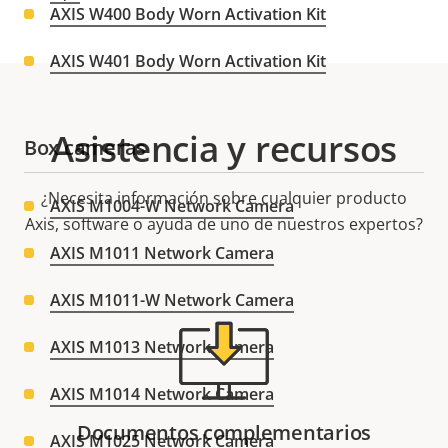
AXIS W400 Body Worn Activation Kit
AXIS W401 Body Worn Activation Kit
Asistencia y recursos
Box cameras
¿Necesita información sobre cualquier producto
AXIS M1004-W Network Camera
Axis, software o ayuda de uno de nuestros expertos?
AXIS M1011 Network Camera
AXIS M1011-W Network Camera
AXIS M1013 Network Camera
AXIS M1014 Network Camera
Documentos complementarios
AXIS M1025 Network Camera