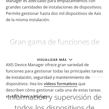
Manager es adecuado para emplazamientos con
grandes cantidades de instalaciones de dispositivos.
Permite gestionar hasta dos mil dispositivos de Axis
de la misma instalación.
Gran gama de funciones de
gestión de dispositivos
VISUALIZAR MÁS
AXIS Device Manager ofrece gran variedad de
funciones para gestionar todas las principales tareas
de instalación, seguridad y mantenimiento de
dispositivos. Vea los
vídeos formativos
que
describen cómo gestionar cada una de estas tareas
Información y supervisión de
en AXIS Device Manager.
todos los dispositivos de